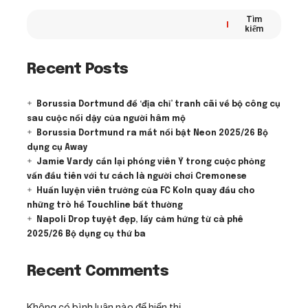
Tìm
kiếm
Recent Posts
Borussia Dortmund để ‘địa chỉ’ tranh cãi về bộ công cụ
sau cuộc nổi dậy của người hâm mộ
Borussia Dortmund ra mắt nổi bật Neon 2025/26 Bộ
dụng cụ Away
Jamie Vardy cắn lại phóng viên Ý trong cuộc phỏng
vấn đầu tiên với tư cách là người chơi Cremonese
Huấn luyện viên trưởng của FC Koln quay đầu cho
những trò hề Touchline bất thường
Napoli Drop tuyệt đẹp, lấy cảm hứng từ cà phê
2025/26 Bộ dụng cụ thứ ba
Recent Comments
Không có bình luận nào để hiển thị.