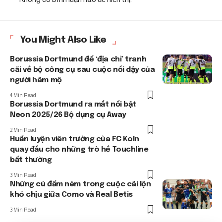
You Might Also Like
Borussia Dortmund để ‘địa chỉ’ tranh
cãi về bộ công cụ sau cuộc nổi dậy của
người hâm mộ
4 Min Read
Borussia Dortmund ra mắt nổi bật
Neon 2025/26 Bộ dụng cụ Away
2 Min Read
Huấn luyện viên trưởng của FC Koln
quay đầu cho những trò hề Touchline
bất thường
3 Min Read
Những cú đấm ném trong cuộc cãi lộn
khó chịu giữa Como và Real Betis
3 Min Read