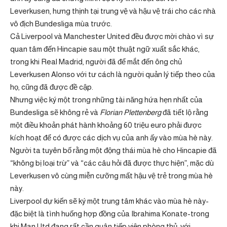
Leverkusen, hưng thịnh tại trung vệ và hậu vệ trái cho các nhà
vô địch Bundesliga mùa trước.
Cả Liverpool và Manchester United đều được mời chào vì sự
quan tâm đến Hincapie sau một thuật ngữ xuất sắc khác,
trong khi Real Madrid, người đã để mắt đến ông chủ
Leverkusen Alonso với tư cách là người quản lý tiếp theo của
họ, cũng đã được đề cập.
Nhưng việc ký một trong những tài năng hứa hẹn nhất của
Bundesliga sẽ không rẻ và
Florian Plettenberg
đã tiết lộ rằng
một điều khoản phát hành khoảng 60 triệu euro phải được
kích hoạt để có được các dịch vụ của anh ấy vào mùa hè này.
Người ta tuyên bố rằng một động thái mùa hè cho Hincapie đã
“không bị loại trừ” và “các câu hỏi đã được thực hiện”, mặc dù
Leverkusen vô cùng miễn cưỡng mất hậu vệ trẻ trong mùa hè
này.
Liverpool dự kiến ​​sẽ ký một trung tâm khác vào mùa hè này-
đặc biệt là tình huống hợp đồng của Ibrahima Konate-trong
khi Man Utd đang rất cần quân tiếp viện phòng thủ, với