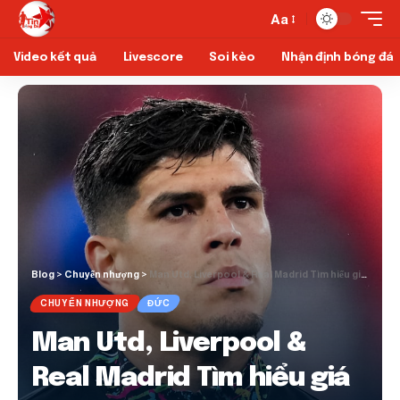
Aa
Video kết quả
Livescore
Soi kèo
Nhận định bóng đá
Blog
>
Chuyển nhượng
>
Man Utd, Liverpool & Real Madrid Tìm hiểu giá cho mục tiêu trung vệ
CHUYỂN NHƯỢNG
ĐỨC
Man Utd, Liverpool &
Real Madrid Tìm hiểu giá