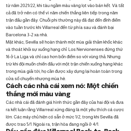
từ năm 2021/22, khi tàu ngầm màu vàng lọt vào bán kết. Và tất
cả đã trở nên có thể vì năm chiến thắng liên tiếp trong năm
trận đấu gần đây. Chuỗi phi thường này đã đạt đến đỉnh điểm
vào tuần trước khi Villarreal đến từ phía sau và đánh bại
Barcelona 3-2 xa nhà.
Mặt khác, Sevilla sẽ hoàn thành một mùa giải thảm khốc khác
và thoát khỏi sự xuống hạng chỉ. Los Nervionenses đứng thứ
16 ở La Liga và chỉ cao hơn bốn điểm so với vùng thả. Nhưng
trừ khi đội muốn chiến đấu với một trận chiến xuống hạng khác
trong mùa giải tới, họ cần được xây dựng lại hoàn toàn trong
cửa sổ chuyển nhượng mùa hè.
Cách các nhà cái xem nó: Một chiến
thắng mới màu vàng
Các nhà cái đã đánh giá hình thức gần đây của hai đội và đưa
ra kết luận rằng Villarreal xứng đáng là một yêu thích cá cược
lớn. Các máy chủ hiện có sẵn ở mức 1/2, trong khi Sevilla đã
được trao 5/1. Ngoài ra, trận hòa đang ngồi ở 4/1.