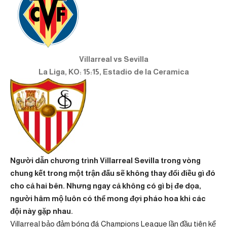
Villarreal vs Sevilla
La Liga, KO: 15:15, Estadio de la Ceramica
Người dẫn chương trình Villarreal Sevilla trong vòng
chung kết trong một trận đấu sẽ không thay đổi điều gì đó
cho cả hai bên. Nhưng ngay cả không có gì bị đe dọa,
người hâm mộ luôn có thể mong đợi pháo hoa khi các
đội này gặp nhau.
Villarreal bảo đảm bóng đá Champions League lần đầu tiên kể