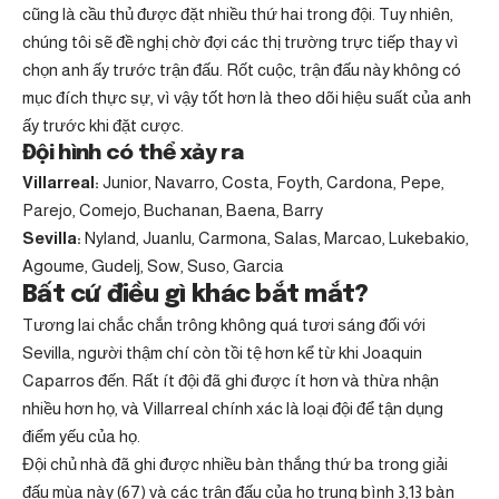
cũng là cầu thủ được đặt nhiều thứ hai trong đội. Tuy nhiên,
chúng tôi sẽ đề nghị chờ đợi các thị trường trực tiếp thay vì
chọn anh ấy trước trận đấu. Rốt cuộc, trận đấu này không có
mục đích thực sự, vì vậy tốt hơn là theo dõi hiệu suất của anh
ấy trước khi đặt cược.
Đội hình có thể xảy ra
Villarreal:
Junior, Navarro, Costa, Foyth, Cardona, Pepe,
Parejo, Comejo, Buchanan, Baena, Barry
Sevilla:
Nyland, Juanlu, Carmona, Salas, Marcao, Lukebakio,
Agoume, Gudelj, Sow, Suso, Garcia
Bất cứ điều gì khác bắt mắt?
Tương lai chắc chắn trông không quá tươi sáng đối với
Sevilla, người thậm chí còn tồi tệ hơn kể từ khi Joaquin
Caparros đến. Rất ít đội đã ghi được ít hơn và thừa nhận
nhiều hơn họ, và Villarreal chính xác là loại đội để tận dụng
điểm yếu của họ.
Đội chủ nhà đã ghi được nhiều bàn thắng thứ ba trong giải
đấu mùa này (67) và các trận đấu của họ trung bình 3,13 bàn