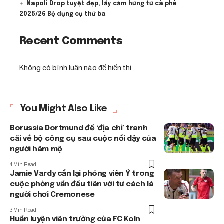
Napoli Drop tuyệt đẹp, lấy cảm hứng từ cà phê
2025/26 Bộ dụng cụ thứ ba
Recent Comments
Không có bình luận nào để hiển thị.
You Might Also Like
Borussia Dortmund để ‘địa chỉ’ tranh
cãi về bộ công cụ sau cuộc nổi dậy của
người hâm mộ
4 Min Read
Jamie Vardy cắn lại phóng viên Ý trong
cuộc phỏng vấn đầu tiên với tư cách là
người chơi Cremonese
3 Min Read
Huấn luyện viên trưởng của FC Koln