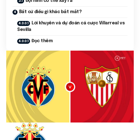
Đội hình có thể xảy ra
Bất cứ điều gì khác bắt mắt?
Lời khuyên và dự đoán cá cược Villarreal vs
Sevilla
Đọc thêm