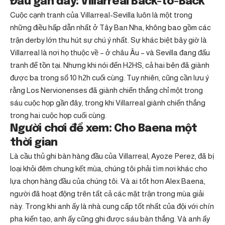
Đầu gần đây: Villarreal Back-to-Back
Cuộc cạnh tranh của Villarreal-Sevilla luôn là một trong
những điều hấp dẫn nhất ở Tây Ban Nha, không bao gồm các
trận derby lớn thu hút sự chú ý nhất. Sự khác biệt bây giờ là
Villarreal là nơi họ thuộc về – ở châu Âu – và Sevilla đang đấu
tranh để tồn tại. Nhưng khi nói đến H2HS, cả hai bên đã giành
được ba trong số 10 h2h cuối cùng. Tuy nhiên, cũng cần lưu ý
rằng Los Nervionenses đã giành chiến thắng chỉ một trong
sáu cuộc họp gần đây, trong khi Villarreal giành chiến thắng
trong hai cuộc họp cuối cùng.
Người chơi để xem: Cho Baena một
thời gian
Là cầu thủ ghi bàn hàng đầu của Villarreal, Ayoze Perez, đã bị
loại khỏi đêm chung kết mùa, chúng tôi phải tìm nơi khác cho
lựa chọn hàng đầu của chúng tôi. Và ai tốt hơn Alex Baena,
người đã hoạt động trên tất cả các mặt trận trong mùa giải
này. Trong khi anh ấy là nhà cung cấp tốt nhất của đội với chín
pha kiến ​​tạo, anh ấy cũng ghi được sáu bàn thắng. Và anh ấy