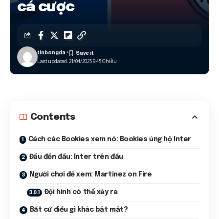
cá cược
tinbongda
Last updated: 21/04/2025 9:45 Chiều
Contents
Cách các Bookies xem nó: Bookies ủng hộ Inter
Đầu đến đầu: Inter trên đầu
Người chơi để xem: Martinez on Fire
Đội hình có thể xảy ra
Bất cứ điều gì khác bắt mắt?