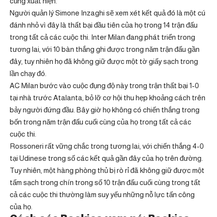
cũng xuất hiện.
Người quản lý Simone Inzaghi sẽ xem xét kết quả đó là một cú
đánh nhỏ vì đây là thất bại đầu tiên của họ trong 14 trận đấu
trong tất cả các cuộc thi. Inter Milan đang phát triển trong
tương lai, với 10 bàn thắng ghi được trong năm trận đấu gần
đây, tuy nhiên họ đã không giữ được một tờ giấy sạch trong
lần chạy đó.
AC Milan bước vào cuộc đụng độ này trong trận thất bại 1-0
tại nhà trước Atalanta, bỏ lỡ cơ hội thu hẹp khoảng cách trên
bảy người đứng đầu. Bây giờ họ không có chiến thắng trong
bốn trong năm trận đấu cuối cùng của họ trong tất cả các
cuộc thi.
Rossoneri rất vững chắc trong tương lai, với chiến thắng 4-0
tại Udinese trong số các kết quả gần đây của họ trên đường.
Tuy nhiên, một hàng phòng thủ bị rò rỉ đã không giữ được một
tấm sạch trong chín trong số 10 trận đấu cuối cùng trong tất
cả các cuộc thi thường làm suy yếu những nỗ lực tấn công
của họ.