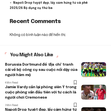
Napoli Drop tuyệt đẹp, lấy cảm hứng từ cà phê
2025/26 Bộ dụng cụ thứ ba
Recent Comments
Không có bình luận nào để hiển thị.
You Might Also Like
Borussia Dortmund để ‘địa chỉ’ tranh
cãi về bộ công cụ sau cuộc nổi dậy của
người hâm mộ
4 Min Read
Jamie Vardy cắn lại phóng viên Ý trong
cuộc phỏng vấn đầu tiên với tư cách là
người chơi Cremonese
3 Min Read
Napoli Drop tuyệt đẹp, lấy cảm hứng từ