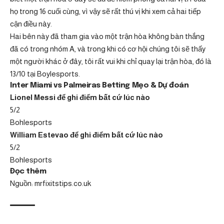
họ trong 16 cuối cùng, vì vậy sẽ rất thú vị khi xem cả hai tiếp
cận điều này.
Hai bên này đã tham gia vào một trận hòa không bàn thắng
đã có trong nhóm A, và trong khi có cơ hội chúng tôi sẽ thấy
một người khác ở đây, tôi rất vui khi chỉ quay lại trận hòa, đó là
13/10 tại Boylesports.
Inter Miami vs Palmeiras Betting Mẹo & Dự đoán
Lionel Messi để ghi điểm bất cứ lúc nào
5/2
Bohlesports
William Estevao để ghi điểm bất cứ lúc nào
5/2
Bohlesports
Đọc thêm
Nguồn: mrfixitstips.co.uk