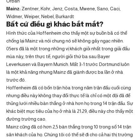
Orban
Mainz:
Zentner, Kohr, Jenz, Costa, Mwene, Sano, Caci,
Widmer, Weiper, Nebel, Burkardt
Bất cứ điều gì khác bắt mắt?
Hình thức của Hoffenheim cho thấy một sự buồn bã có thể
chống lại Mainz và nói chung nó sẽ không gây ngạc nhiên.
05ers đã là một trong những vị khách giỏi nhất trong giải đấu
mùa này, trên thực tế, người giỏi thứ ba sau Bayer
Leverkusen và Bayern Munich. Mất 3-1 trước Dortmund luôn
là một khả năng nhưng Mainz đã giành được ba lần ở nhà
trước đó.
Hoffenheim đã có bốn trận hòa trong năm trận đấu cuối cùng
nhưng điều này không thay đổi thực tế là chỉ có một đội đã để
thủng lưới nhiều bàn thắng ở nhà hơn họ trong 14 trận đấu. Sự
khác biệt mục tiêu của họ ở nhà là 21:29, điều này cho thấy một
đường trường cao.
Mainz cũng đã có hơn 2,5 bàn thắng trong 10 trong số 14 trận
sân khách của họ. Chúng tôi có thể sẽ đi cho cả hai thị trường