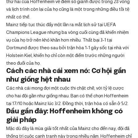
thứ hai của Hoffenheim về điểm số giành được trong 28 vòng
và lịch trình còn lại của họ cũng là một trong những điều tồi tệ
nhất có thể.
Mainz tiếp tục thúc đẩy một lần ra mắt lịch sử tại UEFA
Champions League nhưng ba vòng cuối cùng đã khiến nhiệm
vụ của họ trở nên khó khăn hơn nhiều. Thất bại 3-1 tại
Dortmund được theo sau bởi trận hòa 1-1 gây sốc tại nhà với
Holstein Kiel, khiến họ chỉ còn một điểm trước những người
theo đuổi của họ.
Cách các nhà cái xem nó: Cơ hội gần
như giống hệt nhau
Các nhà cái mong đợi một cuộc thi chặt chẽ, với tỷ lệ cược
cho hai đội gần như giống nhau. Bạn có thể chọn Hoffenheim
tại 17/10 hoặc Mainz lúc 3/2. Đồng thời, trận hòa có sẵn ở 5/2.
Đầu gần đây: Hoffenheim không có
giải pháp
Mặc dù đây là mùa giải tốt nhất của Mainz cho đến nay, đội đã
thống trị cuộc cạnh tranh này trong nhiều năm. Hoffenheim chỉ