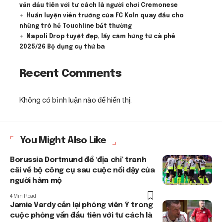
vấn đầu tiên với tư cách là người chơi Cremonese
Huấn luyện viên trưởng của FC Koln quay đầu cho
những trò hề Touchline bất thường
Napoli Drop tuyệt đẹp, lấy cảm hứng từ cà phê
2025/26 Bộ dụng cụ thứ ba
Recent Comments
Không có bình luận nào để hiển thị.
You Might Also Like
Borussia Dortmund để ‘địa chỉ’ tranh
cãi về bộ công cụ sau cuộc nổi dậy của
người hâm mộ
4 Min Read
Jamie Vardy cắn lại phóng viên Ý trong
cuộc phỏng vấn đầu tiên với tư cách là