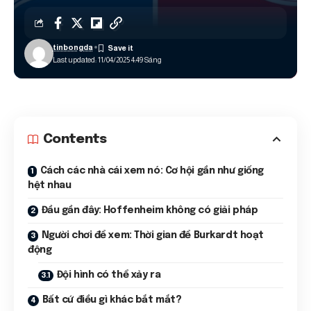
tinbongda
Last updated: 11/04/2025 4:49 Sáng
Contents
Cách các nhà cái xem nó: Cơ hội gần như giống
hệt nhau
Đầu gần đây: Hoffenheim không có giải pháp
Người chơi để xem: Thời gian để Burkardt hoạt
động
Đội hình có thể xảy ra
Bất cứ điều gì khác bắt mắt?