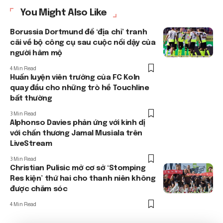
You Might Also Like
Borussia Dortmund để ‘địa chỉ’ tranh
cãi về bộ công cụ sau cuộc nổi dậy của
người hâm mộ
4 Min Read
Huấn luyện viên trưởng của FC Koln
quay đầu cho những trò hề Touchline
bất thường
3 Min Read
Alphonso Davies phản ứng với kinh dị
với chấn thương Jamal Musiala trên
LiveStream
3 Min Read
Christian Pulisic mở cơ sở ‘Stomping
Res kiện’ thứ hai cho thanh niên không
được chăm sóc
4 Min Read