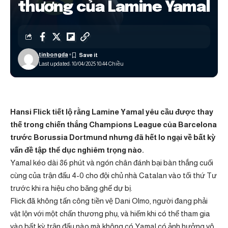
thương của Lamine Yamal
tinbongda
Last updated: 10/04/2025 10:44 Chiều
Hansi Flick tiết lộ rằng Lamine Yamal yêu cầu được thay
thế trong chiến thắng Champions League của Barcelona
trước Borussia Dortmund nhưng đã hết lo ngại về bất kỳ
vấn đề tập thể dục nghiêm trọng nào.
Yamal kéo dài 86 phút và ngón chân đánh bại bàn thắng cuối
cùng của trận đấu 4-0 cho đội chủ nhà Catalan vào tối thứ Tư
trước khi ra hiệu cho băng ghế dự bị.
Flick đã không tấn công tiền vệ Dani Olmo, người đang phải
vật lộn với một chấn thương phụ, và hiếm khi có thể tham gia
vào bất kỳ trận đấu nào mà không có Yamal có ảnh hưởng vô