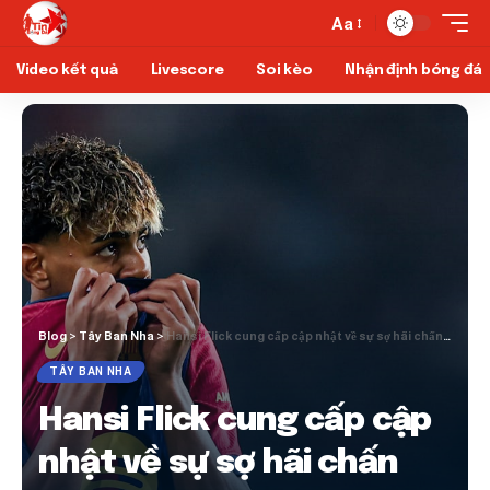
Aa
Video kết quả
Livescore
Soi kèo
Nhận định bóng đá
Blog
>
Tây Ban Nha
>
Hansi Flick cung cấp cập nhật về sự sợ hãi chấn thương của Lamine Yamal
TÂY BAN NHA
Hansi Flick cung cấp cập
nhật về sự sợ hãi chấn