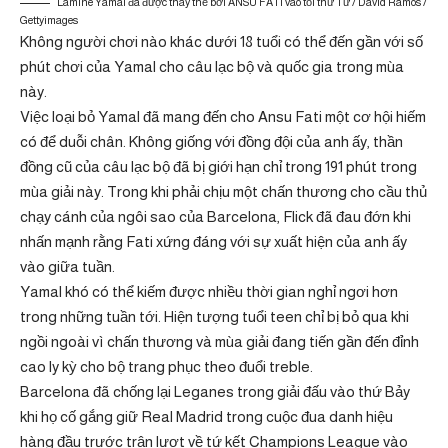
Lamine Yamal đã được thay thế bởi ANSU FATI vào tối thứ Tư / David Ramos /
Gettyimages
Không người chơi nào khác dưới 18 tuổi có thể đến gần với số
phút chơi của Yamal cho câu lạc bộ và quốc gia trong mùa
này.
Việc loại bỏ Yamal đã mang đến cho Ansu Fati một cơ hội hiếm
có để duỗi chân. Không giống với đồng đội của anh ấy, thần
đồng cũ của câu lạc bộ đã bị giới hạn chỉ trong 191 phút trong
mùa giải này. Trong khi phải chịu một chấn thương cho cầu thủ
chạy cánh của ngôi sao của Barcelona, ​​Flick đã đau đớn khi
nhấn mạnh rằng Fati xứng đáng với sự xuất hiện của anh ấy
vào giữa tuần.
Yamal khó có thể kiếm được nhiều thời gian nghỉ ngơi hơn
trong những tuần tới. Hiện tượng tuổi teen chỉ bị bỏ qua khi
ngồi ngoài vì chấn thương và mùa giải đang tiến gần đến đỉnh
cao ly kỳ cho bộ trang phục theo đuổi treble.
Barcelona đã chống lại Leganes trong giải đấu vào thứ Bảy
khi họ cố gắng giữ Real Madrid trong cuộc đua danh hiệu
hàng đầu trước trận lượt về tứ kết Champions League vào