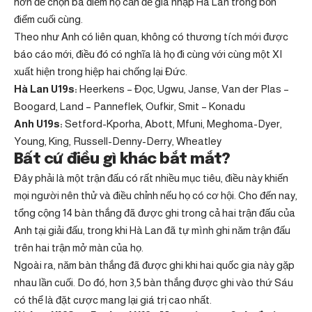
hơn để chọn ba điểm họ cần để gia nhập Hà Lan trong bốn
điểm cuối cùng.
Theo như Anh có liên quan, không có thương tích mới được
báo cáo mới, điều đó có nghĩa là họ đi cùng với cùng một XI
xuất hiện trong hiệp hai chống lại Đức.
Hà Lan U19s:
Heerkens – Đọc, Ugwu, Janse, Van der Plas –
Boogard, Land – Panneflek, Oufkir, Smit – Konadu
Anh U19s:
Setford-Kporha, Abott, Mfuni, Meghoma-Dyer,
Young, King, Russell-Denny-Derry, Wheatley
Bất cứ điều gì khác bắt mắt?
Đây phải là một trận đấu có rất nhiều mục tiêu, điều này khiến
mọi người nên thử và điều chỉnh nếu họ có cơ hội. Cho đến nay,
tổng cộng 14 bàn thắng đã được ghi trong cả hai trận đấu của
Anh tại giải đấu, trong khi Hà Lan đã tự mình ghi năm trận đấu
trên hai trận mở màn của họ.
Ngoài ra, năm bàn thắng đã được ghi khi hai quốc gia này gặp
nhau lần cuối. Do đó, hơn 3,5 bàn thắng được ghi vào thứ Sáu
có thể là đặt cược mang lại giá trị cao nhất.