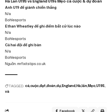
Hà Lan U19S vs England U19s Mẹo cá cược & dự đoán
Anh U19 để giành chiến thắng
N/a
Bohlesports
Ethan Wheatley để ghi điểm bất cứ lúc nào
N/a
Bohlesports
Cả hai đội để ghi bàn
N/a
Bohlesports
Nguồn: mrfixitstips.co.uk
TAGGED:
cá
cuộc
đạt
đoán
dự
England
Hà
lần
Mẹo
U19S
và
Facebook