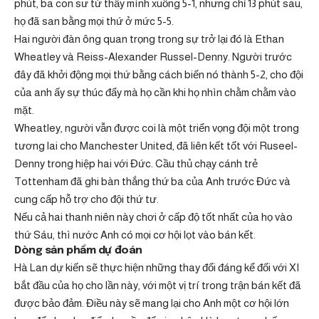
phút, ba con sư tử thấy mình xuống 5-1, nhưng chỉ 13 phút sau,
họ đã san bằng mọi thứ ở mức 5-5.
Hai người đàn ông quan trọng trong sự trở lại đó là Ethan
Wheatley và Reiss-Alexander Russel-Denny. Người trước
đây đã khởi động mọi thứ bằng cách biến nó thành 5-2, cho đội
của anh ấy sự thúc đẩy mà họ cần khi họ nhìn chằm chằm vào
mặt.
Wheatley, người vẫn được coi là một triển vọng đội một trong
tương lai cho Manchester United, đã liên kết tốt với Ruseel-
Denny trong hiệp hai với Đức. Cầu thủ chạy cánh trẻ
Tottenham đã ghi bàn thắng thứ ba của Anh trước Đức và
cung cấp hỗ trợ cho đội thứ tư.
Nếu cả hai thanh niên này chơi ở cấp độ tốt nhất của họ vào
thứ Sáu, thì nước Anh có mọi cơ hội lọt vào bán kết.
Dòng sản phẩm dự đoán
Hà Lan dự kiến ​​sẽ thực hiện những thay đổi đáng kể đối với XI
bắt đầu của họ cho lần này, với một vị trí trong trận bán kết đã
được bảo đảm. Điều này sẽ mang lại cho Anh một cơ hội lớn