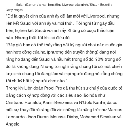
Salah đã chọn gia hạn hợp đồng Liverpool của mình / Shaun Botterill /
Gettyimages
“Đó là quyết định của anh ấy để làm mới với Liverpool, nhưng
liên kết Saudi với anh ấy và mọi thứ … Tôi nghĩ từ ngày đầu
tiên, họ liên kết Saudi với anh ấy. Không có cuộc thảo luận
nào. Nhưng thật tốt khi có điều đó.
“Bây giờ bạn có thể thấy rằng bất kỳ người chơi nào muốn gia
hạn hợp đồng của họ, (phương tiện truyền thông) đang nói
rằng họ đang đến Saudi và hầu hết trong số đó, 90% trong số
đó, là không đúng. Nhưng tôi nghĩ rằng chúng tôi có một chiến
lược mà chúng tôi đang làm và mọi người đang nói rằng chúng
tôi chỉ ký bất kỳ người chơi nào.”
Trong khi Liên đoàn Prodi Pro đã thu hút sự chú ý của quốc tế
bằng cách ký hợp đồng với các siêu sao lão hóa như
Cristiano Ronaldo, Karim Benzema và N’Golo Kante, đã có
một sự thay đổi rõ ràng đối với những tài năng trẻ như Marcos
Leonardo, Jhon Duran, Moussa Diaby, Mohamed Simakan và
Angelo.