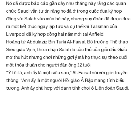
Nó đã được báo cáo gần đây như tháng này rằng các quan
chức Saudi vẫn tự tin rằng họ đã ở trong cuộc đua ký hợp
đồng với Salah vào mùa hè này, nhưng suy đoán đã được đưa
ra một kết thúc ngay lập tức và cụ thể khi Talisman của
Liverpool đã ký hợp đồng hai năm mới tại Anfield.
Hoàng tử Abdulaziz Bin Turki Al-Faisal, Bộ trưởng Thể thao
Siêu giàu Vịnh, thừa nhận Salah là cầu thủ của giải đấu Giấc
mơ thu hút nhưng chơi những gợi ý mà họ thực sự theo đuổi
một thỏa thuận cho người đàn ông 32 tuổi.
“Ý tôi là, anh ấy là một siêu sao,” Al-Faisal nói với giới truyền
thông. “Anh ấy là một người Hồi giáo Ả Rập mang tính biểu
tượng. Anh ấy phù hợp với danh tính chơi ở Liên đoàn Saudi.