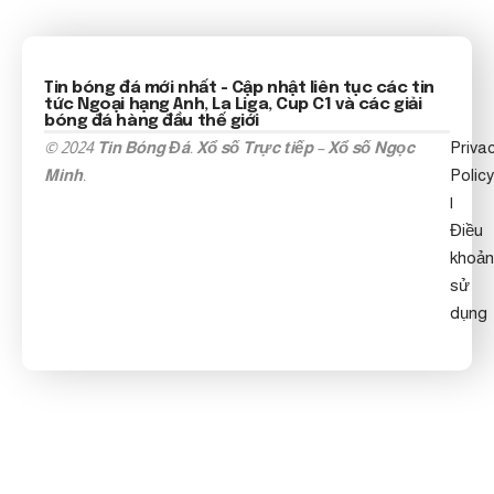
Tin bóng đá mới nhất
- Cập nhật liên tục các tin
tức
Ngoại hạng Anh
, La Liga, Cup C1 và các giải
bóng đá hàng đầu thế giới
© 2024
Tin Bóng Đá
.
Xổ số Trực tiếp
–
Xổ số Ngọc
Priva
Minh
.
Policy
|
Điều
khoản
sử
dụng