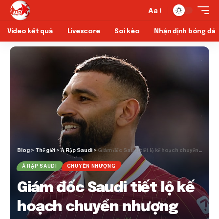
Aa
Video kết quả
Livescore
Soi kèo
Nhận định bóng đá
Blog
>
Thế giới
>
Ả Rập Saudi
>
Giám đốc Saudi tiết lộ kế hoạch chuyển nhượng mới sau khi mở rộng Liverpool
Ả RẬP SAUDI
CHUYỂN NHƯỢNG
Giám đốc Saudi tiết lộ kế
hoạch chuyển nhượng