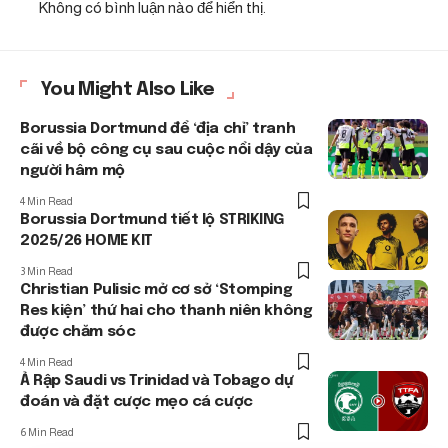
Không có bình luận nào để hiển thị.
You Might Also Like
Borussia Dortmund để ‘địa chỉ’ tranh
cãi về bộ công cụ sau cuộc nổi dậy của
người hâm mộ
4 Min Read
Borussia Dortmund tiết lộ STRIKING
2025/26 HOME KIT
3 Min Read
Christian Pulisic mở cơ sở ‘Stomping
Res kiện’ thứ hai cho thanh niên không
được chăm sóc
4 Min Read
Ả Rập Saudi vs Trinidad và Tobago dự
đoán và đặt cược mẹo cá cược
6 Min Read