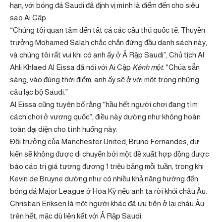
hạn, với bóng đá Saudi đã định vị mình là điểm đến cho siêu
sao Ai Cập.
“Chúng tôi quan tâm đến tất cả các cầu thủ quốc tế. Thuyền
trưởng Mohamed Salah chắc chắn đứng đầu danh sách này,
và chúng tôi rất vui khi có anh ấy ở Ả Rập Saudi”, Chủ tịch Al
Ahli Khlaed Al Eissa đã nói với Ai Cập
Kênh một
. “Chúa sẵn
sàng, vào đúng thời điểm, anh ấy sẽ ở với một trong những
câu lạc bộ Saudi.”
Al Eissa cũng tuyên bố rằng “hầu hết người chơi đang tìm
cách chơi ở vương quốc”, điều này dường như không hoàn
toàn đại diện cho tình huống này.
Đội trưởng của Manchester United, Bruno Fernandes, dự
kiến ​​sẽ không được di chuyển bởi một đề xuất hợp đồng được
báo cáo trị giá tương đương 1 triệu bảng mỗi tuần, trong khi
Kevin de Bruyne dường như có nhiều khả năng hướng đến
bóng đá Major League ở Hoa Kỳ nếu anh ta rời khỏi châu Âu.
Christian Eriksen là một người khác đã ưu tiên ở lại châu Âu
trên hết, mặc dù liên kết với Ả Rập Saudi.