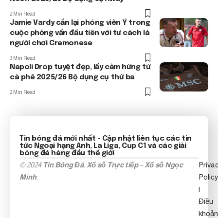
2 Min Read
Jamie Vardy cắn lại phóng viên Ý trong
cuộc phỏng vấn đầu tiên với tư cách là
người chơi Cremonese
3 Min Read
Napoli Drop tuyệt đẹp, lấy cảm hứng từ
cà phê 2025/26 Bộ dụng cụ thứ ba
2 Min Read
Tin bóng đá mới nhất
- Cập nhật liên tục các tin
tức
Ngoại hạng Anh
, La Liga, Cup C1 và các giải
bóng đá hàng đầu thế giới
© 2024
Tin Bóng Đá
.
Xổ số Trực tiếp
–
Xổ số Ngọc
Priva
Minh
.
Policy
|
Điều
khoản