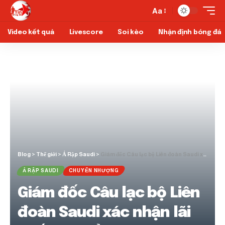
Aa
Video kết quả
Livescore
Soi kèo
Nhận định bóng đá
Blog
>
Thế giới
>
Ả Rập Saudi
>
Giám đốc Câu lạc bộ Liên đoàn Saudi xác nhận lãi suất chuyển nhượng liên tục
Ả RẬP SAUDI
CHUYỂN NHƯỢNG
Giám đốc Câu lạc bộ Liên
đoàn Saudi xác nhận lãi