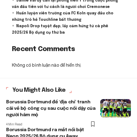
Jamie Vardy cắn lại phóng viên Ý trong cuộc phỏng
vấn đầu tiên với tư cách là người chơi Cremonese
Huấn luyện viên trưởng của FC Koln quay đầu cho
những trò hề Touchline bất thường
Napoli Drop tuyệt đẹp, lấy cảm hứng từ cà phê
2025/26 Bộ dụng cụ thứ ba
Recent Comments
Không có bình luận nào để hiển thị.
You Might Also Like
Borussia Dortmund để ‘địa chỉ’ tranh
cãi về bộ công cụ sau cuộc nổi dậy của
người hâm mộ
4 Min Read
Borussia Dortmund ra mắt nổi bật
Neon 2025/26 Bộ dụng cụ Away