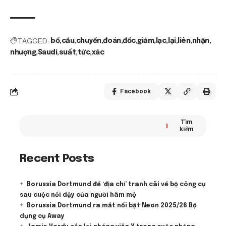
TAGGED:
bố
cầu
chuyển
đoán
đốc
giảm
lạc
lại
liên
nhận
nhượng
Saudi
suất
tức
xác
Facebook
Tìm
kiếm
Recent Posts
Borussia Dortmund để ‘địa chỉ’ tranh cãi về bộ công cụ
sau cuộc nổi dậy của người hâm mộ
Borussia Dortmund ra mắt nổi bật Neon 2025/26 Bộ
dụng cụ Away