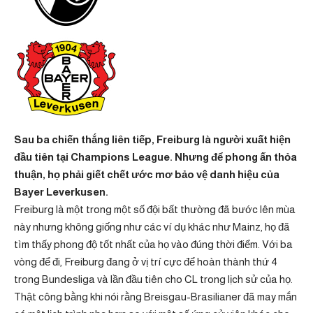
Sau ba chiến thắng liên tiếp, Freiburg là người xuất hiện
đầu tiên tại Champions League. Nhưng để phong ấn thỏa
thuận, họ phải giết chết ước mơ bảo vệ danh hiệu của
Bayer Leverkusen.
Freiburg là một trong một số đội bất thường đã bước lên mùa
này nhưng không giống như các ví dụ khác như Mainz, họ đã
tìm thấy phong độ tốt nhất của họ vào đúng thời điểm. Với ba
vòng để đi, Freiburg đang ở vị trí cực để hoàn thành thứ 4
trong Bundesliga và lần đầu tiên cho CL trong lịch sử của họ.
Thật công bằng khi nói rằng Breisgau-Brasilianer đã may mắn