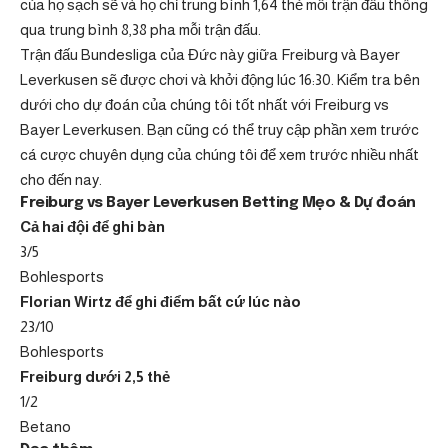
của họ sạch sẽ và họ chỉ trung bình 1,64 thẻ mỗi trận đấu thông
qua trung bình 8,38 pha mỗi trận đấu.
Trận đấu Bundesliga của Đức này giữa Freiburg và Bayer
Leverkusen sẽ được chơi và khởi động lúc 16:30. Kiểm tra bên
dưới cho dự đoán của chúng tôi tốt nhất với Freiburg vs
Bayer Leverkusen. Bạn cũng có thể truy cập phần xem trước
cá cược chuyên dụng của chúng tôi để xem trước nhiều nhất
cho đến nay.
Freiburg vs Bayer Leverkusen Betting Mẹo & Dự đoán
Cả hai đội để ghi bàn
3/5
Bohlesports
Florian Wirtz để ghi điểm bất cứ lúc nào
23/10
Bohlesports
Freiburg dưới 2,5 thẻ
1/2
Betano