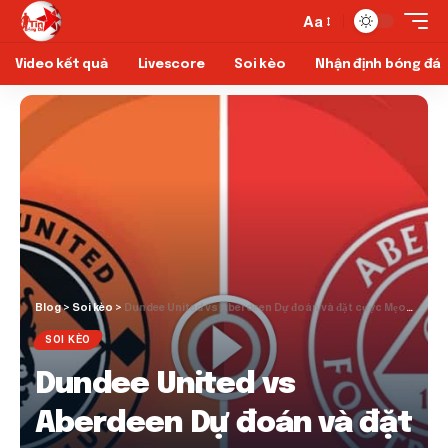
Aa
Video kết quả
Livescore
Soi kèo
Nhận định bóng đá
Blog
>
Soi kèo
>
Dundee United vs Aberdeen Dự đoán và đặt cược Mẹo cá cược
SOI KÈO
Dundee United vs
Aberdeen Dự đoán và đặt