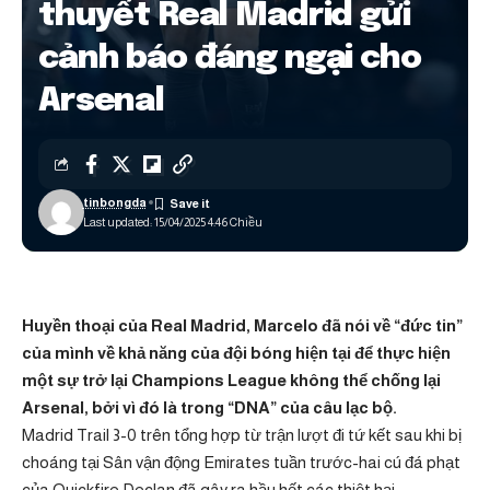
thuyết Real Madrid gửi
cảnh báo đáng ngại cho
Arsenal
tinbongda
Last updated: 15/04/2025 4:46 Chiều
Huyền thoại của Real Madrid, Marcelo đã nói về “đức tin”
của mình về khả năng của đội bóng hiện tại để thực hiện
một sự trở lại Champions League không thể chống lại
Arsenal, bởi vì đó là trong “DNA” của câu lạc bộ.
Madrid Trail 3-0 trên tổng hợp từ trận lượt đi tứ kết sau khi bị
choáng tại Sân vận động Emirates tuần trước-hai cú đá phạt
của Quickfire Declan đã gây ra hầu hết các thiệt hại.