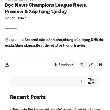
Đọc News Champions League News,
Preview & Xếp hạng tại đây
Nguồn: 90min
TAGGED:
Arsenal
báo
cảnh
cho
chung
của
dạng
DNA
đổ
gửi
là
Madrid
ngại
Real
thuyết
tới
trong
truyền
Facebook
Tìm
kiếm
Recent Posts
Borussia Dortmund để ‘địa chỉ’ tranh cãi về bộ công cụ