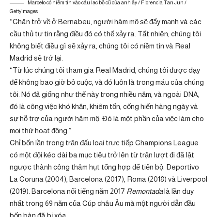
Marcelo có niềm tin vào câu lạc bộ cũ của anh ấy / Florencia Tan Jun /
Gettyimages
“Chân trở về ở Bernabeu, người hâm mộ sẽ đẩy mạnh và các
cầu thủ tự tin rằng điều đó có thể xảy ra. Tất nhiên, chúng tôi
không biết điều gì sẽ xảy ra, chúng tôi có niềm tin và Real
Madrid sẽ trở lại.
“Từ lúc chúng tôi tham gia Real Madrid, chúng tôi được dạy
để không bao giờ bỏ cuộc, và đó luôn là trong máu của chúng
tôi. Nó đã giống như thế này trong nhiều năm, và ngoài DNA,
đó là công việc khó khăn, khiêm tốn, cống hiến hàng ngày và
sự hỗ trợ của người hâm mộ. Đó là một phần của việc làm cho
mọi thứ hoạt động.”
Chỉ bốn lần trong trận đấu loại trực tiếp Champions League
có một đội kéo dài ba mục tiêu trở lên từ trận lượt đi đã lật
ngược thành công thâm hụt tổng hợp để tiến bộ: Deportivo
La Coruna (2004), Barcelona (2017), Roma (2018) và Liverpool
(2019). Barcelona nổi tiếng năm 2017
Remontada
là lần duy
nhất trong 69 năm của Cúp châu Âu mà một người dẫn đầu
bốn bàn đã bị xóa.