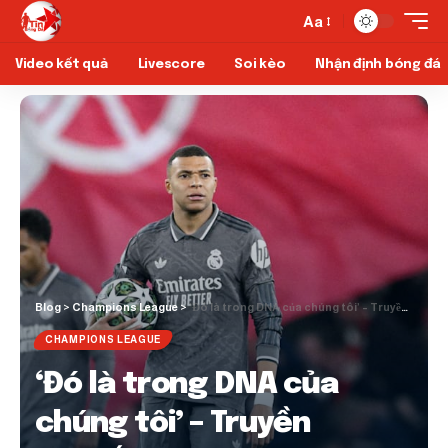
Aa
Video kết quả
Livescore
Soi kèo
Nhận định bóng đá
Blog
>
Champions League
>
‘Đó là trong DNA của chúng tôi’ – Truyền thuyết Real Madrid gửi cảnh báo đáng ngại cho Arsenal
CHAMPIONS LEAGUE
‘Đó là trong DNA của
chúng tôi’ – Truyền