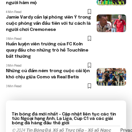
người hâm mộ
4 Min Read
Jamie Vardy cắn lại phóng viên Ý trong
cuộc phỏng vấn đầu tiên với tư cách là
người chơi Cremonese
3 Min Read
Huấn luyện viên trưởng của FC Koln
quay đầu cho những trò hề Touchline
bất thường
3 Min Read
Những cú đấm ném trong cuộc cãi lộn
khó chịu giữa Como và Real Betis
3 Min Read
Tin bóng đá mới nhất
- Cập nhật liên tục các tin
tức
Ngoại hạng Anh
, La Liga, Cup C1 và các giải
bóng đá hàng đầu thế giới
© 2024
Tin Bóng Đá
.
Xổ số Trực tiếp
–
Xổ số Ngọc
Priva