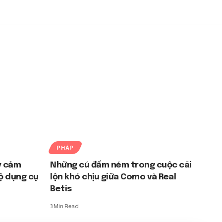
PHÁP
y cảm
Những cú đấm ném trong cuộc cãi
ộ dụng cụ
lộn khó chịu giữa Como và Real
Betis
3 Min Read