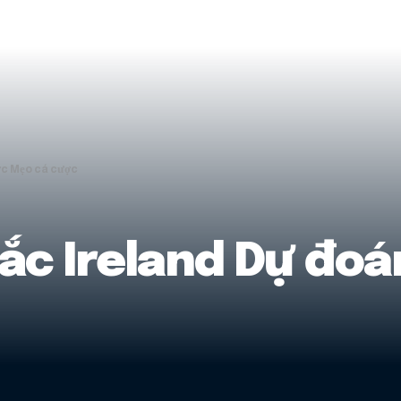
ợc Mẹo cá cược
ắc Ireland Dự đoá