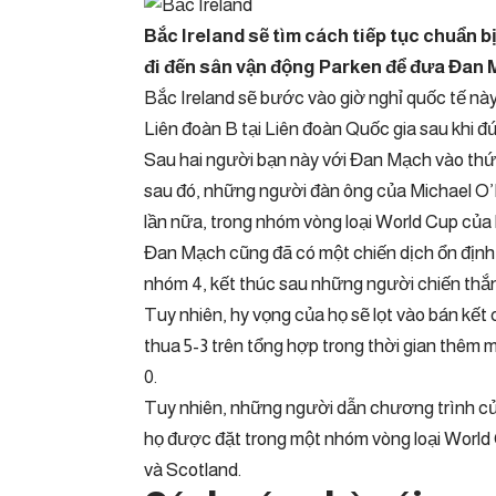
Bắc Ireland sẽ tìm cách tiếp tục chuẩn b
đi đến sân vận động Parken để đưa Đan M
Bắc Ireland sẽ bước vào giờ nghỉ quốc tế này
Liên đoàn B tại Liên đoàn Quốc gia sau khi 
Sau hai người bạn này với Đan Mạch vào thứ 
sau đó, những người đàn ông của Michael O’N
lần nữa, trong nhóm vòng loại World Cup của 
Đan Mạch cũng đã có một chiến dịch ổn định c
nhóm 4, kết thúc sau những người chiến th
Tuy nhiên, hy vọng của họ sẽ lọt vào bán kết
thua 5-3 trên tổng hợp trong thời gian thêm m
0.
Tuy nhiên, những người dẫn chương trình của
họ được đặt trong một nhóm vòng loại World
và Scotland.