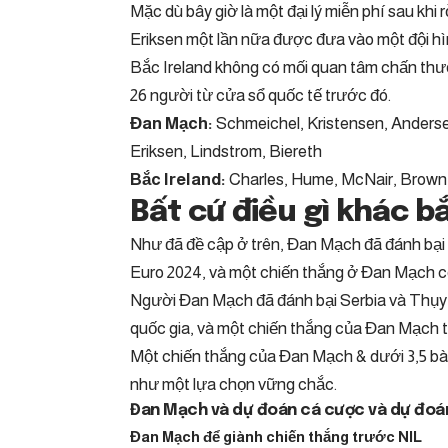
Mặc dù bây giờ là một đại lý miễn phí sau khi
Eriksen một lần nữa được đưa vào một đội hìn
Bắc Ireland không có mối quan tâm chấn thươn
26 người từ cửa sổ quốc tế trước đó.
Đan Mạch:
Schmeichel, Kristensen, Anderse
Eriksen, Lindstrom, Biereth
Bắc Ireland:
Charles, Hume, McNair, Brown, 
Bất cứ điều gì khác b
Như đã đề cập ở trên, Đan Mạch đã đánh bại B
Euro 2024, và một chiến thắng ở Đan Mạch có 
Người Đan Mạch đã đánh bại Serbia và Thụy S
quốc gia, và một chiến thắng của Đan Mạch t
Một chiến thắng của Đan Mạch & dưới 3,5 bàn 
như một lựa chọn vững chắc.
Đan Mạch và dự đoán cá cược và dự đoán
Đan Mạch để giành chiến thắng trước NIL