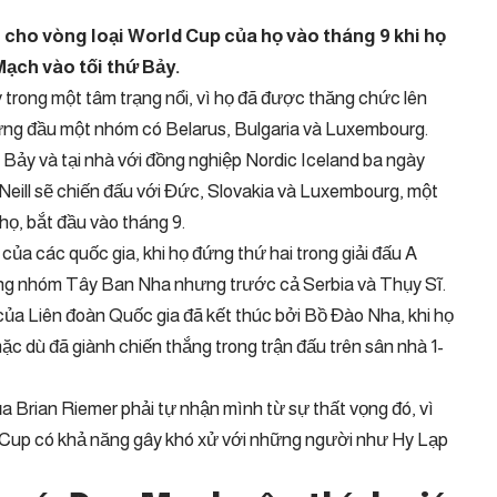
ị cho vòng loại World Cup của họ vào tháng 9 khi họ
ạch vào tối thứ Bảy.
 trong một tâm trạng nổi, vì họ đã được thăng chức lên
đứng đầu một nhóm có Belarus, Bulgaria và Luxembourg.
Bảy và tại nhà với đồng nghiệp Nordic Iceland ba ngày
eill sẽ chiến đấu với Đức, Slovakia và Luxembourg, một
họ, bắt đầu vào tháng 9.
ủa các quốc gia, khi họ đứng thứ hai trong giải đấu A
ắng nhóm Tây Ban Nha nhưng trước cả Serbia và Thụy Sĩ.
 của Liên đoàn Quốc gia đã kết thúc bởi Bồ Đào Nha, khi họ
ặc dù đã giành chiến thắng trong trận đấu trên sân nhà 1-
 Brian Riemer phải tự nhận mình từ sự thất vọng đó, vì
 Cup có khả năng gây khó xử với những người như Hy Lạp