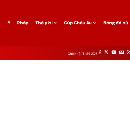
a
Ý
Pháp
Thế giới
Cúp Châu Âu
Bóng đá nữ
Chủ Nhật, Th8 9, 2026