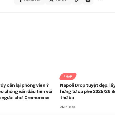
PHÁP
dy cắn lại phóng viên Ý
Napoli Drop tuyệt đẹp, lấ
c phỏng vấn đầu tiên với
hứng từ cà phê 2025/26 B
à người chơi Cremonese
thứ ba
2 Min Read