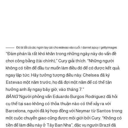
Đó là tất cả các ngón tay cái cho estevao vào cuối / daniel apuy / gettyimages
“Đàm phán là rất khó khăn trong những ngày này do vấn đề
chơi công bằng (tài chính),” Cury giải thích. “Những người
không có tiền để đầu tư muốn làm điều đó để có được kết quả
ngay lập tức. Hãy tưởng tượng điều này: Chelsea đã ký
Estevao một năm trước; họ đã đợi một năm để có thể tận
hưởng anh ấy ngay bây giờ, vào tháng 7.”
BẰNG’
Người phỏng vấn Eduardo Burgos Rodriguez đã hỏi
cụ thể tại sao không có thỏa thuận nào có thể xảy ra với
Barcelona, ​​người đã ký hợp đồng với Neymar từ Santos trong
một cuộc chuyển giao cũng được môi giới bởi Cury. “Không có
tiền để làm điều này ở Tây Ban Nha”, đặc vụ người Brazil đã