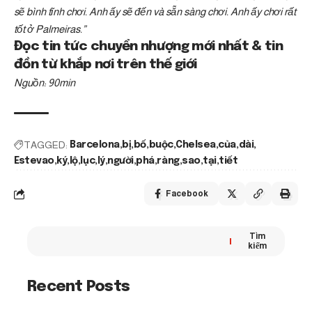
sẽ bình tĩnh chơi. Anh ấy sẽ đến và sẵn sàng chơi. Anh ấy chơi rất
tốt ở Palmeiras.”
Đọc tin tức chuyển nhượng mới nhất & tin
đồn từ khắp nơi trên thế giới
Nguồn: 90min
TAGGED:
Barcelona
bị
bố
buộc
Chelsea
của
dài
Estevao
ký
lộ
lục
lý
người
phá
ràng
sao
tại
tiết
Facebook
Tìm
kiếm
Recent Posts