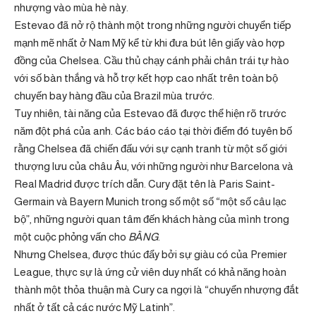
nhượng vào mùa hè này.
Estevao đã nở rộ thành một trong những người chuyển tiếp
mạnh mẽ nhất ở Nam Mỹ kể từ khi đưa bút lên giấy vào hợp
đồng của Chelsea. Cầu thủ chạy cánh phải chân trái tự hào
với số bàn thắng và hỗ trợ kết hợp cao nhất trên toàn bộ
chuyến bay hàng đầu của Brazil mùa trước.
Tuy nhiên, tài năng của Estevao đã được thể hiện rõ trước
năm đột phá của anh. Các báo cáo tại thời điểm đó tuyên bố
rằng Chelsea đã chiến đấu với sự cạnh tranh từ một số giới
thượng lưu của châu Âu, với những người như Barcelona và
Real Madrid được trích dẫn. Cury đặt tên là Paris Saint-
Germain và Bayern Munich trong số một số “một số câu lạc
bộ”, những người quan tâm đến khách hàng của mình trong
một cuộc phỏng vấn cho
BẰNG
.
Nhưng Chelsea, được thúc đẩy bởi sự giàu có của Premier
League, thực sự là ứng cử viên duy nhất có khả năng hoàn
thành một thỏa thuận mà Cury ca ngợi là “chuyển nhượng đắt
nhất ở tất cả các nước Mỹ Latinh”.