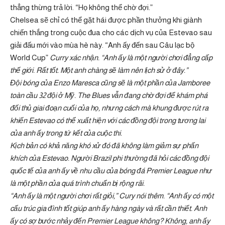
thẳng thừng trả lời. “Họ không thể chờ đợi.”
Chelsea sẽ chỉ có thể gặt hái được phần thưởng khi giành
chiến thắng trong cuộc đua cho các dịch vụ của Estevao sau
giải đấu mới vào mùa hè này. “Anh ấy đến sau Câu lạc bộ
World Cup”
Curry xác nhận. “Anh ấy là một người chơi đẳng cấp
thế giới. Rất tốt. Một anh chàng sẽ làm nên lịch sử ở đây.”
Đội bóng của Enzo Maresca cũng sẽ là một phần của Jamboree
toàn cầu 32 đội ở Mỹ. The Blues vẫn đang chờ đợi để khám phá
đối thủ giai đoạn cuối của họ, nhưng cách mà khung được rút ra
khiến Estevao có thể xuất hiện với các đồng đội trong tương lai
của anh ấy trong tứ kết của cuộc thi.
Kịch bản có khả năng khó xử đó đã không làm giảm sự phấn
khích của Estevao. Người Brazil phi thường đã hỏi các đồng đội
quốc tế của anh ấy về nhu cầu của bóng đá Premier League như
là một phần của quá trình chuẩn bị rộng rãi.
“Anh ấy là một người chơi rất giỏi,” Cury nói thêm. “Anh ấy có một
cấu trúc gia đình tốt giúp anh ấy hàng ngày và rất cần thiết. Anh
ấy có sợ bước nhảy đến Premier League không? Không, anh ấy