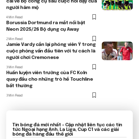
cãi về bộ công cụ sau cuộc nổi dậy của
người hâm mộ
4 Min Read
Borussia Dortmund ra mắt nổi bật
Neon 2025/26 Bộ dụng cụ Away
2 Min Read
Jamie Vardy cắn lại phóng viên Ý trong
cuộc phỏng vấn đầu tiên với tư cách là
người chơi Cremonese
3 Min Read
Huấn luyện viên trưởng của FC Koln
quay đầu cho những trò hề Touchline
bất thường
3 Min Read
Tin bóng đá mới nhất
- Cập nhật liên tục các tin
tức
Ngoại hạng Anh
, La Liga, Cup C1 và các giải
bóng đá hàng đầu thế giới