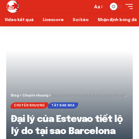
Aa
Video kết quả
Livescore
Soi kèo
Nhận định bóng đá
Blog
>
Chuyển nhượng
>
Đại lý của Estevao tiết lộ lý do tại sao Barcelona bỏ lỡ người phá kỷ lục bị ràng buộc của Chelsea
CHUYỂN NHƯỢNG
TÂY BAN NHA
Đại lý của Estevao tiết lộ
lý do tại sao Barcelona