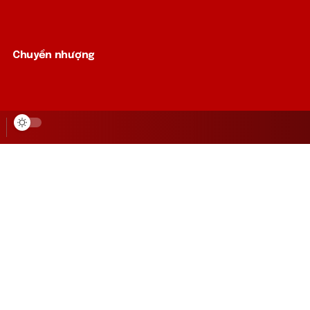
Chuyển nhượng