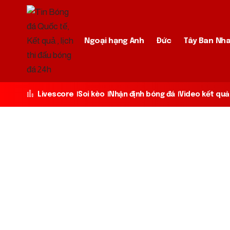
Ngoại hạng Anh
Đức
Tây Ban Nh
Livescore
Soi kèo
Nhận định bóng đá
Video kết quả