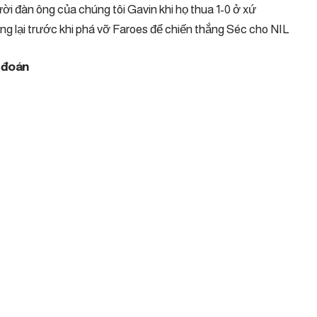
ười đàn ông của chúng tôi Gavin khi họ thua 1-0 ở xứ
ng lại trước khi phá vỡ Faroes để chiến thắng Séc cho NIL
 đoán