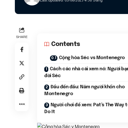
Last updated: 05/06/2025 4:58 Sáng
SHARE
Contents
Cộng hòa Séc vs Montenegro
Cách các nhà cái xem nó: Người bạ
đời Séc
Đầu đến đầu: Năm người khốn cho
Montenegro
Người chơi để xem: Pat’s The Way 
Do It