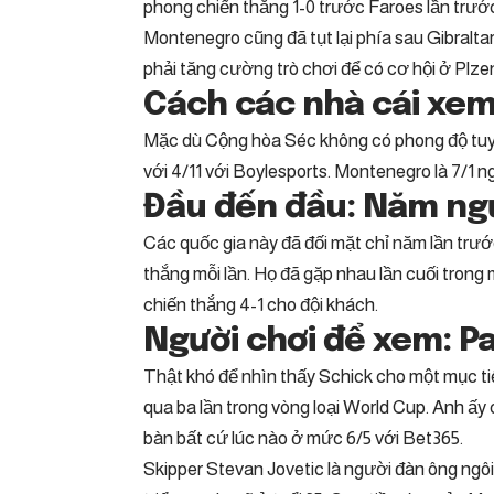
phong chiến thắng 1-0 trước Faroes lần trướ
Montenegro cũng đã tụt lại phía sau Gibraltar
phải tăng cường trò chơi để có cơ hội ở Plze
Cách các nhà cái xem
Mặc dù Cộng hòa Séc không có phong độ tuyệ
với 4/11 với Boylesports. Montenegro là 7/1 ng
Đầu đến đầu: Năm ng
Các quốc gia này đã đối mặt chỉ năm lần trư
thắng mỗi lần. Họ đã gặp nhau lần cuối trong
chiến thắng 4-1 cho đội khách.
Người chơi để xem: Pa
Thật khó để nhìn thấy Schick cho một mục t
qua ba lần trong vòng loại World Cup. Anh ấy 
bàn bất cứ lúc nào ở mức 6/5 với Bet365.
Skipper Stevan Jovetic là người đàn ông ngô