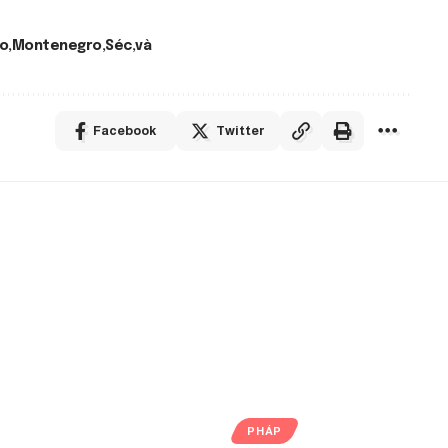
o
Montenegro
Séc
và
Facebook
Twitter
PHÁP