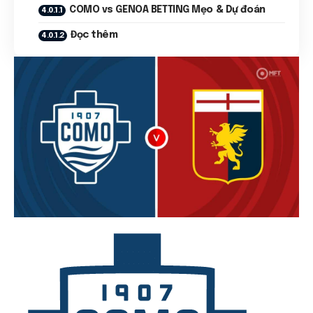
COMO vs GENOA BETTING Mẹo & Dự đoán
Đọc thêm