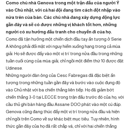
Como chủ nhà Genova trong một trận đấu của người Ý
vào Chủ nhật, với cả hai đội đang tìm cách đột nhập vào
nửa trên của bàn. Các chủ nhà đang xây dựng động lực
gần đây và sẽ có được những vị khách tốt hơn, những
người có xu hướng đấu tranh cho chuyến đi của họ.
Como đã tận hưởng một chiến dịch đầu tay ấn tượng ở Serie
A không phải đối mặt với nguy hiểm xuống hạng trong cả mùa
giải. Họ sẽ được đẩy vào một vị trí trong nửa đầu trong những
tuần cuối cùng của mùa giải, chỉ ngồi một điểm thứ 10 được đặt
Udinese.
Những người đàn ông của Cesc Fabregas đã đặc biệt ấn
tượng trong những tuần gần đây và bước vào cuộc đụng độ
vào Chủ nhật với ba chiến thắng liên tiếp. Họ đã giảm bớt
chiến thắng 3-0 tại LECCE trong trận đấu trước đó của họ, với
cầu thủ ghi bàn hàng đầu Assane DOO phát vào một cú đúp.
Genova cũng đang thúc đẩy một vị trí trong nửa đầu và hiện
chỉ ngồi trên Como về sự khác biệt mục tiêu. Tuy nhiên, hình
thức gần đây của họ đã rất chắp vá, chỉ với hai chiến thắng