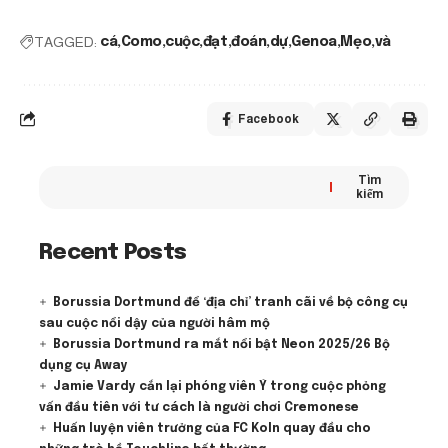
TAGGED:
cá
Como
cuộc
đạt
đoán
dự
Genoa
Mẹo
và
Facebook
Tìm
kiếm
Recent Posts
Borussia Dortmund để ‘địa chỉ’ tranh cãi về bộ công cụ
sau cuộc nổi dậy của người hâm mộ
Borussia Dortmund ra mắt nổi bật Neon 2025/26 Bộ
dụng cụ Away
Jamie Vardy cắn lại phóng viên Ý trong cuộc phỏng
vấn đầu tiên với tư cách là người chơi Cremonese
Huấn luyện viên trưởng của FC Koln quay đầu cho