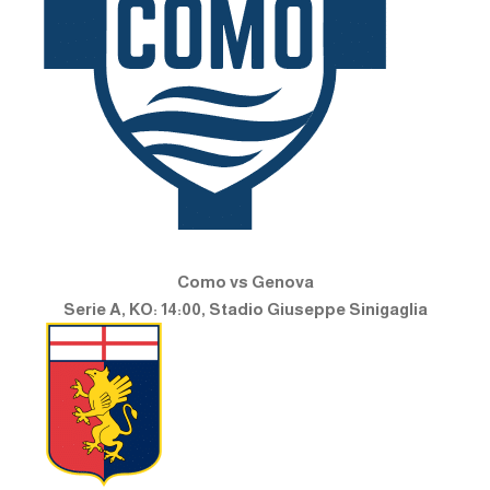
Como vs Genova
Serie A, KO: 14:00, Stadio Giuseppe Sinigaglia