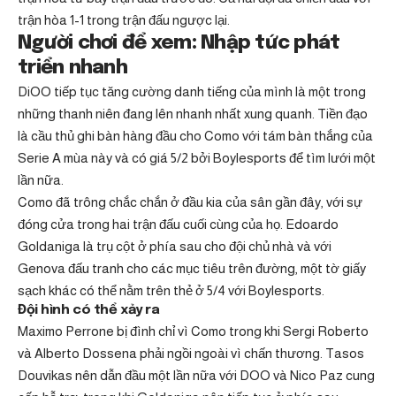
trận hòa 1-1 trong trận đấu ngược lại.
Người chơi để xem: Nhập tức phát
triển nhanh
DiOO tiếp tục tăng cường danh tiếng của mình là một trong
những thanh niên đang lên nhanh nhất xung quanh. Tiền đạo
là cầu thủ ghi bàn hàng đầu cho Como với tám bàn thắng của
Serie A mùa này và có giá 5/2 bởi Boylesports để tìm lưới một
lần nữa.
Como đã trông chắc chắn ở đầu kia của sân gần đây, với sự
đóng cửa trong hai trận đấu cuối cùng của họ. Edoardo
Goldaniga là trụ cột ở phía sau cho đội chủ nhà và với
Genova đấu tranh cho các mục tiêu trên đường, một tờ giấy
sạch khác có thể nằm trên thẻ ở 5/4 với Boylesports.
Đội hình có thể xảy ra
Maximo Perrone bị đình chỉ vì Como trong khi Sergi Roberto
và Alberto Dossena phải ngồi ngoài vì chấn thương. Tasos
Douvikas nên dẫn đầu một lần nữa với DOO và Nico Paz cung