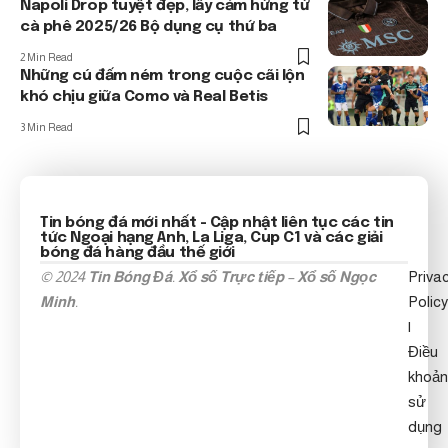
Napoli Drop tuyệt đẹp, lấy cảm hứng từ
cà phê 2025/26 Bộ dụng cụ thứ ba
2 Min Read
Những cú đấm ném trong cuộc cãi lộn
khó chịu giữa Como và Real Betis
3 Min Read
Tin bóng đá mới nhất
- Cập nhật liên tục các tin
tức
Ngoại hạng Anh
, La Liga, Cup C1 và các giải
bóng đá hàng đầu thế giới
© 2024
Tin Bóng Đá
.
Xổ số Trực tiếp
–
Xổ số Ngọc
Priva
Minh
.
Policy
|
Điều
khoản
sử
dụng