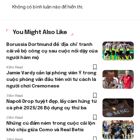
Không có bình luận nào để hiển thị.
You Might Also Like
Borussia Dortmund để ‘địa chỉ’ tranh
cãi về bộ công cụ sau cuộc nổi dậy của
người hâm mộ
4 Min Read
Jamie Vardy cắn lại phóng viên Ý trong
cuộc phỏng vấn đầu tiên với tư cách là
người chơi Cremonese
3 Min Read
Napoli Drop tuyệt đẹp, lấy cảm hứng từ
cà phê 2025/26 Bộ dụng cụ thứ ba
2 Min Read
Những cú đấm ném trong cuộc cãi lộn
khó chịu giữa Como và Real Betis
3 Min Read