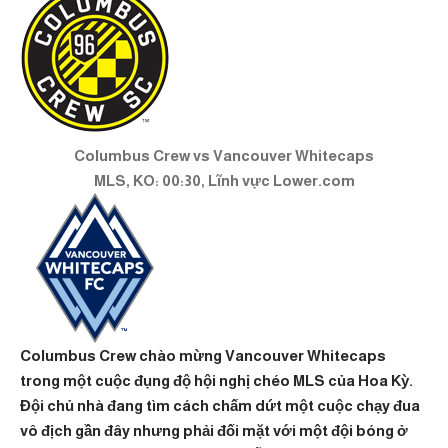
Columbus Crew vs Vancouver Whitecaps
MLS, KO: 00:30, Lĩnh vực Lower.com
Columbus Crew chào mừng Vancouver Whitecaps
trong một cuộc đụng độ hội nghị chéo MLS của Hoa Kỳ.
Đội chủ nhà đang tìm cách chấm dứt một cuộc chạy đua
vô địch gần đây nhưng phải đối mặt với một đội bóng ở