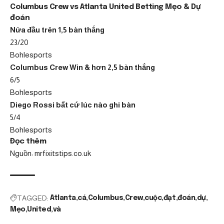
Columbus Crew vs Atlanta United Betting Mẹo & Dự
đoán
Nửa đầu trên 1,5 bàn thắng
23/20
Bohlesports
Columbus Crew Win & hơn 2,5 bàn thắng
6/5
Bohlesports
Diego Rossi bất cứ lúc nào ghi bàn
5/4
Bohlesports
Đọc thêm
Nguồn: mrfixitstips.co.uk
TAGGED:
Atlanta
cá
Columbus
Crew
cuộc
đạt
đoán
dự
Mẹo
United
và