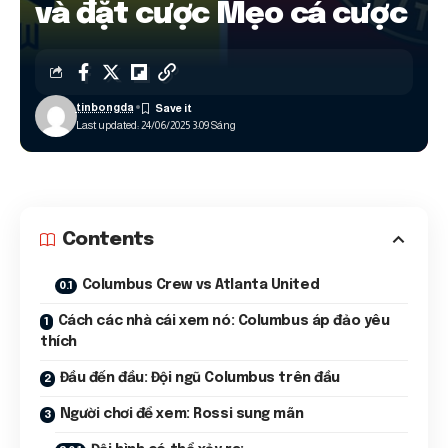
và đặt cược Mẹo cá cược
tinbongda
Last updated: 24/06/2025 3:09 Sáng
Contents
Columbus Crew vs Atlanta United
Cách các nhà cái xem nó: Columbus áp đảo yêu
thích
Đầu đến đầu: Đội ngũ Columbus trên đầu
Người chơi để xem: Rossi sung mãn