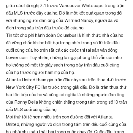
giữa các hội nghị 2-1 trước Vancouver Whitecaps trong trận
đấu MLS trước đây của họ. Đó là một kết quả quan trọng đối
với những người đàn ông của Wilfried Nancy, người đã vô
địch trong sáu trận đấu trước đó của họ.
Tin tốt cho phi hành đoàn Columbus là hình thức nhà của họ
đã vững chắc khi họ bất bại trong chín trong số 10 trận đấu
cuối cùng của họ trên tất cả các cuộc thi tại sân vận động
Lower.com. Tuy nhiên, những lo ngại phòng thủ vẫn còn như
họ không có một tờ giấy sạch trong bảy trận đấu cuối cùng
của họ trước người hâm mộ của họ.
Atlanta United tham gia trận đấu này sau trận thua 4-0 trước
New York City FC lần trước trong giải đấu. Đó là trận thua thứ
hai liên tiếp của họ và cũng có nghĩa là những người đàn ông
của Ronny Deila không chiến thắng trong tám trong số 10 trận
đấu MLS cuối cùng của họ.
Mọi thứ tồi tệ hơn nhiều trên con đường đối với Atlanta
United, những người vô địch trong tám trận đấu cuối cùng của
họ, phải chịu sáu thất bại trong cuộc chạy đó. Cuộc đấu tranh