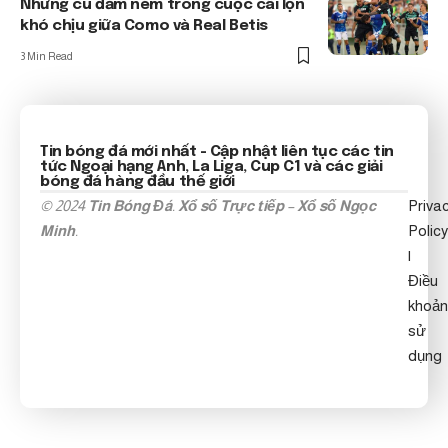
Những cú đấm ném trong cuộc cãi lộn
khó chịu giữa Como và Real Betis
3 Min Read
Tin bóng đá mới nhất
- Cập nhật liên tục các tin
tức
Ngoại hạng Anh
, La Liga, Cup C1 và các giải
bóng đá hàng đầu thế giới
© 2024
Tin Bóng Đá
.
Xổ số Trực tiếp
–
Xổ số Ngọc
Priva
Minh
.
Policy
|
Điều
khoản
sử
dụng