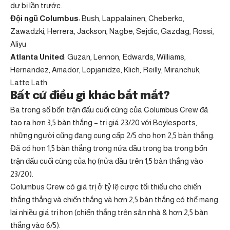
dự bị lần trước.
Đội ngũ Columbus
: Bush, Lappalainen, Cheberko,
Zawadzki, Herrera, Jackson, Nagbe, Sejdic, Gazdag, Rossi,
Aliyu
Atlanta United
: Guzan, Lennon, Edwards, Williams,
Hernandez, Amador, Lopjanidze, Klich, Reilly, Miranchuk,
Latte Lath
Bất cứ điều gì khác bắt mắt?
Ba trong số bốn trận đấu cuối cùng của Columbus Crew đã
tạo ra hơn 3,5 bàn thắng – trị giá 23/20 với Boylesports,
những người cũng đang cung cấp 2/5 cho hơn 2,5 bàn thắng.
Đã có hơn 1,5 bàn thắng trong nửa đầu trong ba trong bốn
trận đấu cuối cùng của họ (nửa đầu trên 1,5 bàn thắng vào
23/20).
Columbus Crew có giá trị ở tỷ lệ cược tối thiểu cho chiến
thắng thẳng và chiến thắng và hơn 2,5 bàn thắng có thể mang
lại nhiều giá trị hơn (chiến thắng trên sân nhà & hơn 2,5 bàn
thắng vào 6/5).