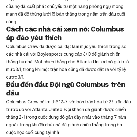
của họ đã xuất phát chủ yếu từ một hàng phòng ngự mong
manh đã để thủng lưới 15 bàn thắng trong năm trận đấu cuối
cùng.
Cách các nhà cái xem nó: Columbus
áp đảo yêu thích
Columbus Crew đã được cài đặt làm mục yêu thích trong số
các nhà cái với Boylesports cung cấp 8/13 để giành chiến
thắng tại nhà. Một chiến thắng cho Atlanta United có giá trị ở
mức 3/1, trong khi một trận hòa cũng đã được đặt ra với tỷ lệ
cược 3/1.
Đầu đến đầu: Đội ngũ Columbus trên
đầu
Columbus Crew có lợi thế 12-7, với bốn trận hòa từ 23 trận đấu
trước đó với Atlanta United. Đội khách đã giành được chiến
thắng 2-1 trong cuộc đụng độ gần đây nhất vào tháng 7 năm
ngoái, trong khi đội chủ nhà đã giành chiến thắng trong ba
cuộc họp cuối cùng tại nhà.