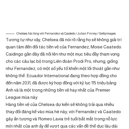
Chelsea hài lòng với Fernandez và Caatedo / Julian Finney / Gettyimages
Tương tự như vậy, Chelsea đã nói rõ rằng họ sẽ không giải trí
quan tâm đến đối tác tiền vệ của Fernandez, Moise Caatedo.
Caidingo gần đây đã nổi lên như một mục tiêu đầy tham vọng
cho các câu lạc bộ trong Liên đoàn Prodi Pro, nhưng, giống
như Fernandez, có một số yếu tố khiến một lối thoát gần như
không thể. Ecuador International đang theo hợp đồng cho
đến năm 2031, đã được ký hợp đồng với kỷ lục 115 triệu bảng
Anh và là một trong những tiền vệ hay nhất của Premier
League mùa này.
Hàng tiền vệ của Chelsea dự kiến ​​sẽ không trải qua nhiều
thay đổi đáng kể vào mùa hè này, với Fernandez và Caatedo
gây ấn tượng và Romeo Lavia trẻ tuổi bắt mắt trong nỗ lực
mới nhất của anh ấy để vượt qua các vấn đề thể dục lâu dài.