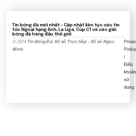
Tin bóng đá mới nhất
- Cập nhật liên tục các tin
tức
Ngoại hạng Anh
, La Liga, Cup C1 và các giải
bóng đá hàng đầu thế giới
© 2024
Tin Bóng Đá
.
Xổ số Trực tiếp
–
Xổ số Ngọc
Priva
Minh
.
Policy
|
Điều
khoản
sử
dụng