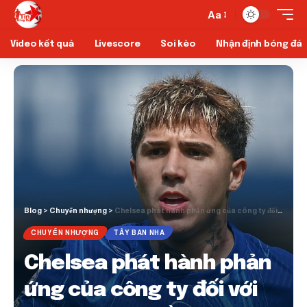
Aa
Video kết quả
Livescore
Soi kèo
Nhận định bóng đá
Blog
>
Chuyển nhượng
>
Chelsea phát hành phản ứng của công ty đối với Real Madrid về sự quan tâm của Enzo Fernandez
CHUYỂN NHƯỢNG
TÂY BAN NHA
Chelsea phát hành phản
ứng của công ty đối với