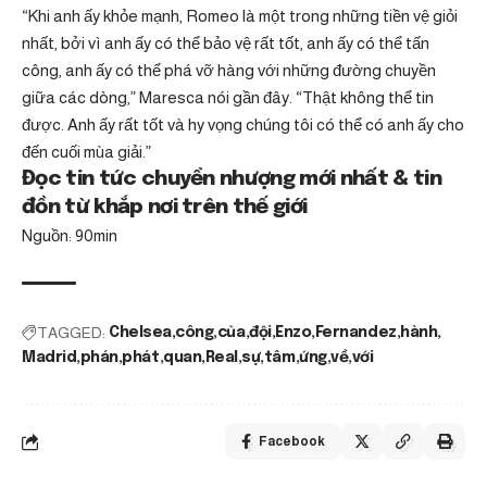
“Khi anh ấy khỏe mạnh, Romeo là một trong những tiền vệ giỏi
nhất, bởi vì anh ấy có thể bảo vệ rất tốt, anh ấy có thể tấn
công, anh ấy có thể phá vỡ hàng với những đường chuyền
giữa các dòng,” Maresca nói gần đây. “Thật không thể tin
được. Anh ấy rất tốt và hy vọng chúng tôi có thể có anh ấy cho
đến cuối mùa giải.”
Đọc tin tức chuyển nhượng mới nhất & tin
đồn từ khắp nơi trên thế giới
Nguồn: 90min
TAGGED:
Chelsea
công
của
đội
Enzo
Fernandez
hành
Madrid
phán
phát
quan
Real
sự
tâm
ứng
về
với
Facebook