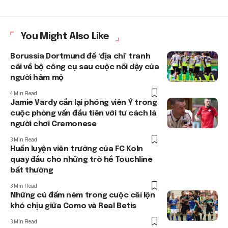
You Might Also Like
Borussia Dortmund để ‘địa chỉ’ tranh
cãi về bộ công cụ sau cuộc nổi dậy của
người hâm mộ
4 Min Read
Jamie Vardy cắn lại phóng viên Ý trong
cuộc phỏng vấn đầu tiên với tư cách là
người chơi Cremonese
3 Min Read
Huấn luyện viên trưởng của FC Koln
quay đầu cho những trò hề Touchline
bất thường
3 Min Read
Những cú đấm ném trong cuộc cãi lộn
khó chịu giữa Como và Real Betis
3 Min Read