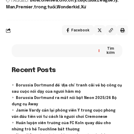
TAGGED:
Blow
Chelsea
cho
City
cuộc
đưa
League
lý
Man
Premier
trong
tuổi
Wonderkid
Xứ
Facebook
Tìm
kiếm
Recent Posts
Borussia Dortmund để ‘địa chỉ’ tranh cãi về bộ công cụ
sau cuộc nổi dậy của người hâm mộ
Borussia Dortmund ra mắt nổi bật Neon 2025/26 Bộ
dụng cụ Away
Jamie Vardy cắn lại phóng viên Ý trong cuộc phỏng
vấn đầu tiên với tư cách là người chơi Cremonese
Huấn luyện viên trưởng của FC Koln quay đầu cho
những trò hề Touchline bất thường