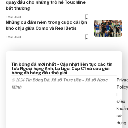
quay đầu cho những trò hề Touchline
bất thường
3 Min Read
Những cú đấm ném trong cuộc cãi lộn
khó chịu giữa Como và Real Betis
3 Min Read
Tin bóng đá mới nhất
- Cập nhật liên tục các tin
tức
Ngoại hạng Anh
, La Liga, Cup C1 và các giải
bóng đá hàng đầu thế giới
© 2024
Tin Bóng Đá
.
Xổ số Trực tiếp
–
Xổ số Ngọc
Priva
Minh
.
Policy
|
Điều
khoản
sử
dụng