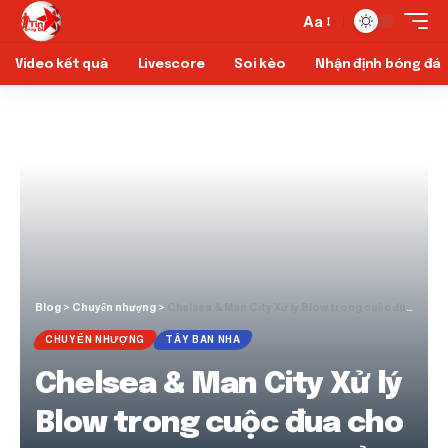
Aa
Video kết quả
Livescore
Soi kèo
Nhận định bóng đá
Blog
>
Chuyển nhượng
>
Chelsea & Man City Xử lý Blow trong cuộc đua cho Premier League 15 tuổi Wonderkid
CHUYỂN NHƯỢNG
TÂY BAN NHA
Chelsea & Man City Xử lý
Blow trong cuộc đua cho