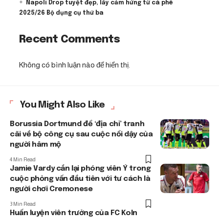
Napoli Drop tuyệt đẹp, lấy cảm hứng từ cà phê
2025/26 Bộ dụng cụ thứ ba
Recent Comments
Không có bình luận nào để hiển thị.
You Might Also Like
Borussia Dortmund để ‘địa chỉ’ tranh
cãi về bộ công cụ sau cuộc nổi dậy của
người hâm mộ
4 Min Read
Jamie Vardy cắn lại phóng viên Ý trong
cuộc phỏng vấn đầu tiên với tư cách là
người chơi Cremonese
3 Min Read
Huấn luyện viên trưởng của FC Koln