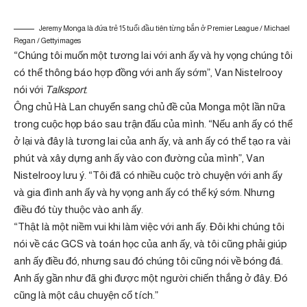
Jeremy Monga là đứa trẻ 15 tuổi đầu tiên từng bắn ở Premier League / Michael
Regan / Gettyimages
“Chúng tôi muốn một tương lai với anh ấy và hy vọng chúng tôi
có thể thông báo hợp đồng với anh ấy sớm”, Van Nistelrooy
nói với
Talksport
.
Ông chủ Hà Lan chuyển sang chủ đề của Monga một lần nữa
trong cuộc họp báo sau trận đấu của mình. “Nếu anh ấy có thể
ở lại và đây là tương lai của anh ấy, và anh ấy có thể tạo ra vài
phút và xây dựng anh ấy vào con đường của mình”, Van
Nistelrooy lưu ý. “Tôi đã có nhiều cuộc trò chuyện với anh ấy
và gia đình anh ấy và hy vọng anh ấy có thể ký sớm. Nhưng
điều đó tùy thuộc vào anh ấy.
“Thật là một niềm vui khi làm việc với anh ấy. Đôi khi chúng tôi
nói về các GCS và toán học của anh ấy, và tôi cũng phải giúp
anh ấy điều đó, nhưng sau đó chúng tôi cũng nói về bóng đá.
Anh ấy gần như đã ghi được một người chiến thắng ở đây. Đó
cũng là một câu chuyện cổ tích.”