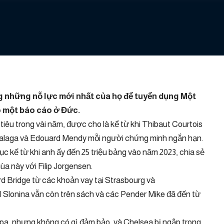
g những nỗ lực mới nhất của họ để
tuyển dụng
Một
o một báo cáo ở Đức.
tiêu trong vài năm, được cho là kể từ khi Thibaut Courtois
abalaga và Edouard Mendy mỗi người chứng minh ngắn hạn.
 kể từ khi anh ấy đến 25 triệu bảng vào năm 2023, chia sẻ
ùa này với Filip Jorgensen.
rd Bridge từ các khoản vay tại Strasbourg và
l Slonina vẫn còn trên sách và các Pender Mike đã đến từ
pa, nhưng không có gì đảm bảo, và Chelsea bị ngập trong