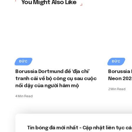
You Might Also Like
ĐỨC
ĐỨC
Borussia Dortmund để ‘địa chỉ’
Borussia 
tranh cãi về bộ công cụ sau cuộc
Neon 202
nổi dậy của người hâm mộ
2 Min Read
4 Min Read
Tin bóng đá mới nhất
- Cập nhật liên tục cá