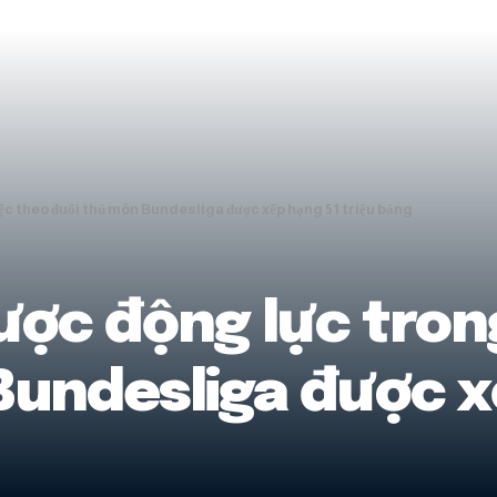
ệc theo đuổi thủ môn Bundesliga được xếp hạng 51 triệu bảng
ược động lực tron
Bundesliga được x