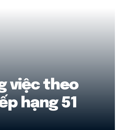
g việc theo
ếp hạng 51