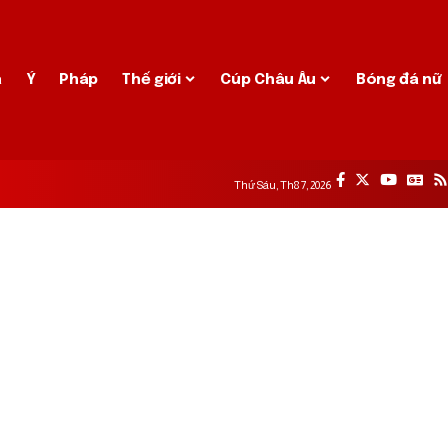
a
Ý
Pháp
Thế giới
Cúp Châu Âu
Bóng đá nữ
Thứ Sáu, Th8 7, 2026