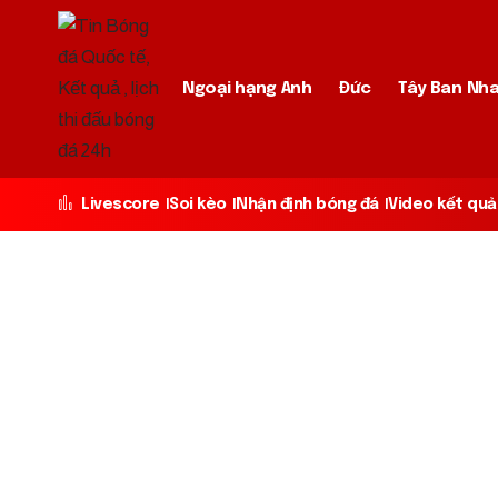
Ngoại hạng Anh
Đức
Tây Ban Nh
Livescore
Soi kèo
Nhận định bóng đá
Video kết quả