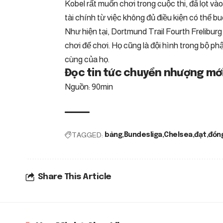
Kobel rất muốn chơi trong cuộc thi, đã lọt và
tài chính từ việc không đủ điều kiện có thể b
Như hiện tại, Dortmund Trail Fourth Frelibur
chơi để chơi. Họ cũng là đội hình trong bộ ph
cùng của họ.
Đọc tin tức chuyển nhượng mới 
Nguồn: 90min
TAGGED:
bảng
Bundesliga
Chelsea
đạt
đồn
Share This Article