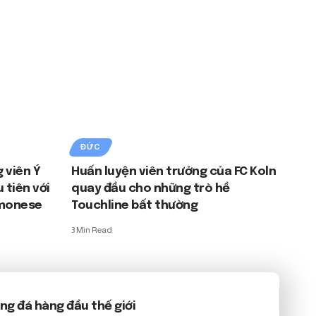
ĐỨC
 viên Ý
Huấn luyện viên trưởng của FC Koln
 tiên với
quay đầu cho những trò hề
emonese
Touchline bất thường
3 Min Read
bóng đá hàng đầu thế giới