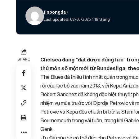
tinbongda
Last updated: 08/05/2025 1:18 Sáng
Chelsea đang “đạt được động lực” tron
SHARE
thủ môn số một mới từ Bundesliga, the
The Blues đã thiếu tính nhất quán trong mục 
rời câu lạc bộ vào năm 2018, với Kepa Arriz
Robert Sanchez đã không đặc biệt thuyết phục
nhiệm vụ mùa trước với Djordje Petrovic và m
Petrovic và Kepa đều chuẩn bị trở lại Stamfo
Bournemouth trong vài tuần, trong khi Gabrie
Genk.
Ưu đãi mùa hè có thể đến cho Petrovic và Ke