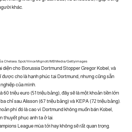
người khác.
của Chelsea. Spot/Vince Mignott/MB Media/Gettyimages
đại diện cho Borussia Dortmund Stopper Gregor Kobel, và
Sĩ được cho là hạnh phúc tại Dortmund, nhưng cũng sẵn
 nghiệp của mình.
60 triệu euro (51 triệu bảng), đây sẽ là một khoản tiền lớn
ba chỉ sau Alisson (67 triệu bảng) và KEPA (72 triệu bảng).
hoản phí đó là cao vì Dortmund không muốn bán Kobel,
 thuyết phục anh ta ở lại.
ampions League mùa tới hay không sẽ rất quan trọng.