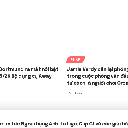
PHÁP
Dortmund ra mắt nổi bật
Jamie Vardy cắn lại phóng
5/26 Bộ dụng cụ Away
trong cuộc phỏng vấn đầu
tư cách là người chơi Cr
3 Min Read
c tin tức
Ngoại hạng Anh
, La Liga, Cup C1 và các giải 