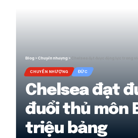
Blog
>
Chuyển nhượng
>
Chelsea đạt được động lực trong vi
CHUYỂN NHƯỢNG
ĐỨC
Chelsea đạt đ
đuổi thủ môn 
triệu bảng