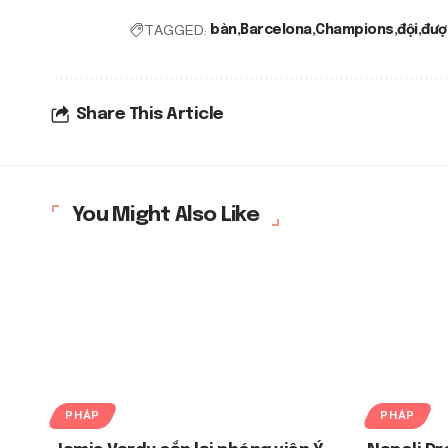
TAGGED:
bàn
Barcelona
Champions
đội
đượ
Share This Article
You Might Also Like
PHÁP
PHÁP