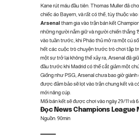
Kane rút máu đầu tiên. Thomas Muller đã ch
chiếc áo Bayern, và rất có thể, tùy thuộc vào
Arsenal
tham gia vào trận bán kết Champions
những người nắm giữ và người chiến thắng 15
vào tuần trước, khi Pháo thủ mở ra một cú s
hết các cuộc trò chuyện trước trò chơi tập tr
một sự trở lại không thể xảy ra, Arsenal đã g
đầu trước khi Madrid có thể cắt giảm một chú
Giống như PSG, Arsenal chưa bao giờ giành 
được đảm bảo sẽ lọt vào trận chung kết và c
mới nâng cúp.
Mối bán kết sẽ được chơi vào ngày 29/11 và 6
Đọc News Champions League Ne
Nguồn: 90min