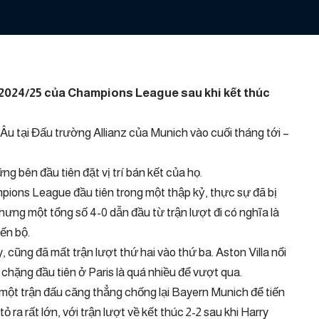
n 2024/25 của Champions League sau khi kết thúc
 Âu tại Đấu trường Allianz của Munich vào cuối tháng tới –
ng bên đầu tiên đặt vị trí bán kết của họ.
ions League đầu tiên trong một thập kỷ, thực sự đã bị
ưng một tổng số 4-0 dẫn đầu từ trận lượt đi có nghĩa là
iến bộ.
cũng đã mất trận lượt thứ hai vào thứ ba. Aston Villa nổi
chặng đầu tiên ở Paris là quá nhiều để vượt qua.
một trận đấu căng thẳng chống lại Bayern Munich để tiến
 ra rất lớn, với trận lượt về kết thúc 2-2 sau khi Harry