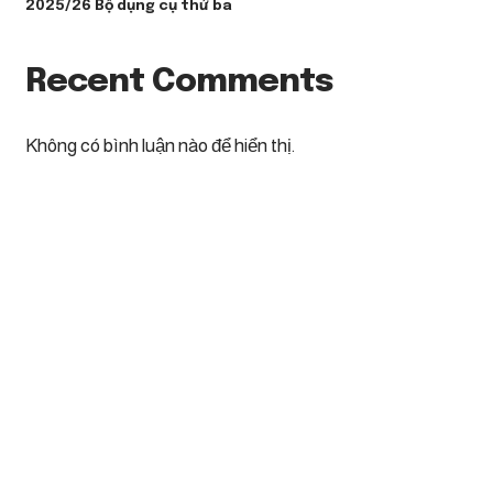
2025/26 Bộ dụng cụ thứ ba
Recent Comments
Không có bình luận nào để hiển thị.