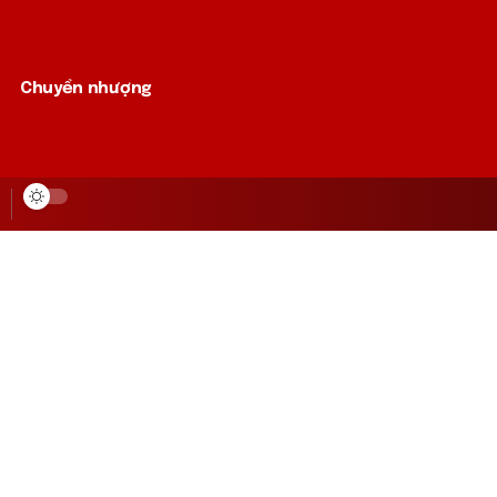
Chuyển nhượng