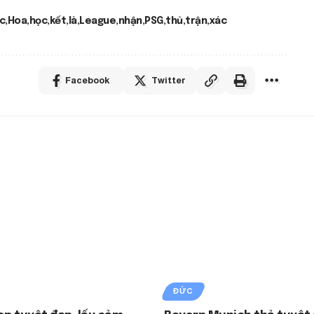
c
Hoa
học
kết
là
League
nhận
PSG
thủ
trận
xác
Facebook
Twitter
ĐỨC