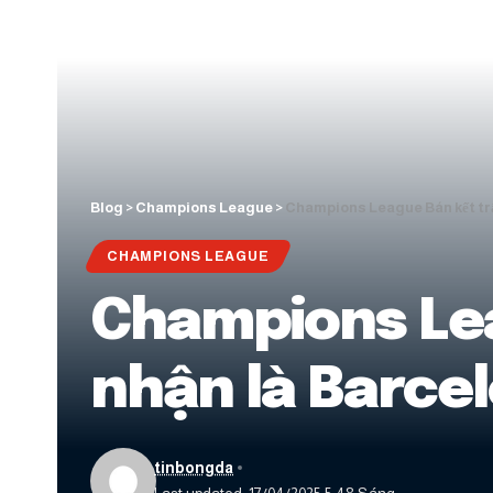
Blog
>
Champions League
>
Champions League Bán kết trậ
CHAMPIONS LEAGUE
Champions Lea
nhận là Barce
tinbongda