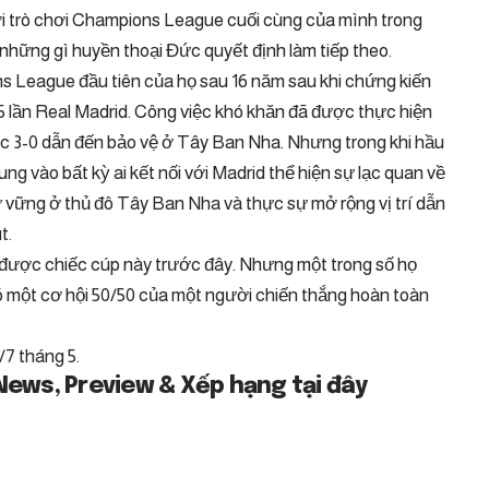
ơi trò chơi Champions League cuối cùng của mình trong
 những gì huyền thoại Đức quyết định làm tiếp theo.
 League đầu tiên của họ sau 16 năm sau khi chứng kiến ​​
 lần Real Madrid. Công việc khó khăn đã được thực hiện
ốc 3-0 dẫn đến bảo vệ ở Tây Ban Nha. Nhưng trong khi hầu
ung vào bất kỳ ai kết nối với Madrid thể hiện sự lạc quan về
iữ vững ở thủ đô Tây Ban Nha và thực sự mở rộng vị trí dẫn
t.
được chiếc cúp này trước đây. Nhưng một trong số họ
ó một cơ hội 50/50 của một người chiến thắng hoàn toàn
/7 tháng 5.
ws, Preview & Xếp hạng tại đây