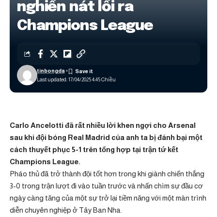
nghiền nát lối ra
Champions League
tinbongda
Last updated: 17/04/2025 4:45 Chiều
Carlo Ancelotti đã rất nhiều lời khen ngợi cho Arsenal
sau khi đội bóng Real Madrid của anh ta bị đánh bại một
cách thuyết phục 5-1 trên tổng hợp tại trận tứ kết
Champions League.
Pháo thủ đã trở thành đội tốt hơn trong khi giành chiến thắng
3-0 trong trận lượt đi vào tuần trước và nhấn chìm sự đầu cơ
ngày càng tăng của một sự trở lại tiềm năng với một màn trình
diễn chuyên nghiệp ở Tây Ban Nha.