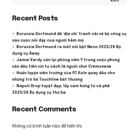
kiếm
Recent Posts
Borussia Dortmund để ‘địa chỉ’ tranh cãi về bộ công cụ
sau cuộc nổi dậy của người hâm mộ
Borussia Dortmund ra mắt nổi bật Neon 2025/26 Bộ
dụng cụ Away
Jamie Vardy cắn lại phóng viên Ý trong cuộc phỏng
vấn đầu tiên với tư cách là người chơi Cremonese
Huấn luyện viên trưởng của FC Koln quay đầu cho
những trò hề Touchline bất thường
Napoli Drop tuyệt đẹp, lấy cảm hứng từ cà phê
2025/26 Bộ dụng cụ thứ ba
Recent Comments
Không có bình luận nào để hiển thị.