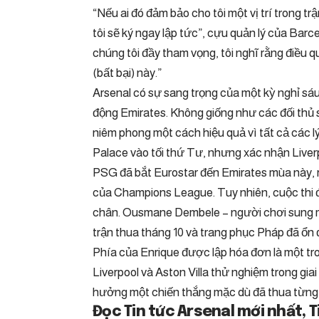
“Nếu ai đó đảm bảo cho tôi một vị trí trong 
tôi sẽ ký ngay lập tức”, cựu quản lý của Barc
chúng tôi đầy tham vọng, tôi nghĩ rằng điều q
(bất bại) này.”
Arsenal có sự sang trọng của một kỳ nghỉ s
động Emirates. Không giống như các đối thủ 
niêm phong một cách hiệu quả vì tất cả các lý
Palace vào tối thứ Tư, nhưng xác nhận Liverp
PSG đã bắt Eurostar đến Emirates mùa này, rơ
của Champions League. Tuy nhiên, cuộc thi đ
chân. Ousmane Dembele – người chơi sung m
trận thua tháng 10 và trang phục Pháp đã ổn 
Phía của Enrique được lập hóa đơn là một t
Liverpool và Aston Villa thử nghiệm trong giai 
hưởng một chiến thắng mặc dù đã thua từng 
Đọc Tin tức Arsenal mới nhất, 