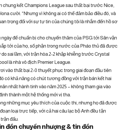
trận chung kết Champions League sau thất bại trước Nice,
elona cười. “Nhưng vì không ai có thể đảm bảo điều đó, và
uan trọng đối với sự tự tin của chúng tôi là nhắm đến hồ sơ
áu ngày để chuẩn bị cho chuyến thăm của PSG tới Sân vận
sắp tới của họ, số phận trong nước của Pháo thủ đã được
 do sai lầm, với trận hòa 2-2 khập khiễng trước Crystal
ool là nhà vô địch Premier League.
i vào thất bại 2-0 thuyết phục trong giai đoạn đầu tiên
ó có khả năng có chút tương đồng với trận bán kết hai
ãn nhất hành tinh vào năm 2025 – không tham gia vào
định thành một hệ thống mới vị tha.
rong những mục yêu thích của cuộc thi, nhưng họ đã được
đoạn loại trực tiếp, với cả hai câu lạc bộ Anh đều tận
trận đấu.
Tin đồn chuyển nhượng & tin đồn