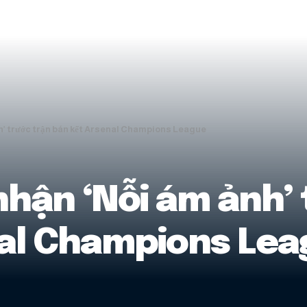
h’ trước trận bán kết Arsenal Champions League
nhận ‘Nỗi ám ảnh’ 
al Champions Lea