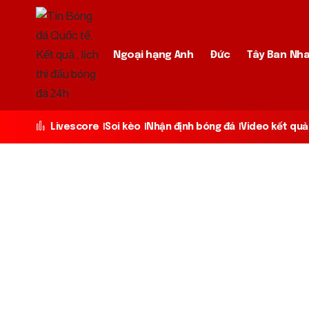
Ngoại hạng Anh
Đức
Tây Ban Nh
Livescore
Soi kèo
Nhận định bóng đá
Video kết quả