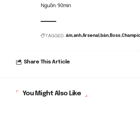
Nguồn: 90min
TAGGED:
ám
anh
Arsenal
bàn
Boss
Champi
Share This Article
You Might Also Like