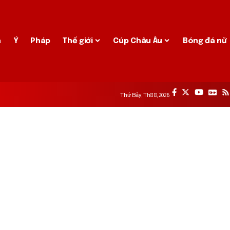
a
Ý
Pháp
Thế giới
Cúp Châu Âu
Bóng đá nữ
Thứ Bảy, Th8 8, 2026