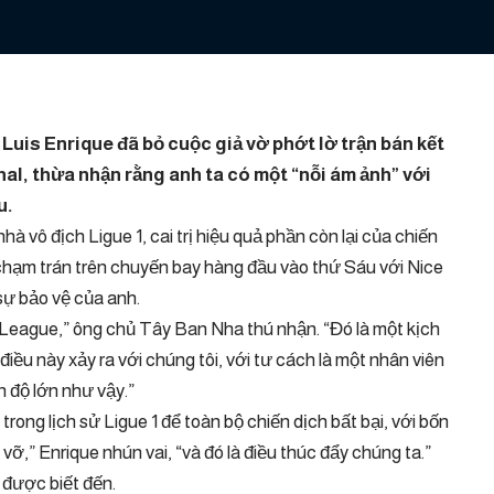
Luis Enrique đã bỏ cuộc giả vờ phớt lờ trận bán kết
l, thừa nhận rằng anh ta có một “nỗi ám ảnh” với
u.
 vô địch Ligue 1, cai trị hiệu quả phần còn lại của chiến
chạm trán trên chuyến bay hàng đầu vào thứ Sáu với Nice
 sự bảo vệ của anh.
League,” ông chủ Tây Ban Nha thú nhận. “Đó là một kịch
 điều này xảy ra với chúng tôi, với tư cách là một nhân viên
n độ lớn như vậy.”
rong lịch sử Ligue 1 để toàn bộ chiến dịch bất bại, với bốn
vỡ,” Enrique nhún vai, “và đó là điều thúc đẩy chúng ta.”
 được biết đến.