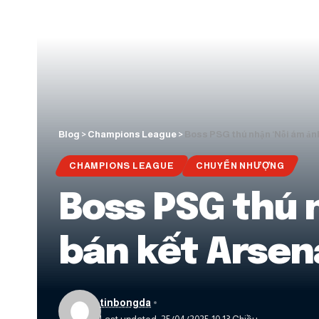
Blog
>
Champions League
>
Boss PSG thú nhận ‘Nỗi ám ản
CHAMPIONS LEAGUE
CHUYỂN NHƯỢNG
Boss PSG thú 
bán kết Arsen
tinbongda