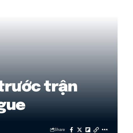
trước trận
gue
Share