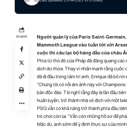
Last updated: 25/04/2025 10:13 Chiều
Người quản lý của Paris Saint-Germain, 
SHARE
Mammoth League vào tuần tới với Arsena
cuộc thi câu lạc bộ hàng đầu của châu Â
Phía từ thủ đô của Pháp đã đăng quang các nhà
dịch dư thừa. Thay vì nhấn mạnh rằng cuộc 
đã đi đầu trong tâm trí anh, Enrique đã bỏ rơi
“Chúng tôi có nỗi ám ảnh này với Champions 
bản độc đáo. Tôi nghĩ rằng đây là lần đầu tiên
huấn luyện, trở thành nhà vô địch với một biê
PSG vẫn có khả năng trở thành phía đầu tiên t
trò chơi còn lại. “Vẫn còn những hồ sơ để phá 
Mặc dù, anh sớm để ý định thực sự của mình