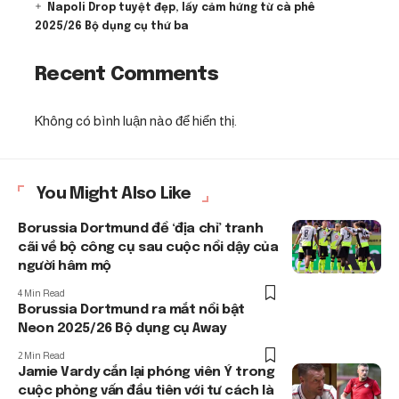
Napoli Drop tuyệt đẹp, lấy cảm hứng từ cà phê
2025/26 Bộ dụng cụ thứ ba
Recent Comments
Không có bình luận nào để hiển thị.
You Might Also Like
Borussia Dortmund để ‘địa chỉ’ tranh
cãi về bộ công cụ sau cuộc nổi dậy của
người hâm mộ
4 Min Read
Borussia Dortmund ra mắt nổi bật
Neon 2025/26 Bộ dụng cụ Away
2 Min Read
Jamie Vardy cắn lại phóng viên Ý trong
cuộc phỏng vấn đầu tiên với tư cách là