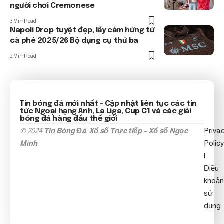
người chơi Cremonese
3 Min Read
Napoli Drop tuyệt đẹp, lấy cảm hứng từ
cà phê 2025/26 Bộ dụng cụ thứ ba
2 Min Read
Tin bóng đá mới nhất
- Cập nhật liên tục các tin
tức
Ngoại hạng Anh
, La Liga, Cup C1 và các giải
bóng đá hàng đầu thế giới
© 2024
Tin Bóng Đá
.
Xổ số Trực tiếp
–
Xổ số Ngọc
Priva
Minh
.
Policy
|
Điều
khoản
sử
dụng