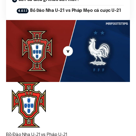
Bồ Đào Nha U-21 vs Pháp Mẹo cá cược U-21
Bồ Đào Nha U-21 vs Pháp U-21