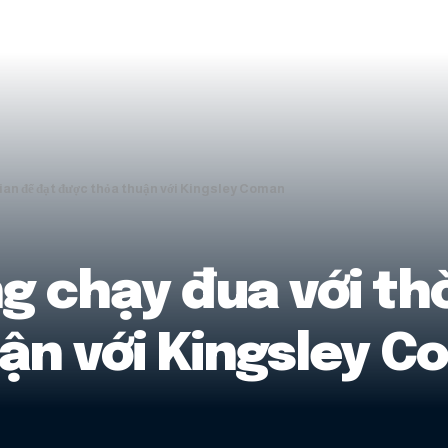
ian để đạt được thỏa thuận với Kingsley Coman
 chạy đua với thờ
ận với Kingsley 