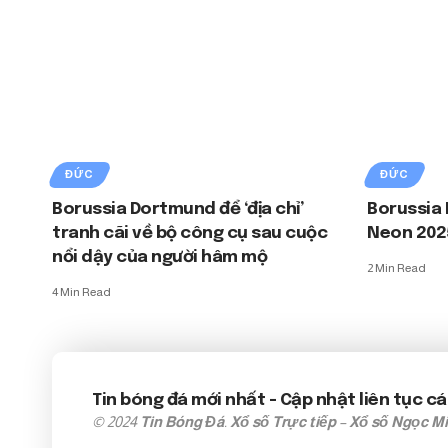
ĐỨC
ĐỨC
Borussia Dortmund để ‘địa chỉ’
Borussia 
tranh cãi về bộ công cụ sau cuộc
Neon 202
nổi dậy của người hâm mộ
2 Min Read
4 Min Read
Tin bóng đá mới nhất
- Cập nhật liên tục cá
© 2024
Tin Bóng Đá
.
Xổ số Trực tiếp
–
Xổ số Ngọc M