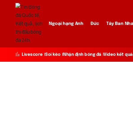
Ngoại hạng Anh
Đức
Tây Ban Nh
Livescore
Soi kèo
Nhận định bóng đá
Video kết quả