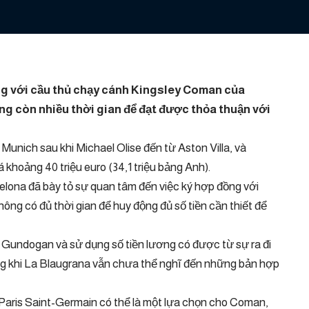
ng với cầu thủ chạy cánh Kingsley Coman của
g còn nhiều thời gian để đạt được thỏa thuận với
unich sau khi Michael Olise đến từ Aston Villa, và
 khoảng 40 triệu euro (34,1 triệu bảng Anh).
lona đã bày tỏ sự quan tâm đến việc ký hợp đồng với
ng có đủ thời gian để huy động đủ số tiền cần thiết để
y Gundogan và sử dụng số tiền lương có được từ sự ra đi
ng khi La Blaugrana vẫn chưa thể nghĩ đến những bản hợp
ấu Paris Saint-Germain có thể là một lựa chọn cho Coman,