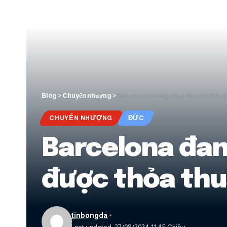
Blog
>
Chuyển nhượng
>
Barcelona đang chạy đua với thời g
CHUYỂN NHƯỢNG
ĐỨC
Barcelona đang
được thỏa thu
tinbongda