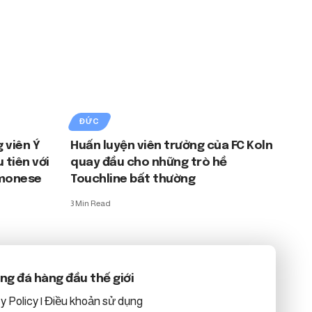
ĐỨC
 viên Ý
Huấn luyện viên trưởng của FC Koln
 tiên với
quay đầu cho những trò hề
emonese
Touchline bất thường
3 Min Read
bóng đá hàng đầu thế giới
y Policy
|
Điều khoản sử dụng