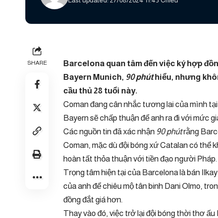
Last updated: 27/08/2024 11:45 Chiều
Barcelona quan tâm đến việc ký hợp đồ
SHARE
Bayern Munich,
90 phút
hiểu, nhưng khôn
cầu thủ 28 tuổi này.
Coman đang cân nhắc tương lai của mình tại M
Bayern sẽ chấp thuận để anh ra đi với mức giá
Các nguồn tin đã xác nhận
90 phút
rằng Barce
Coman, mặc dù đội bóng xứ Catalan có thể khô
hoàn tất thỏa thuận với tiền đạo người Pháp.
Trọng tâm hiện tại của Barcelona là bán Ilka
của anh để chiêu mộ tân binh Dani Olmo, tro
đồng đắt giá hơn.
Thay vào đó, việc trở lại đội bóng thời thơ 