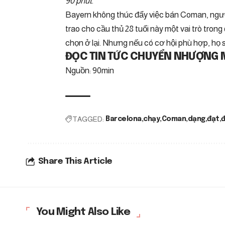
90 phút
.
Bayern không thúc đẩy việc bán Coman, ngườ
trao cho cầu thủ 28 tuổi này một vai trò tron
chọn ở lại. Nhưng nếu có cơ hội phù hợp, họ 
ĐỌC TIN TỨC CHUYỂN NHƯỢNG MỚ
Nguồn: 90min
TAGGED:
Barcelona
chạy
Coman
dạng
đạt
Share This Article
You Might Also Like