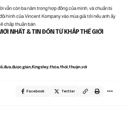
i vẫn còn ba năm trong hợp đồng của mình, và chuẩn bị
g đội hình của Vincent Kompany vào mùa giải tới nếu anh ấy
sẽ chấp thuận bán.
I NHẤT & TIN ĐỒN TỪ KHẮP THẾ GIỚI
để
đưa
được
gian
Kingsley
thỏa
thời
thuận
với
Facebook
Twitter