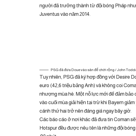
người đã trưởng thành từ đội bóng Pháp nhưn
Juventus vào năm 2014.
PSG đã đưa Doue vào sân để chơi rộng / John Todd
Tuy nhiên, PSG đã ký hợp đồng với Desire Dou
euro (42,6 triệu bảng Anh) và không coi Coma
nhượng mùa hè. Một nỗ lực mới để đảm bảo c
vào cuối mùa giải hiện tại trừ khi Bayern giả
cánh thứ hai trở nên đáng giá ngay bây giờ.
Các báo cáo ở nơi khác đã đưa tin Coman sẽ
Hotspur đều được nêu tên là những đội bóng t