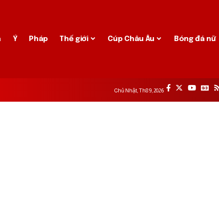
a
Ý
Pháp
Thế giới
Cúp Châu Âu
Bóng đá nữ
Chủ Nhật, Th8 9, 2026