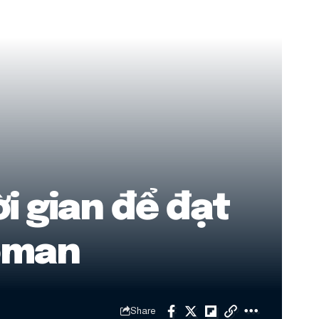
i gian để đạt
Coman
Share