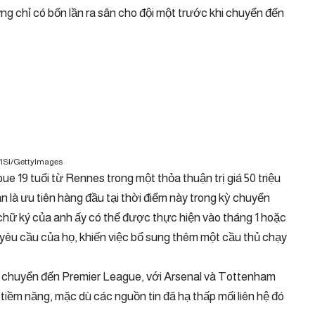
g chỉ có bốn lần ra sân cho đội một trước khi chuyển đến
/ISI/GettyImages
e 19 tuổi từ Rennes trong một thỏa thuận trị giá 50 triệu
n là ưu tiên hàng đầu tại thời điểm này trong kỳ chuyển
hữ ký của anh ấy có thể được thực hiện vào tháng 1 hoặc
m yêu cầu của họ, khiến việc bổ sung thêm một cầu thủ chạy
 chuyển đến Premier League, với Arsenal và Tottenham
iềm năng, mặc dù các nguồn tin đã hạ thấp mối liên hệ đó