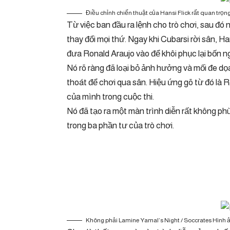
Điều chỉnh chiến thuật của Hansi Flick rất quan trọn
Từ việc ban đầu ra lệnh cho trò chơi, sau đó 
thay đổi mọi thứ. Ngay khi Cubarsi rời sân, 
đưa Ronald Araujo vào để khôi phục lại bốn n
Nó rõ ràng đã loại bỏ ảnh hưởng và mối đe dọ
thoát để chơi qua sân. Hiệu ứng gõ từ đó là 
của mình trong cuộc thi.
Nó đã tạo ra một màn trình diễn rất không ph
trong ba phần tư của trò chơi.
Không phải Lamine Yamal’s Night / Soccrates Hình 