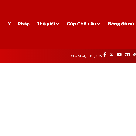
a
Ý
Pháp
Thế giới
Cúp Châu Âu
Bóng đá nữ
Chủ Nhật, Th8 9, 2026