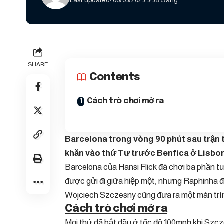
Last updated: 06/03/2025 5:58 Sáng
SHARE
Contents
Cách trò chơi mở ra
Barcelona trong vòng 90 phút sau trận 
khăn vào thứ Tư trước Benfica ở Lisbo
Barcelona của Hansi Flick đã chơi ba phần tư
được gửi đi giữa hiệp một, nhưng Raphinha đ
Wojciech Szczesny cũng đưa ra một màn trình
Cách trò chơi mở ra
Mọi thứ đã bắt đầu ở tốc độ 100mph khi Szcz