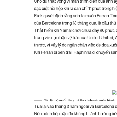
Cho dù thất vọng vì màn trình diễn của anh ấy
đặc biệt hồi hộp khi ra sân chỉ 11 phút trong hi
Flick quyết định rằng anh ta muốn Ferran Tor
của Barcelona trong 18 tháng qua, là cầu thủ 
Thật hiếm khi Yamal chơi chưa đầy 90 phút, c
trùng với cựu hậu vệ trái của United United,
trước, vì vậy lý do ngăn chặn việc đe dọa xuố
Khi Ferran đi bên trái, Raphinha di chuyển s
Câu lạc bộ muốn thay thế Raphinha vào mùa hè năm 
Tua lại vào tháng 8 năm ngoái và Barcelona đ
Nếu cách tiếp cận đó không bị ảnh hưởng bởi 