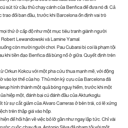
cú sút từ cầu thủ chạy cánh của Benfica để đưa nó đi. Cả
 trao đổi ban đầu, trước khi Barcelona ổn định vai trò
 mọi thứ ở cấp độ như một mục tiêu tranh giành người
o, Robert Lewandowski và Lamine Yamal.
uống còn mười người chơi. Pau Cubarsi bị coi là phạm tội
sau khi tiền đạo Benfica đã bùng nổ ở giữa. Quyết định trên
từ Orkun Kokcu với một pha cứu thua mạnh mẽ, với động
hờ vào lợi thế của họ. Thủ môn kỳ cựu của Barcelona đã
derup hình thành một quả bóng nguy hiểm, trước khi một
của hiệp một, đánh bại cú đánh đầu của Akturkoglu.
ốt từ sự cắt giảm của Alvaro Carreras ở bên trái, có lẽ xứng
lệch trên thập giá vào hộp.
iện để hối hận về việc bỏ lỡ gần như ngay lập tức. Chỉ vài
rước cuộc chạy đua. Antonio Silva đã phạm tội với một