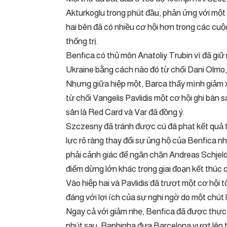
Akturkoglu trong phút đầu, phản ứng với một 
hai bên đã có nhiều cơ hội hơn trong các cuộc
thống trị.
Benfica có thủ môn Anatoliy Trubin vì đã giữ
Ukraine bằng cách nào đó từ chối Dani Olm
Nhưng giữa hiệp một, Barca thấy mình giảm x
từ chối Vangelis Pavlidis một cơ hội ghi bàn 
sân là Red Card và Var đã đồng ý.
Szczesny đã tránh được cú đá phạt kết quả 
lực rõ ràng thay đổi sự ủng hộ của Benfica n
phải cảnh giác để ngăn chặn Andreas Schjel
điểm dừng lớn khác trong giai đoạn kết thúc 
Vào hiệp hai và Pavlidis đã trượt một cơ hội t
đáng với lợi ích của sự nghi ngờ do một chút 
Ngay cả với giảm nhẹ, Benfica đã được thực h
phút sau, Raphinha đưa Barcelona vượt lên t