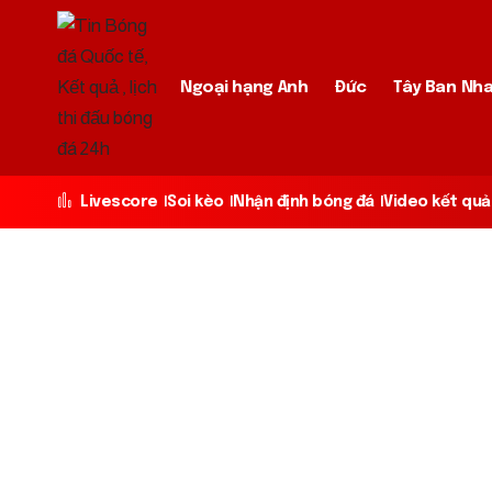
Ngoại hạng Anh
Đức
Tây Ban Nh
Livescore
Soi kèo
Nhận định bóng đá
Video kết quả