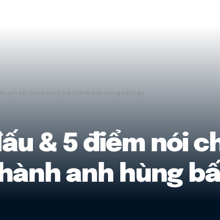
 chuyện khi Szczesny trở thành anh hùng bất ngờ
ấu & 5 điểm nói c
thành anh hùng bấ