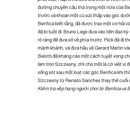
đường chuyền cẩu thả trong một nửa của Ben
trước và khoan một cú sút thấp vào góc dưới
Benfica biết rằng, đã được trao một cơ hội và
đã bị tuột đi. Bruno Lage đưa vào tiền đạo 
rõ ràng để đưa số về phía trước. Flick đã đi 
mảnh khảnh, và đưa hậu vệ Gerard Martin v
Belotti đã kháng cáo một cách tuyệt vọng cho
làm tròn Szczesny, chỉ cho một lá cờ việt vị 
sống sót sau một loạt các góc Benfica khi thờ
Szczesny từ Renato Sanches thay thế cuối cù
Kiểm tra xếp hạng người chơi từ Benfica vs 