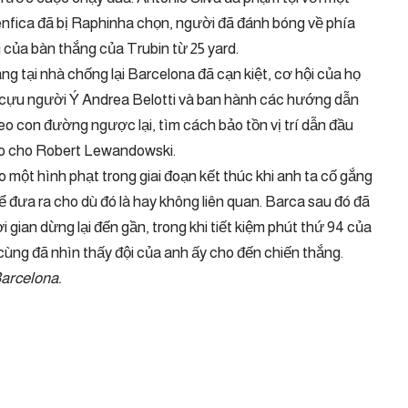
fica đã bị Raphinha chọn, người đã đánh bóng về phía
 của bàn thắng của Trubin từ 25 yard.
ng tại nhà chống lại Barcelona đã cạn kiệt, cơ hội của họ
kỳ cựu người Ý Andrea Belotti và ban hành các hướng dẫn
theo con đường ngược lại, tìm cách bảo tồn vị trí dẫn đầu
ào cho Robert Lewandowski.
 một hình phạt trong giai đoạn kết thúc khi anh ta cố gắng
để đưa ra cho dù đó là hay không liên quan. Barca sau đó đã
i gian dừng lại đến gần, trong khi tiết kiệm phút thứ 94 của
ng đã nhìn thấy đội của anh ấy cho đến chiến thắng.
Barcelona.