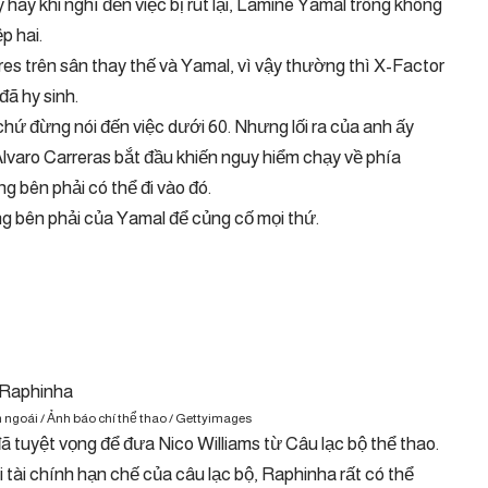
 hay khi nghĩ đến việc bị rút lại, Lamine Yamal trông không
ệp hai.
res trên sân thay thế và Yamal, vì vậy thường thì X-Factor
đã hy sinh.
hứ đừng nói đến việc dưới 60. Nhưng lối ra của anh ấy
 Alvaro Carreras bắt đầu khiến nguy hiểm chạy về phía
ng bên phải có thể đi vào đó.
ang bên phải của Yamal để củng cố mọi thứ.
ngoái / Ảnh báo chí thể thao / Gettyimages
ã tuyệt vọng để đưa Nico Williams từ Câu lạc bộ thể thao.
tài chính hạn chế của câu lạc bộ, Raphinha rất có thể