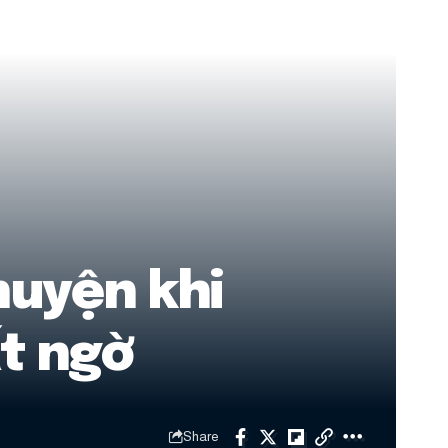
huyện khi
t ngờ
Share