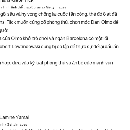
g / Hình ảnh thể thao Eurasia / Gettyimages
ngồi sâu và hy vọng chống lại cuộc tấn công, thẻ đỏ ồ ạt đã
Hansi Flick muốn củng cố phòng thủ, chọn móc Dani Olmo để
gười.
a của Olmo khỏi trò chơi và ngăn Barcelona có một lối
Robert Lewandowski cũng bị cô lập để thực sự để lại dấu ấn
ù hợp, dựa vào kỷ luật phòng thủ và ăn bỏ các mảnh vụn
ảnh / Gettyimages