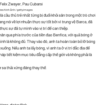
tes hình ảnh / gettyimages
à cầu thủ trẻ nhất từng bị đuổi khỏi sân trong một trò chơi
g nói về lợi nhuận thực sự tốt bởi vì trung vệ Barca, đã
thực sự đã tự mình vào vị trí để can thiệp.
chân qua phía trước của tiền đạo Benfica, với quả bóng ở
ình là không đủ. Thay vào đó, anh ta hoàn toàn bỏ lỡ bóng
xuống. Nếu anh ta lấy bóng, vì anh ta ở vị trí đắc địa để
háp tiết kiệm mục tiêu đẳng cấp thế giới và không phải là
ự sa thải xứng đáng thay thế.