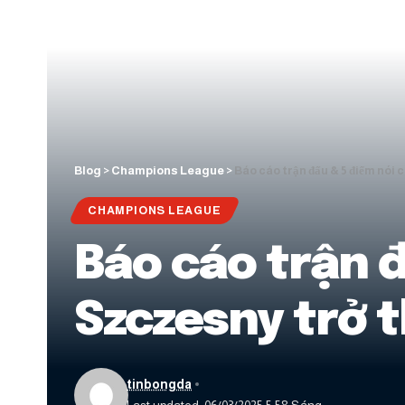
Blog
>
Champions League
>
Báo cáo trận đấu & 5 điểm nói
CHAMPIONS LEAGUE
Báo cáo trận đ
Szczesny trở 
tinbongda