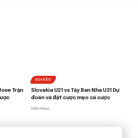
SOI KÈO
Jose Trận
Slovakia U21 vs Tây Ban Nha U21 Dự
cược
đoán và đặt cược mẹo cá cược
6 Min Read