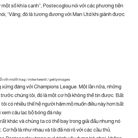
ở một số khía cạnh”, Postecoglou nói với các phương tiện
 nói, ‘Vâng, đó là tương đương với Man Utd khi giành được
ối với mười hag / mike hewitt / gettyimages
g xứng đáng với Champions League. Một lần nữa, những
trước chúng tôi, đó là một cơ hội không thể tin được. Bất
g tôi có nhiều thế hệ người hâm mộ muốn điều này hơn bất
i xem câu lạc bộ bóng đá này.
 rất khác và chúng ta có thể bay trong giải đấu nhưng nó
 Cơ hội là như nhau và tôi đã nói rõ với các cầu thủ.