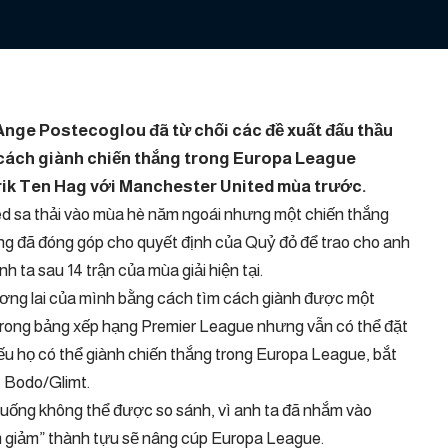
nge Postecoglou đã từ chối các đề xuất đấu thầu
 cách giành chiến thắng trong Europa League
rik Ten Hag với Manchester United mùa trước.
ted sa thải vào mùa hè năm ngoái nhưng một chiến thắng
ng đã đóng góp cho quyết định của Quỷ đỏ để trao cho anh
h ta sau 14 trận của mùa giải hiện tại.
ương lai của mình bằng cách tìm cách giành được một
6 trong bảng xếp hạng Premier League nhưng vẫn có thể đặt
ếu họ có thể giành chiến thắng trong Europa League, bắt
c Bodo/Glimt.
huống không thể được so sánh, vì anh ta đã nhắm vào
m giảm” thành tựu sẽ nâng cúp Europa League.