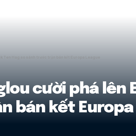
ik Ten Hag so sánh trước trận bán kết Europa League
ou cười phá lên E
ận bán kết Europa