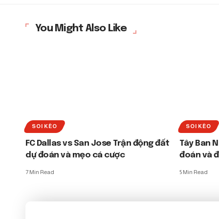
You Might Also Like
SOI KÈO
SOI KÈO
FC Dallas vs San Jose Trận động đất
Tây Ban N
dự đoán và mẹo cá cược
đoán và 
7 Min Read
5 Min Read