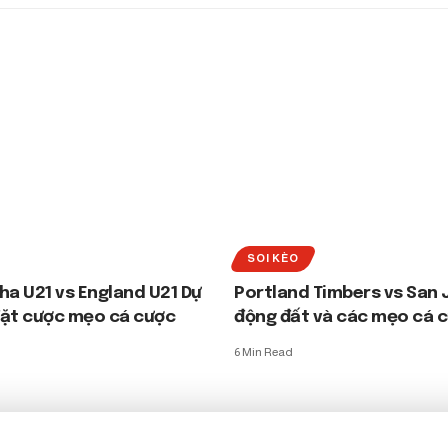
SOI KÈO
ha U21 vs England U21 Dự
Portland Timbers vs San 
đặt cược mẹo cá cược
động đất và các mẹo cá 
6 Min Read