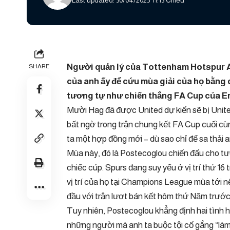
Last updated: 30/04/2025 11:13 Chiều
Người quản lý của Tottenham Hotspur A
SHARE
của anh ấy để cứu mùa giải của họ bằng
tương tự như chiến thắng FA Cup của E
Mười Hag đã được United dự kiến ​​sẽ bị Uni
bất ngờ trong trận chung kết FA Cup cuối cù
ta một hợp đồng mới – dù sao chỉ để sa thải an
Mùa này, đó là Postecoglou chiến đấu cho t
chiếc cúp. Spurs đang suy yếu ở vị trí thứ 1
vị trí của họ tại Champions League mùa tới n
đầu với trận lượt bán kết hôm thứ Năm trướ
Tuy nhiên, Postecoglou khẳng định hai tình 
những người mà anh ta buộc tội cố gắng “là