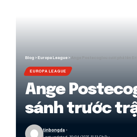
Blog
>
Europa League
>
Ange Postecoglou cười phá lên Er
EUROPA LEAGUE
Ange Postecogl
sánh trước tr
tinbongda