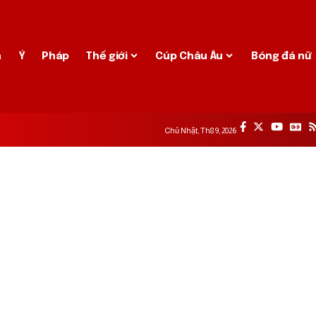
a
Ý
Pháp
Thế giới
Cúp Châu Âu
Bóng đá nữ
Chủ Nhật, Th8 9, 2026