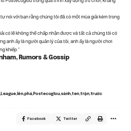
o Postecoglou trong quá trình xây dựng trò chơi, khăng
ẽ tự nói với bạn rằng chúng tôi đã có một mùa giải kém trong
iải có lẽ không thể chấp nhận được và tất cả chúng tôi có
ng anh ấy là người quản lý của tôi, anh ấy là người chơi
ng khiếp.”
enham, Rumors & Gossip
League
lên
phá
Postecoglou
sánh
ten
trận
trước
Facebook
Twitter