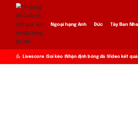
Ngoại hạng Anh
Đức
Tây Ban Nh
Livescore
Soi kèo
Nhận định bóng đá
Video kết quả