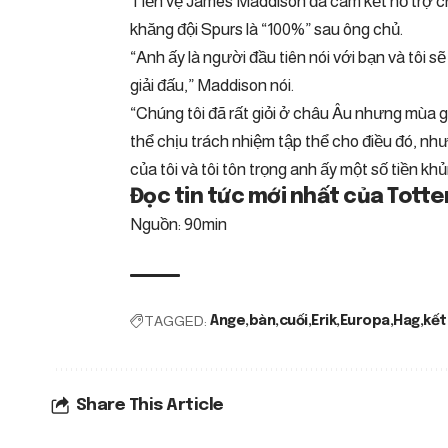
Tiền vệ James Maddison đã cam kết hỗ trợ ch
khăng đội Spurs là “100%” sau ông chủ.
“Anh ấy là người đầu tiên nói với bạn và tôi s
giải đấu,” Maddison nói.
“Chúng tôi đã rất giỏi ở châu Âu nhưng mùa g
thể chịu trách nhiệm tập thể cho điều đó, như
của tôi và tôi tôn trọng anh ấy một số tiền khủ
Đọc tin tức mới nhất của Tott
Nguồn: 90min
TAGGED:
Ange
bàn
cuối
Erik
Europa
Hag
kết
Share This Article