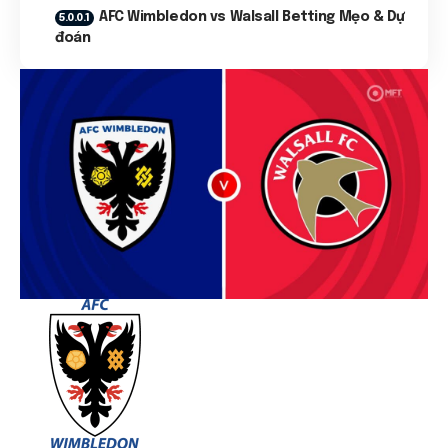
AFC Wimbledon vs Walsall Betting Mẹo & Dự
đoán