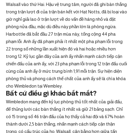
Walsall vào thứ Hai. Hậu vệ trung tâm, người đã ghi bàn thắng
trong trận lượt đi của trận bán kết với Hạt Notts, đã bị loại vào
giờ nghỉ giải lao ở trận lượt về do vấn đề háng nhỏ và đặt
phòng nửa đầu, mặc dù điều này phần lớn là phòng ngừa.
Harbottle đã bắt đầu 27 trận mùa này, tổng cộng 44 pha
phạm lỗi. Anh ấy đã phạm phải ít nhất một pha phạm lỗi trong
22 trong số những lần xuất hiện đó và hai hoặc nhiều hơn
trong 12. Kỷ lục gần đây của anh ấy nhấn mạnh cách tiếp cận
chiến đấu của anh ấy, với 23 pha phạm lỗi trong 12 trận đấu cuối
cùng của anh ấy ở mức trung bình 1,91 mỗi trận. Sự hiện diện
phòng thủ và phong cách thể chất của anh ấy sẽ là chìa khóa
cho Wimbledon tại Wembley.
Bất cứ điều gì khác bắt mắt?
Wimbledon mang đến kỷ lục phòng thủ tốt nhất của giải đấu,
để thủng lưới các bàn thắng ít nhất và giữ 21 bảng sạch. Chỉ
có 15 trong số 46 trận đấu của họ thấy cả hai đội và 67% hoàn
thành dưới 2,5 bàn thắng, nhấn mạnh cách tiếp cận thận
trọng, có cấu trúc của họ. Walsall, cân bằng hơn giữa tấn