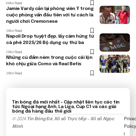
4 Min Read
Jamie Vardy cắn lại phóng viên Ý trong
cuộc phỏng vấn đầu tiên với tư cách là
người chơi Cremonese
3 Min Read
Napoli Drop tuyệt đẹp, lấy cảm hứng từ
cà phê 2025/26 Bộ dụng cụ thứ ba
2 Min Read
Những cú đấm ném trong cuộc cãi lộn
khó chịu giữa Como và Real Betis
3 Min Read
Tin bóng đá mới nhất
- Cập nhật liên tục các tin
tức
Ngoại hạng Anh
, La Liga, Cup C1 và các giải
bóng đá hàng đầu thế giới
© 2024
Tin Bóng Đá
.
Xổ số Trực tiếp
–
Xổ số Ngọc
Priva
Minh
.
Policy
|