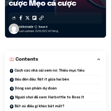
cược Mẹo cá cược
tinbongda
Last updated: 25/05/2025 3:47 Sáng
Contents
Cách các nhà cái xem nó: Thiếu mục tiêu
Đầu đến đầu: Rất ít giữa hai bên
Dòng sản phẩm dự đoán
Người chơi để xem: Harbottle to Boss It
Bất cứ điều gì khác bắt mắt?