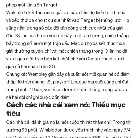
phép một lần trên Target.
Walsall đã kết thúc mùa giải với các điểm dự kiến ​​tốt thứ hai
và xếp thứ ba cho ít cú sút nhất vào Target bị thủng lưới. Họ
cũng nằm trong số các đội tấn công tích cực nhất của giải
đấu. Kỷ lục của họ so với top bảy là rất ấn tượng, chiến thắng
bảy trong số mười một trận đấu. Mặc dù họ đã kết thúc mùa
giải thường xuyên, chỉ với một chiến thắng trong 13 lần, họ đã
vượt qua một trận bán kết chặt chẽ với Chesterfield, vượt
qua cả hai chân trên XG.
Chung kết Wembley gần đây đề xuất một mối quan hệ có điểm
thấp. 10 trận chung kết play-off League hai cuối cùng chỉ đạt
trung bình 2,1 bàn, với tỷ số dưới 2,5 bàn thắng trong sáu và
cả hai đội chỉ ghi được bốn điểm.
Cách các nhà cái xem nó: Thiếu mục
tiêu
Các nhà cái đánh giá nó là một cuộc thi rất thậm chí. Trong thị
trường 90 phút, Wimbledon được yêu thích nhẹ vào ngày 7/4,
với Walsall chỉ sau 2/1. Vẽ có giá vào ngày 21/10, làm nổi bật kỳ