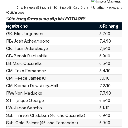
Enzo Maresca đã thực hiện bốn thay đổi nửa thời gian / Jonathan Nackstrand
/ Gettyimages
*Xếp hạng được cung cấp bởi FOTMOB*
Người chơi
Xếp hạng
GK: Filip Jorgensen
8.2/10
RB: Josh Acheampong
7.4/10
CB: Tosin Adarabioyo
7,5/10
CB: Benoit Badiashile
6,9/10
LB: Marc Cucurella
6,6/10
CM: Enzo Fernandez
8.4/10
CM: Reece James (C)
7.1/10
CM: Kiernan Dewsbury-Hall
7.2/10
RW: Noni Madueke
7,7/10
ST: Tyrique George
6,6/10
LW: Jadon Sancho
8.1/10
Sub: Trevoh Chalobah (46 ‘cho Cucurella)
6,9/10
Sub: Cole Palmer (46 ‘cho Fernandez)
6,9/10