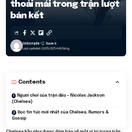
thoải mái trong trận lượt
bán kết
tinbongda
Last updated: 02/05/2025 4:46 Sáng
Contents
Người chơi của trận đấu – Nicolas Jackson
(Chelsea)
Đọc tin tức mới nhất của Chelsea, Rumors &
Gossip
Chelsea hầu như được đảm bảo về một vị trí trong trận