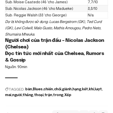
Sub: Moise Caatedo (46 ‘cho James)
7,7/10
Sub: Nicolas Jackson (46 ‘cho Madueke)
8,8/10
Sub: Reggie Walsh (88 ‘cho George)
N/a
Dự bị không được sử dụng: Lucas Bergstrom (GK), Ted Curd
(GK), Levi Colwill, Malo Gusto, Mathis Amougou, Pedro Neto,
Shumaira Mheuka.
Người chơi của trận đấu – Nicolas Jackson
(Chelsea)
Đọc tin tức mới nhất của Chelsea, Rumors
& Gossip
Nguồn: 90min
TAGGED:
bàn
Blues
chiến
chối
giành
hạng
kết
khi
lượt
mai
người
thắng
thoại
trận
trong
Xếp