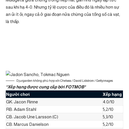
sau khi hạ 4-0. Nhưng tỷ lệ cược của điều đó là nhiều hơn sự
an ủi ít ỏi, ngay cả ở giai đoạn nửa chừng của tổng số cà vạt,
là thấp.
Djurgarden không phù hợp với Chelsea / David Lidstrom / Gettyimages
*Xếp hạng được cung cấp bởi FOTMOB*
Người chơi
Xếp hạng
GK: Jacon Rinne
4.0/10
RB: Adam Stahl
5,2/10
CB: Jacob Une Larsson (C)
5,3/10
CB: Marcus Danielson
5,2/10