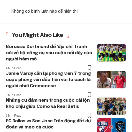
Không có bình luận nào để hiển thị.
You Might Also Like
Borussia Dortmund để ‘địa chỉ’ tranh
cãi về bộ công cụ sau cuộc nổi dậy của
người hâm mộ
4 Min Read
Jamie Vardy cắn lại phóng viên Ý trong
cuộc phỏng vấn đầu tiên với tư cách là
người chơi Cremonese
3 Min Read
Những cú đấm ném trong cuộc cãi lộn
khó chịu giữa Como và Real Betis
3 Min Read
FC Dallas vs San Jose Trận động đất dự
đoán và mẹo cá cược