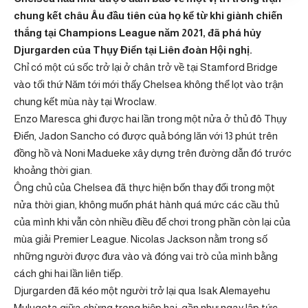
chung kết châu Âu đầu tiên của họ kể từ khi giành chiến
thắng tại Champions League năm 2021, đã phá hủy
Djurgarden của Thụy Điển tại Liên đoàn Hội nghị.
Chỉ có một cú sốc trở lại ở chân trở về tại Stamford Bridge
vào tối thứ Năm tới mới thấy Chelsea không thể lọt vào trận
chung kết mùa này tại Wroclaw.
Enzo Maresca ghi được hai lần trong một nửa ở thủ đô Thụy
Điển, Jadon Sancho có được quả bóng lăn với 13 phút trên
đồng hồ và Noni Madueke xây dựng trên đường dẫn đó trước
khoảng thời gian.
Ông chủ của Chelsea đã thực hiện bốn thay đổi trong một
nửa thời gian, không muốn phát hành quá mức các cầu thủ
của mình khi vẫn còn nhiều điều để chơi trong phần còn lại của
mùa giải Premier League. Nicolas Jackson nằm trong số
những người được đưa vào và đóng vai trò của mình bằng
cách ghi hai lần liên tiếp.
Djurgarden đã kéo một người trở lại qua Isak Alemayehu
Mulugeta giữa chừng trong hiệp hai, gần như ngay lập tức