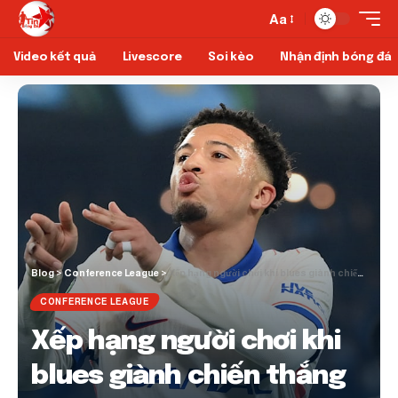
Aa
Video kết quả
Livescore
Soi kèo
Nhận định bóng đá
Blog
>
Conference League
>
Xếp hạng người chơi khi blues giành chiến thắng thoải mái trong trận lượt bán kết
CONFERENCE LEAGUE
Xếp hạng người chơi khi
blues giành chiến thắng