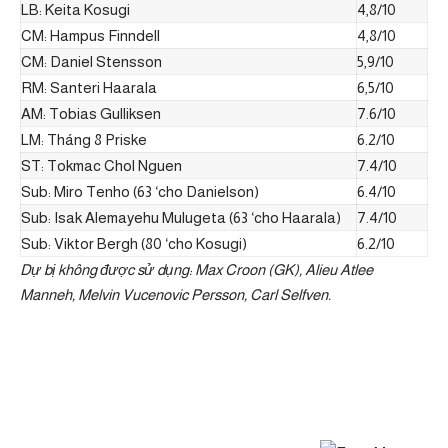
LB: Keita Kosugi
4,8/10
CM: Hampus Finndell
4,8/10
CM: Daniel Stensson
5,9/10
RM: Santeri Haarala
6,5/10
AM: Tobias Gulliksen
7.6/10
LM: Tháng 8 Priske
6.2/10
ST: Tokmac Chol Nguen
7.4/10
Sub: Miro Tenho (63 ‘cho Danielson)
6.4/10
Sub: Isak Alemayehu Mulugeta (63 ‘cho Haarala)
7.4/10
Sub: Viktor Bergh (80 ‘cho Kosugi)
6.2/10
Dự bị không được sử dụng: Max Croon (GK), Alieu Atlee
Manneh, Melvin Vucenovic Persson, Carl Selfven.