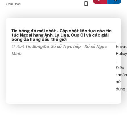
7 Min Read
Tin bóng đá mới nhất
- Cập nhật liên tục các tin
tức
Ngoại hạng Anh
, La Liga, Cup C1 và các giải
bóng đá hàng đầu thế giới
© 2024
Tin Bóng Đá
.
Xổ số Trực tiếp
–
Xổ số Ngọc
Priva
Minh
.
Policy
|
Điều
khoản
sử
dụng