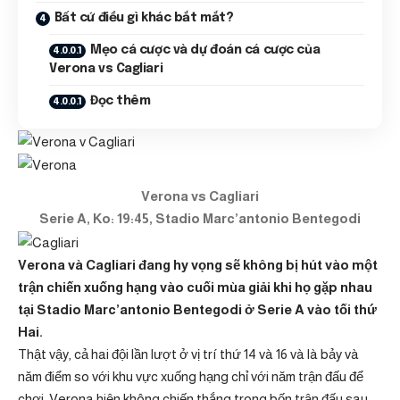
Bất cứ điều gì khác bắt mắt?
Mẹo cá cược và dự đoán cá cược của
Verona vs Cagliari
Đọc thêm
Verona vs Cagliari
Serie A, Ko: 19:45, Stadio Marc’antonio Bentegodi
Verona và Cagliari đang hy vọng sẽ không bị hút vào một
trận chiến xuống hạng vào cuối mùa giải khi họ gặp nhau
tại Stadio Marc’antonio Bentegodi ở Serie A vào tối thứ
Hai.
Thật vậy, cả hai đội lần lượt ở vị trí thứ 14 và 16 và là bảy và
năm điểm so với khu vực xuống hạng chỉ với năm trận đấu để
chơi. Verona hiện không chiến thắng trong bốn trận đấu sau