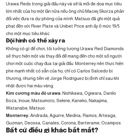
Urawa Reds trong giải đấu này và sẽ là mối đe dọa mục tiêu
lớn nhất của họ một lần nữa nếu ông chủ Maciej Skorza phản
đối việc đưa ra dự phòng của mình. Matsuo đã ghi một quả
phạt đền với River Plate và Unibet Price anh ấy ở mức 19/5
cho một mục tiêu khác.
Đội hình có thể xảy ra
Không có gì để chơi, tôi tưởng tượng Urawa Red Diamonds
sẽ thực hiện một vài thay đổi để mang đến cho một số người
chơi một cuộc chạy đua tại giải đấu. Monterrey nên thực hiện
phe mạnh nhất có sẵn của họ, chỉ có Carlos Salcedo bị
thương, nhưng tiền vệ Jorge Rodriguez bị đình chỉ sau khi
nhặt được hai màu vàng.
Kim cương màu đỏ urawa:
Nishikawa, Ogiwara, Danilo
Boza, Inoue, Matsumoto, Sekine, Kaneko, Nakajima,
Watanabe, Matsuo.
Monterrey:
Andrada, Aguirre, Medina, Ramos, Arteaga,
Guzman, Deossa, Canales, Corona, Berterame, Ocampos.
Bất cứ điều gì khác bắt mắt?