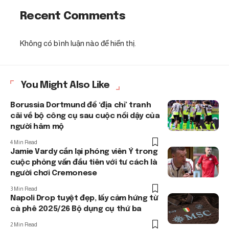
Recent Comments
Không có bình luận nào để hiển thị.
You Might Also Like
Borussia Dortmund để ‘địa chỉ’ tranh
cãi về bộ công cụ sau cuộc nổi dậy của
người hâm mộ
4 Min Read
Jamie Vardy cắn lại phóng viên Ý trong
cuộc phỏng vấn đầu tiên với tư cách là
người chơi Cremonese
3 Min Read
Napoli Drop tuyệt đẹp, lấy cảm hứng từ
cà phê 2025/26 Bộ dụng cụ thứ ba
2 Min Read