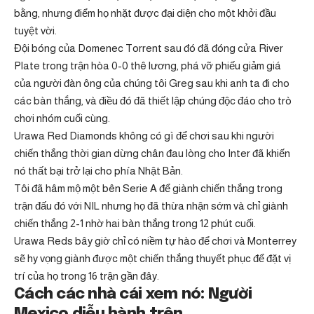
bằng, nhưng điểm họ nhặt được đại diện cho một khởi đầu
tuyệt vời.
Đội bóng của Domenec Torrent sau đó đã đóng cửa River
Plate trong trận hòa 0-0 thê lương, phá vỡ phiếu giảm giá
của người đàn ông của chúng tôi Greg sau khi anh ta đi cho
các bàn thắng, và điều đó đã thiết lập chúng độc đáo cho trò
chơi nhóm cuối cùng.
Urawa Red Diamonds không có gì để chơi sau khi người
chiến thắng thời gian dừng chân đau lòng cho Inter đã khiến
nó thất bại trở lại cho phía Nhật Bản.
Tôi đã hâm mộ một bên Serie A để giành chiến thắng trong
trận đấu đó với NIL nhưng họ đã thừa nhận sớm và chỉ giành
chiến thắng 2-1 nhờ hai bàn thắng trong 12 phút cuối.
Urawa Reds bây giờ chỉ có niềm tự hào để chơi và Monterrey
sẽ hy vọng giành được một chiến thắng thuyết phục để đặt vị
trí của họ trong 16 trận gần đây.
Cách các nhà cái xem nó: Người
Mexico diễu hành trên