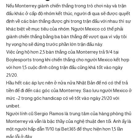
Nếu Monterrey giành chiến thắng trong trò chơi này và trận
đấu khác ở cấp độ nhóm kết thúc, người đi qua sẽ được quyết
định về các bàn thắng được ghi trong trận đấu với nhau thì sự
khác biệt về mục tiêu của nhóm. Người Mexico có thể phải
giành chiến thắng bằng ba bàn thắng để vượt qua vì vậy tôi
hy vọng họ sẽ đứng trước phần lớn trận đấu này.
Việc ủng hộ hơn 2,5 bàn thắng của Monterrey trả 9/4 tại
Boylesports trong khi chiến thắng cho người Mexico kết hợp
với hơn 1,5 cuộc đình công trận đấu cũng khá tốt vào ngày
21/20.
Hầu hết các áp lực nên ở nửa nửa Nhật Bản để nó có thể trả
tiền để đi đến các góc của Monterrey. Sao lưu người Mexico ở
mức -2 trong góc handicap có vẻ tốt vào ngày 21/20 với
unibet.
Người lính cũ Sergio Ramos là trung tâm của hàng phòng thủ
Monterrey và vẫn là bậc thầy của nghệ thuật đen tối. Anh ấy là
một người hấp dẫn 11/10 tại Bet365 để thực hiện hơn 1,5 lần
mắc lỗi ở đây.