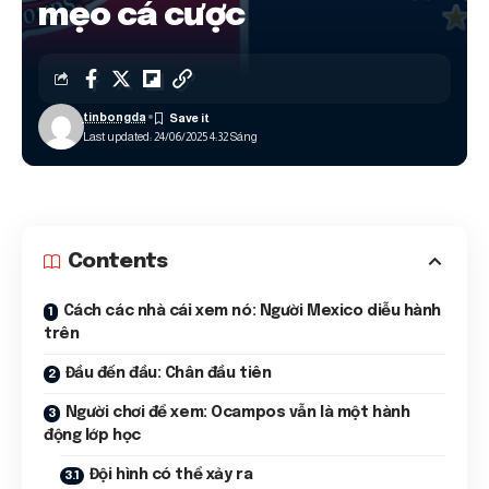
mẹo cá cược
tinbongda
Last updated: 24/06/2025 4:32 Sáng
Contents
Cách các nhà cái xem nó: Người Mexico diễu hành
trên
Đầu đến đầu: Chân đầu tiên
Người chơi để xem: Ocampos vẫn là một hành
động lớp học
Đội hình có thể xảy ra