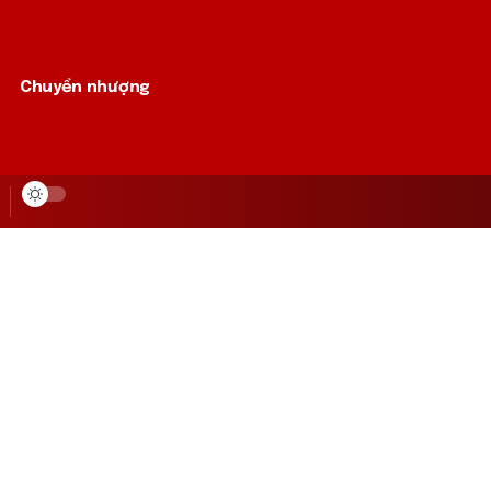
Chuyển nhượng