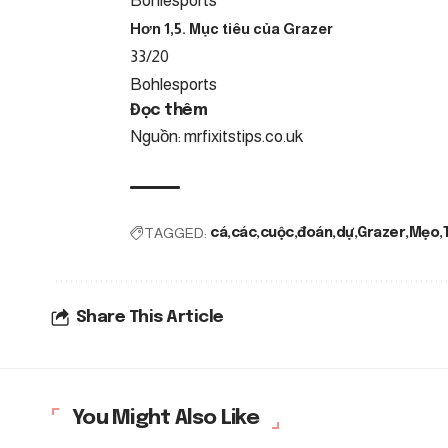
Bohlesports
Hơn 1,5. Mục tiêu của Grazer
33/20
Bohlesports
Đọc thêm
Nguồn: mrfixitstips.co.uk
TAGGED:
cá
các
cuộc
đoán
dự
Grazer
Mẹo
Share This Article
You Might Also Like