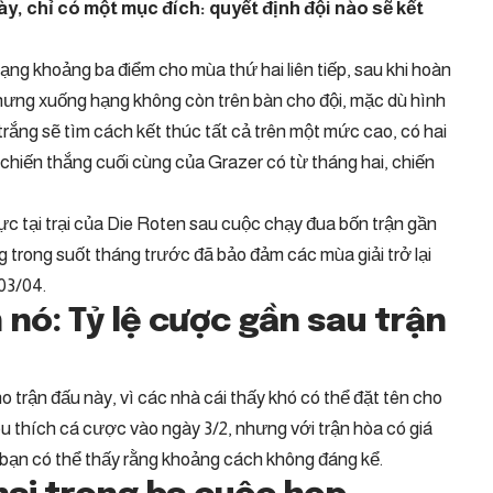
y, chỉ có một mục đích: quyết định đội nào sẽ kết
ạng khoảng ba điểm cho mùa thứ hai liên tiếp, sau khi hoàn
hưng xuống hạng không còn trên bàn cho đội, mặc dù hình
rắng sẽ tìm cách kết thúc tất cả trên một mức cao, có hai
 chiến thắng cuối cùng của Grazer có từ tháng hai, chiến
ực tại trại của Die Roten sau cuộc chạy đua bốn trận gần
 trong suốt tháng trước đã bảo đảm các mùa giải trở lại
03/04.
nó: Tỷ lệ cược gần sau trận
o trận đấu này, vì các nhà cái thấy khó có thể đặt tên cho
êu thích cá cược vào ngày 3/2, nhưng với trận hòa có giá
 bạn có thể thấy rằng khoảng cách không đáng kể.