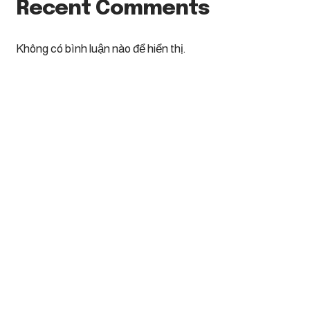
Recent Comments
Không có bình luận nào để hiển thị.