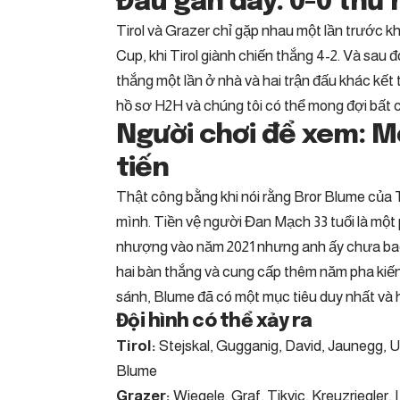
Đầu gần đây: 0-0 thứ 
Tirol và Grazer chỉ gặp nhau một lần trước k
Cup, khi Tirol giành chiến thắng 4-2. Và sau 
thắng một lần ở nhà và hai trận đấu khác kết 
hồ sơ H2H và chúng tôi có thể mong đợi bất c
Người chơi để xem: M
tiến
Thật công bằng khi nói rằng Bror Blume của Ti
mình. Tiền vệ người Đan Mạch 33 tuổi là một 
nhượng vào năm 2021 nhưng anh ấy chưa bao 
hai bàn thắng và cung cấp thêm năm pha kiến ​​
sánh, Blume đã có một mục tiêu duy nhất và h
Đội hình có thể xảy ra
Tirol:
Stejskal, Gugganig, David, Jaunegg, Us
Blume
Grazer:
Wiegele, Graf, Tikvic, Kreuzriegler, I