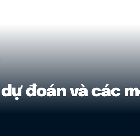
c
r dự đoán và các 