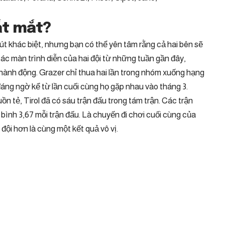
ắt mắt?
hút khác biệt, nhưng bạn có thể yên tâm rằng cả hai bên sẽ
ác màn trình diễn của hai đội từ những tuần gần đây,
hành động. Grazer chỉ thua hai lần trong nhóm xuống hạng
đáng ngờ kể từ lần cuối cùng họ gặp nhau vào tháng 3.
ồn tẻ, Tirol đã có sáu trận đấu trong tám trận. Các trận
 bình 3,67 mỗi trận đấu. Là chuyến đi chơi cuối cùng của
đội hơn là cùng một kết quả vô vị.