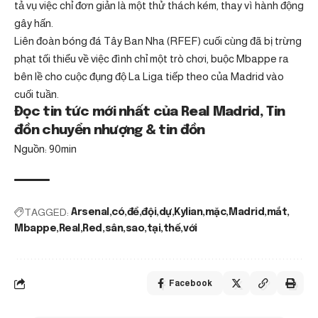
tả vụ việc chỉ đơn giản là một thử thách kém, thay vì hành động
gây hấn.
Liên đoàn bóng đá Tây Ban Nha (RFEF) cuối cùng đã bị trừng
phạt tối thiểu về việc đình chỉ một trò chơi, buộc Mbappe ra
bên lề cho cuộc đụng độ La Liga tiếp theo của Madrid vào
cuối tuần.
Đọc tin tức mới nhất của Real Madrid, Tin
đồn chuyển nhượng & tin đồn
Nguồn: 90min
TAGGED:
Arsenal
có
để
đội
dự
Kylian
mặc
Madrid
mắt
Mbappe
Real
Red
sân
sao
tại
thế
với
Facebook