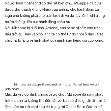
Người hâm mộ Madrid có thể rất biết ơn vì MBappe đã cứu
được thử thách khủng khiếp của anh ấy cho hành động La
Liga chứ không phải cho trận lượt đi, và đó là vì đình chỉ trong
nước không tiếp tục hành động châu Âu.
Nếu Mbappe bị đuổi khỏi Arsenal, anh ta sẽ bị cấm cho trận
đấu trở lại. Thay vào đó, anh ta có thể tự do chơi ở đây và sẽ
chỉ phải lo lắng về hình phạt của mình sau tiếng còi cuối cùng.
Hình phạt của Mbappe đã được quyết định / Juan Manuel Serrano Arce /
Gettyimages
Mặc dù kêu gọi đình chỉ mười trò chơi, MBappe đã sớm phát
hiện ra anh ta không thể đối mặt với bất cứ điều gì tồi tệ hơn là
lệnh cấm ba trò chơi sau khi trọng tài Cesar Soto Grado mô