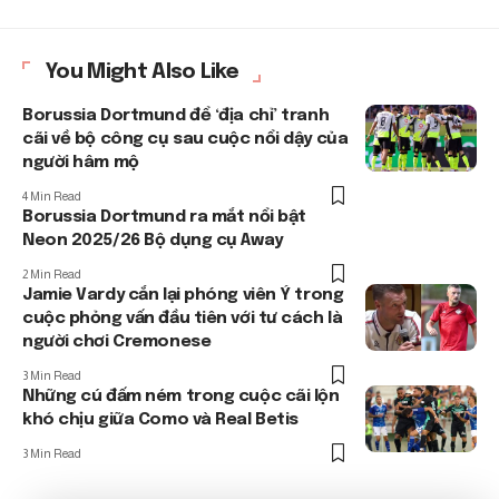
You Might Also Like
Borussia Dortmund để ‘địa chỉ’ tranh
cãi về bộ công cụ sau cuộc nổi dậy của
người hâm mộ
4 Min Read
Borussia Dortmund ra mắt nổi bật
Neon 2025/26 Bộ dụng cụ Away
2 Min Read
Jamie Vardy cắn lại phóng viên Ý trong
cuộc phỏng vấn đầu tiên với tư cách là
người chơi Cremonese
3 Min Read
Những cú đấm ném trong cuộc cãi lộn
khó chịu giữa Como và Real Betis
3 Min Read