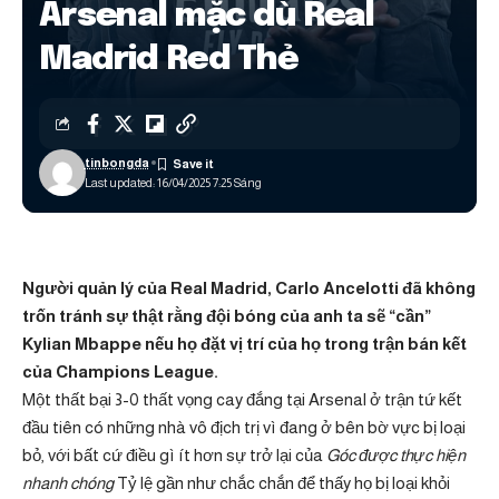
Arsenal mặc dù Real
Madrid Red Thẻ
tinbongda
Last updated: 16/04/2025 7:25 Sáng
Người quản lý của Real Madrid, Carlo Ancelotti đã không
trốn tránh sự thật rằng đội bóng của anh ta sẽ “cần”
Kylian Mbappe nếu họ đặt vị trí của họ trong trận bán kết
của Champions League.
Một thất bại 3-0 thất vọng cay đắng tại Arsenal ở trận tứ kết
đầu tiên có những nhà vô địch trị vì đang ở bên bờ vực bị loại
bỏ, với bất cứ điều gì ít hơn sự trở lại của
Góc được thực hiện
nhanh chóng
Tỷ lệ gần như chắc chắn để thấy họ bị loại khỏi