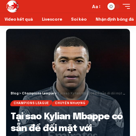
Aa
Video kết quả
Livescore
Soi kèo
Nhận định bóng đá
Blog
>
Champions League
>
Tại sao Kylian Mbappe có sẵn để đối mặt với Arsenal mặc dù Real Madrid Red Thẻ
CHAMPIONS LEAGUE
CHUYỂN NHƯỢNG
Tại sao Kylian Mbappe có
sẵn để đối mặt với