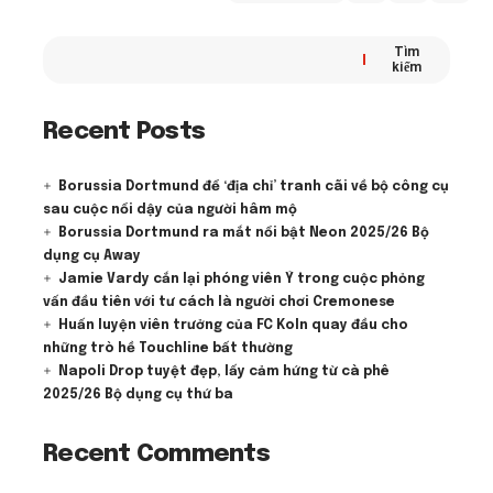
Tìm
kiếm
Recent Posts
Borussia Dortmund để ‘địa chỉ’ tranh cãi về bộ công cụ
sau cuộc nổi dậy của người hâm mộ
Borussia Dortmund ra mắt nổi bật Neon 2025/26 Bộ
dụng cụ Away
Jamie Vardy cắn lại phóng viên Ý trong cuộc phỏng
vấn đầu tiên với tư cách là người chơi Cremonese
Huấn luyện viên trưởng của FC Koln quay đầu cho
những trò hề Touchline bất thường
Napoli Drop tuyệt đẹp, lấy cảm hứng từ cà phê
2025/26 Bộ dụng cụ thứ ba
Recent Comments