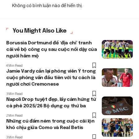
Không có bình luận nào để hiển thị.
You Might Also Like
Borussia Dortmund để ‘địa chỉ’ tranh
cãi về bộ công cụ sau cuộc nổi dậy của
người hâm mộ
4 Min Read
Jamie Vardy cắn lại phóng viên Ý trong
cuộc phỏng vấn đầu tiên với tư cách là
người chơi Cremonese
3 Min Read
Napoli Drop tuyệt đẹp, lấy cảm hứng từ
cà phê 2025/26 Bộ dụng cụ thứ ba
2 Min Read
Những cú đấm ném trong cuộc cãi lộn
khó chịu giữa Como và Real Betis
3 Min Read