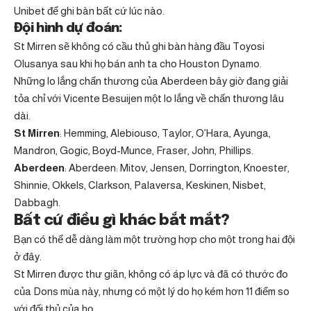
Unibet để ghi bàn bất cứ lúc nào.
Đội hình dự đoán:
St Mirren sẽ không có cầu thủ ghi bàn hàng đầu Toyosi
Olusanya sau khi họ bán anh ta cho Houston Dynamo.
Những lo lắng chấn thương của Aberdeen bây giờ đang giải
tỏa chỉ với Vicente Besuijen một lo lắng về chấn thương lâu
dài.
St Mirren
: Hemming, Alebiouso, Taylor, O’Hara, Ayunga,
Mandron, Gogic, Boyd-Munce, Fraser, John, Phillips.
Aberdeen
: Aberdeen: Mitov, Jensen, Dorrington, Knoester,
Shinnie, Okkels, Clarkson, Palaversa, Keskinen, Nisbet,
Dabbagh.
Bất cứ điều gì khác bắt mắt?
Bạn có thể dễ dàng làm một trường hợp cho một trong hai đội
ở đây.
St Mirren được thư giãn, không có áp lực và đã có thước đo
của Dons mùa này, nhưng có một lý do họ kém hơn 11 điểm so
với đối thủ của họ.