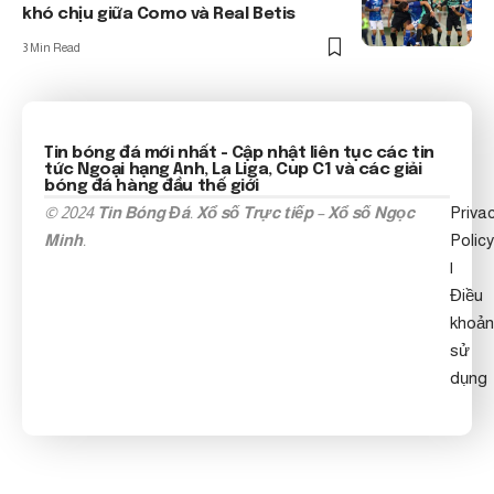
khó chịu giữa Como và Real Betis
3 Min Read
Tin bóng đá mới nhất
- Cập nhật liên tục các tin
tức
Ngoại hạng Anh
, La Liga, Cup C1 và các giải
bóng đá hàng đầu thế giới
© 2024
Tin Bóng Đá
.
Xổ số Trực tiếp
–
Xổ số Ngọc
Priva
Minh
.
Policy
|
Điều
khoản
sử
dụng