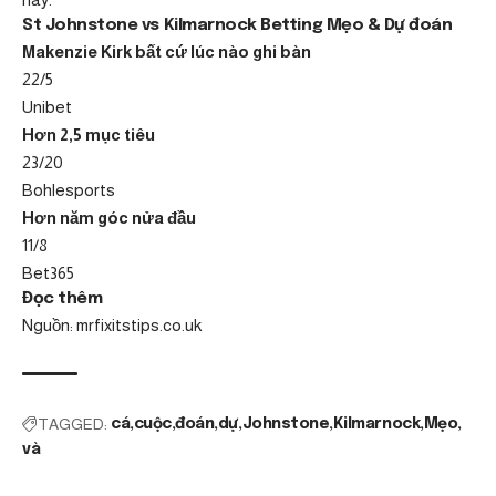
St Johnstone vs Kilmarnock Betting Mẹo & Dự đoán
Makenzie Kirk bất cứ lúc nào ghi bàn
22/5
Unibet
Hơn 2,5 mục tiêu
23/20
Bohlesports
Hơn năm góc nửa đầu
11/8
Bet365
Đọc thêm
Nguồn: mrfixitstips.co.uk
TAGGED:
cá
cuộc
đoán
dự
Johnstone
Kilmarnock
Mẹo
và