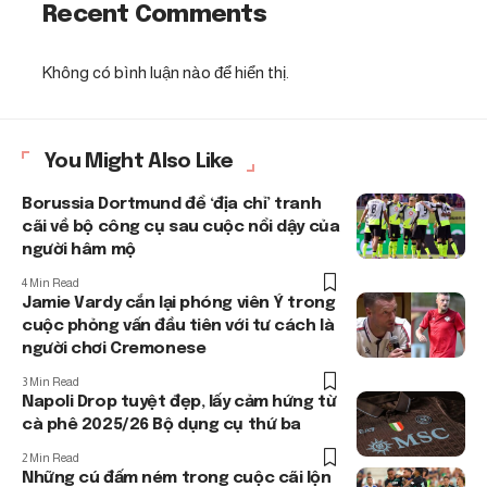
Recent Comments
Không có bình luận nào để hiển thị.
You Might Also Like
Borussia Dortmund để ‘địa chỉ’ tranh
cãi về bộ công cụ sau cuộc nổi dậy của
người hâm mộ
4 Min Read
Jamie Vardy cắn lại phóng viên Ý trong
cuộc phỏng vấn đầu tiên với tư cách là
người chơi Cremonese
3 Min Read
Napoli Drop tuyệt đẹp, lấy cảm hứng từ
cà phê 2025/26 Bộ dụng cụ thứ ba
2 Min Read
Những cú đấm ném trong cuộc cãi lộn