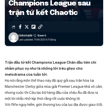
Champions League sau
trận tứ kết Chaotic
tinbongda
Last updated: 11/04/2025 6:11 Sáng
Trận đấu tứ kết Champions League Chân đầu tiên chỉ
nhằm phục vụ như là những lời trêu ghẹo cho
melodrama của tuần tới.
Họ nói rằng môn thể thao này đã quỳ gối sau trận hòa tại
Manchester Derby giữa mùa giải Premier League khá vô cảm,
nhưng cuộc thi Câu lạc bộ hàng đầu của châu Âu đã đưa ra
một lời nhắc nhở kịp thời rằng rốt cuộc không tệ.
Với Rife nguy hiểm, giới thượng lưu của lục địa được giao (tốt,