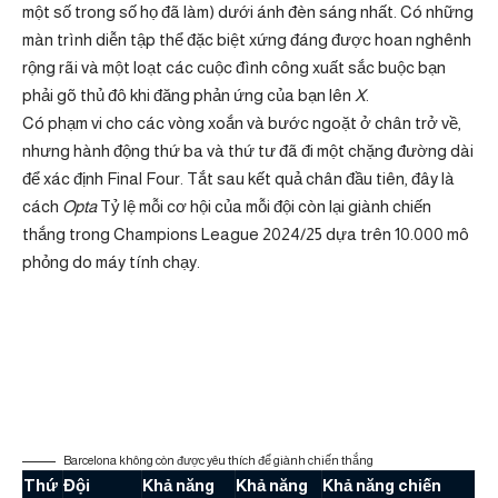
một số trong số họ đã làm) dưới ánh đèn sáng nhất. Có những
màn trình diễn tập thể đặc biệt xứng đáng được hoan nghênh
rộng rãi và một loạt các cuộc đình công xuất sắc buộc bạn
phải gõ thủ đô khi đăng phản ứng của bạn lên
X
.
Có phạm vi cho các vòng xoắn và bước ngoặt ở chân trở về,
nhưng hành động thứ ba và thứ tư đã đi một chặng đường dài
để xác định Final Four. Tắt sau kết quả chân đầu tiên, đây là
cách
Opta
Tỷ lệ mỗi cơ hội của mỗi đội còn lại giành chiến
thắng trong Champions League 2024/25 dựa trên 10.000 mô
phỏng do máy tính chạy.
Barcelona không còn được yêu thích để giành chiến thắng
Thứ
Đội
Khả năng
Khả năng
Khả năng chiến