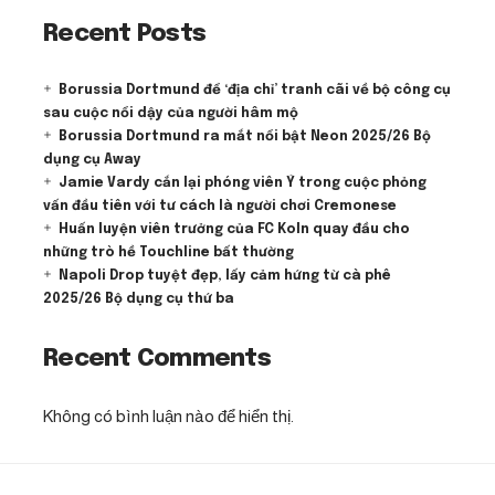
Recent Posts
Borussia Dortmund để ‘địa chỉ’ tranh cãi về bộ công cụ
sau cuộc nổi dậy của người hâm mộ
Borussia Dortmund ra mắt nổi bật Neon 2025/26 Bộ
dụng cụ Away
Jamie Vardy cắn lại phóng viên Ý trong cuộc phỏng
vấn đầu tiên với tư cách là người chơi Cremonese
Huấn luyện viên trưởng của FC Koln quay đầu cho
những trò hề Touchline bất thường
Napoli Drop tuyệt đẹp, lấy cảm hứng từ cà phê
2025/26 Bộ dụng cụ thứ ba
Recent Comments
Không có bình luận nào để hiển thị.