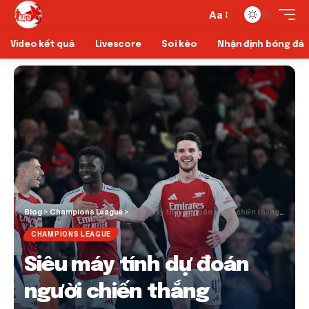
Aa
Video kết quả
Livescore
Soi kèo
Nhận định bóng đá
Blog
>
Champions League
>
Siêu máy tính dự đoán người chiến thắng Champions League sau trận tứ kết Chaotic
CHAMPIONS LEAGUE
Siêu máy tính dự đoán
người chiến thắng