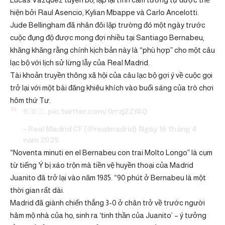
hiện bởi Raul Asencio, Kylian Mbappe và Carlo Ancelotti.
Jude Bellingham đã nhân đôi lập trường đó một ngày trước
cuộc đụng độ được mong đợi nhiều tại Santiago Bernabeu,
khăng khăng rằng chính kịch bản này là “phù hợp” cho một câu
lạc bộ với lịch sử lừng lẫy của Real Madrid.
Tài khoản truyền thông xã hội của câu lạc bộ gợi ý về cuộc gọi
trở lại với một bài đăng khiêu khích vào buổi sáng của trò chơi
hôm thứ Tư.
9⃣0⃣⏱.
pic.twitter.com/0rrzj2ZYAQ
– Real Madrid CF (@realmadrid)
Ngày 16 tháng 4
năm 2025
“Noventa minuti en el Bernabeu con trai Molto Longo” là cụm
từ tiếng Ý bị xáo trộn mà tiền vệ huyền thoại của Madrid
Juanito đã trở lại vào năm 1985. “90 phút ở Bernabeu là một
thời gian rất dài.
Madrid đã giành chiến thắng 3-0 ở chân trở về trước người
hâm mộ nhà của họ, sinh ra ‘tinh thần của Juanito’ – ý tưởng