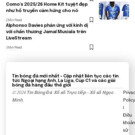
Como’s 2025/26 Home Kit tuyệt đẹp
như hồ truyền cảm hứng cho nó
2 Min Read
Alphonso Davies phản ứng với kinh dị
với chấn thương Jamal Musiala trên
LiveStream
3 Min Read
Tin bóng đá mới nhất
- Cập nhật liên tục các tin
tức
Ngoại hạng Anh
, La Liga, Cup C1 và các giải
bóng đá hàng đầu thế giới
© 2024
Tin Bóng Đá
.
Xổ số Trực tiếp
–
Xổ số Ngọc
Priva
Minh
.
Policy
|
Điều
khoản
sử