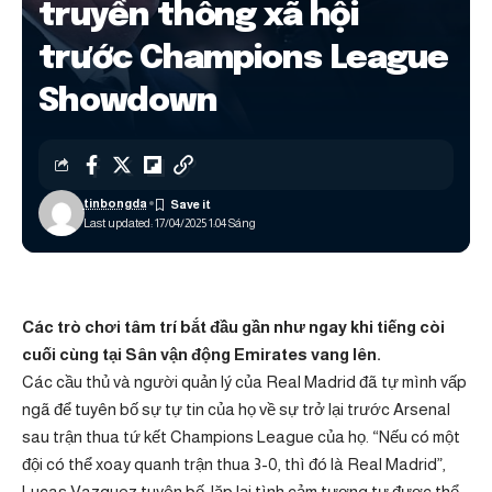
truyền thông xã hội
trước Champions League
Showdown
tinbongda
Last updated: 17/04/2025 1:04 Sáng
Các trò chơi tâm trí bắt đầu gần như ngay khi tiếng còi
cuối cùng tại Sân vận động Emirates vang lên.
Các cầu thủ và người quản lý của Real Madrid đã tự mình vấp
ngã để tuyên bố sự tự tin của họ về sự trở lại trước Arsenal
sau trận thua tứ kết Champions League của họ. “Nếu có một
đội có thể xoay quanh trận thua 3-0, thì đó là Real Madrid”,
Lucas Vazquez tuyên bố, lặp lại tình cảm tương tự được thể