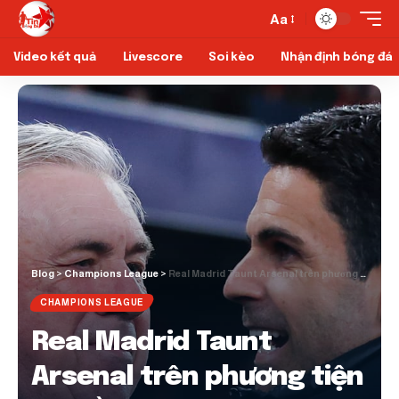
Aa
Video kết quả
Livescore
Soi kèo
Nhận định bóng đá
Blog
>
Champions League
>
Real Madrid Taunt Arsenal trên phương tiện truyền thông xã hội trước Champions League Showdown
CHAMPIONS LEAGUE
Real Madrid Taunt
Arsenal trên phương tiện