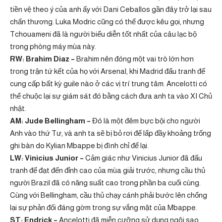
tiền vệ theo ý của anh ấy với Dani Ceballos gần đây trở lại sau
chấn thương. Luka Modric cũng có thể được kêu gọi, nhưng
Tchouameni đã là người biểu diễn tốt nhất của câu lạc bộ
trong phòng máy mùa này.
RW: Brahim Diaz –
Brahim nên đóng một vai trò lớn hơn
trong trận tứ kết của họ với Arsenal, khi Madrid đấu tranh để
cung cấp bất kỳ guile nào ở các vị trí trung tâm. Ancelotti có
thể chuộc lại sự giám sát đó bằng cách đưa anh ta vào XI Chủ
nhật.
AM: Jude Bellingham –
Đó là một đêm bực bội cho người
Anh vào thứ Tư, và anh ta sẽ bị bỏ rơi để lấp đầy khoảng trống
ghi bàn do Kylian Mbappe bị đình chỉ để lại.
LW: Vinicius Junior –
Cảm giác như Vinicius Junior đã đấu
tranh để đạt đến đỉnh cao của mùa giải trước, nhưng cầu thủ
người Brazil đã có năng suất cao trong phần ba cuối cùng.
Cùng với Bellingham, cầu thủ chạy cánh phải bước lên chống
lại sự phản đối đáng gờm trong sự vắng mặt của Mbappe.
ST: Endrick –
Ancelotti đã miễn cưỡng sử dụng ngôi sao