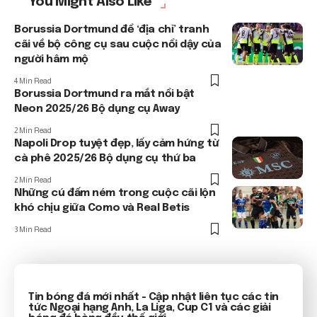
You Might Also Like
Borussia Dortmund để ‘địa chỉ’ tranh
cãi về bộ công cụ sau cuộc nổi dậy của
người hâm mộ
4 Min Read
Borussia Dortmund ra mắt nổi bật
Neon 2025/26 Bộ dụng cụ Away
2 Min Read
Napoli Drop tuyệt đẹp, lấy cảm hứng từ
cà phê 2025/26 Bộ dụng cụ thứ ba
2 Min Read
Những cú đấm ném trong cuộc cãi lộn
khó chịu giữa Como và Real Betis
3 Min Read
Tin bóng đá mới nhất
- Cập nhật liên tục các tin
tức
Ngoại hạng Anh
, La Liga, Cup C1 và các giải