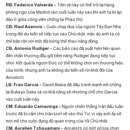
RB: Federico Valverde –
Tiền vệ này có thể trở lại hàng
phòng ngự của Madrid vào cuối tuần này sau khi anh ta bị áp
đảo ở giữa công viên chống lại Pháo thủ.
CB: Raul Asencio –
Cuộc chạy đua của người Tây Ban Nha
trong đội dự kiến ​​sẽ tiếp tục vào Chủ nhật, mặc dù anh ta có
thể bận rộn với một đội bóng thể thao năng động.
CB: Antonio Rudiger –
Các báo cáo đã xuất hiện liên quan
đến chấn thương đầu gối tiềm năng Rudiger đang tiếp tục
chơi. Kết quả là người Đức có thể không chơi với thương hiệu
của mình, nhưng anh ta không dự kiến ​​sẽ rời khỏi đội của
Ancelotti.
LB: Fran Garcia –
David Alaba đã đấu tranh mạnh mẽ chống
lại Bukayo Saka và có khả năng sẽ nhường chỗ cho Garcia
vào cuối tuần này.
CM: Eduardo Camavinga –
Người chiến thắng trận đấu tuần
trước đã bị cấm cho trận lượt về vào thứ Tư, vì vậy anh ấy sẽ
mới mẻ cho cuộc đụng độ quan trọng của tối Chủ nhật.
CM: Aurelien Tchouameni –
Ancelotti có một số lựa chọn