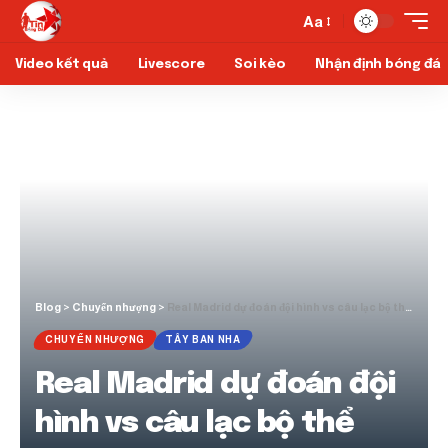
Aa
Video kết quả
Livescore
Soi kèo
Nhận định bóng đá
Blog
>
Chuyển nhượng
>
Real Madrid dự đoán đội hình vs câu lạc bộ thể thao
CHUYỂN NHƯỢNG
TÂY BAN NHA
Real Madrid dự đoán đội
hình vs câu lạc bộ thể