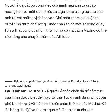
Người Ý đã cắt bỏ công việc của mình nếu anh ta đi vào
hoàng hôn với một danh hiệu La Liga khác trong túi sau của
anh ta, với những vị khách vào Chủ nhật tham gia cuộc thi
dưới hình thức ấn tượng. Chắc chắn sẽ có một số vòng quay
từ sự thất vọng của hôm thứ Tư, và đây là cách Madrid có thể
xếp hàng cho chuyến thăm của Athletic.
Kylian Mbappe đã được gửi đi vào tuần trước tại Deportivo Alaves / Ander
Gillenea / Gettyimages
GK: Thibaut Courtois –
Người Bỉ chắc chắn đã để cảm xúc
của mình được biết đến vào tối thứ Tư, khi anh đưa ra một bài
phê bình hợp lý về màn trình diễn chân thứ hai của Madrid. Đó
là “bóng đá đội” và ít vượt qua mà Courtois muốn xem.