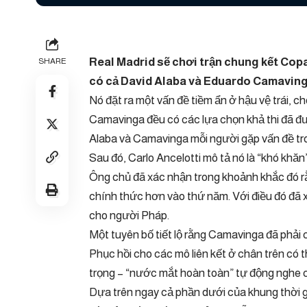
Real Madrid sẽ chơi trận chung kết Cop
SHARE
có cả David Alaba và Eduardo Camavin
Nó đặt ra một vấn đề tiềm ẩn ở hậu vệ trái, c
Camavinga đều có các lựa chọn khả thi đã đ
Alaba và Camavinga mỗi người gặp vấn đề tr
Sau đó, Carlo Ancelotti mô tả nó là “khó khăn
Ông chủ đã xác nhận trong khoảnh khắc đó rằ
chính thức hơn vào thứ năm. Với điều đó đã x
cho người Pháp.
Một tuyên bố tiết lộ rằng Camavinga đã phải 
Phục hồi cho các mô liên kết ở chân trên có 
trọng – “nước mắt hoàn toàn” tự động nghe có
Dựa trên ngay cả phần dưới của khung thời g