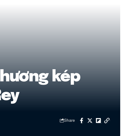
thương kép
Rey
Share