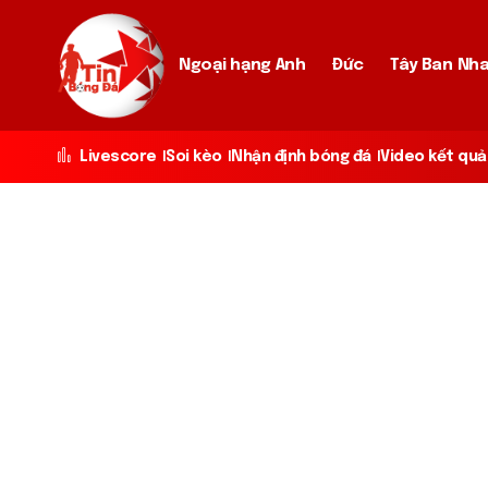
Ngoại hạng Anh
Đức
Tây Ban Nh
Livescore
Soi kèo
Nhận định bóng đá
Video kết quả