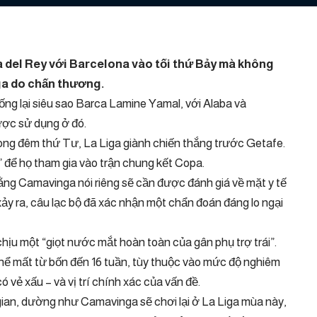
a del Rey với Barcelona vào tối thứ Bảy mà không
ga do chấn thương.
hống lại siêu sao Barca Lamine Yamal, với Alaba và
ược sử dụng ở đó.
ong đêm thứ Tư, La Liga giành chiến thắng trước Getafe.
” để họ tham gia vào trận chung kết Copa.
ng Camavinga nói riêng sẽ cần được đánh giá về mặt y tế
ảy ra, câu lạc bộ đã xác nhận một chẩn đoán đáng lo ngại
chịu một “giọt nước mắt hoàn toàn của gân phụ trợ trái”.
thể mất từ ​​bốn đến 16 tuần, tùy thuộc vào mức độ nghiêm
 vẻ xấu – và vị trí chính xác của vấn đề.
ian, dường như Camavinga sẽ chơi lại ở La Liga mùa này,