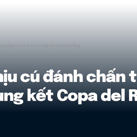
ơng kép trước trận chung kết Copa del Rey
hịu cú đánh chấn 
ung kết Copa del 