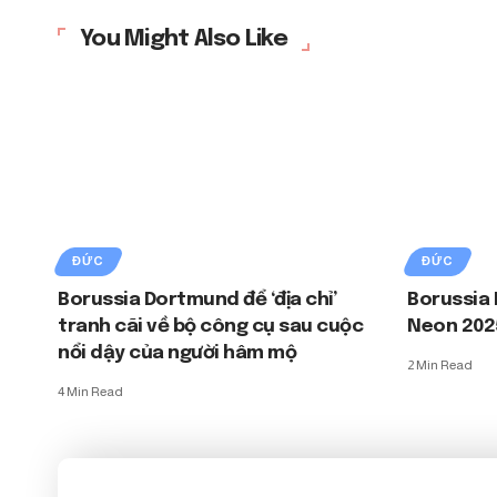
You Might Also Like
ĐỨC
ĐỨC
Borussia Dortmund để ‘địa chỉ’
Borussia 
tranh cãi về bộ công cụ sau cuộc
Neon 202
nổi dậy của người hâm mộ
2 Min Read
4 Min Read