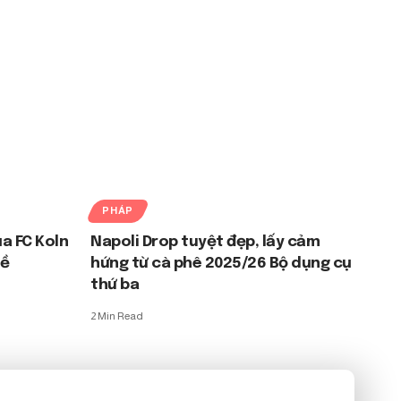
PHÁP
a FC Koln
Napoli Drop tuyệt đẹp, lấy cảm
hề
hứng từ cà phê 2025/26 Bộ dụng cụ
thứ ba
2 Min Read