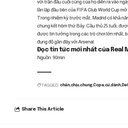
với trận đấu cuối cùng của họ diễn ra vào ngà
lần lặp đầu tiên của FIFA Club World Cup mở 
Trong nhiệm kỳ trước mắt, Madrid có khả năng
chung kết hôm thứ Bảy. Cầu thủ 25 tuổi, đượ
được tin tưởng trong các trò chơi lớn nhất,
đụng độ gần đây với Arsenal.
Đọc tin tức mới nhất của Real 
Nguồn: 90min
TAGGED:
chắn
chịu
chung
Copa
cử
dành
Del
Share This Article