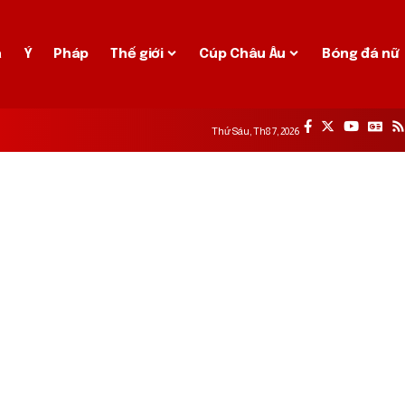
a
Ý
Pháp
Thế giới
Cúp Châu Âu
Bóng đá nữ
Thứ Sáu, Th8 7, 2026