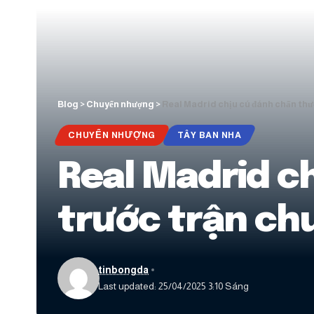
Blog
>
Chuyển nhượng
>
Real Madrid chịu cú đánh chấn thư
CHUYỂN NHƯỢNG
TÂY BAN NHA
Real Madrid c
trước trận ch
tinbongda
Last updated: 25/04/2025 3:10 Sáng