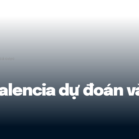
 cá cược
Valencia dự đoán 