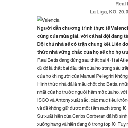
Real 
La Liga, KO: 20:
Người dẫn chương trình thực tế Valenci
cùng của mùa giải, với cả hai đội đang t
Đội chủ nhà sẽ có trận chung kết Liên đ
thức nhà vững chắc của họ sẽ cho họ ưu
Real Betis đang đứng sau thất bại 4-1 tại Atl
dù đó là thất bại đầu tiên của họ trong sáu t
của họ khi người của Manuel Pellegrini không
Hình thức nhà đã là mấu chốt cho Betis, nhữn
nhất của họ trước người hâm mộ của họ, với 
ISCO và Antony xuất sắc, các mục tiêu không 
và đã không giữ được một tấm sạch trong 10 t
Sự xuất hiện của Carlos Corberan đã hồi sinh
xuống hạng và hiện đang ở trong top 10. Tuy n