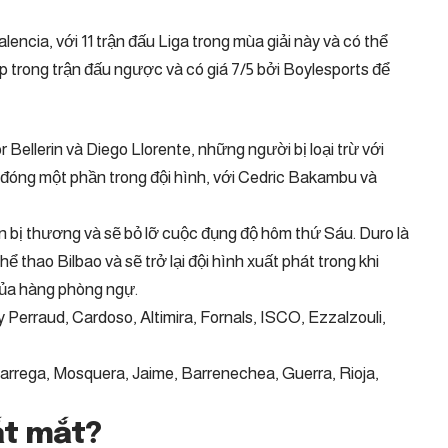
encia, với 11 trận đấu Liga trong mùa giải này và có thể
 trong trận đấu ngược và có giá 7/5 bởi Boylesports để
 Bellerin và Diego Llorente, những người bị loại trừ với
 đóng một phần trong đội hình, với Cedric Bakambu và
ẫn bị thương và sẽ bỏ lỡ cuộc đụng độ hôm thứ Sáu. Duro là
ể thao Bilbao và sẽ trở lại đội hình xuất phát trong khi
của hàng phòng ngự.
y Perraud, Cardoso, Altimira, Fornals, ISCO, Ezzalzouli,
Tarrega, Mosquera, Jaime, Barrenechea, Guerra, Rioja,
ắt mắt?