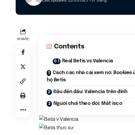
Last updated: 22/05/2025 1:57 Sáng
SHARE
Contents
Real Betis vs Valencia
Cách các nhà cái xem nó: Bookies 
hộ Betis
Đầu đến đầu: Valencia trên đỉnh
Người chơi theo dõi: Mắt isco