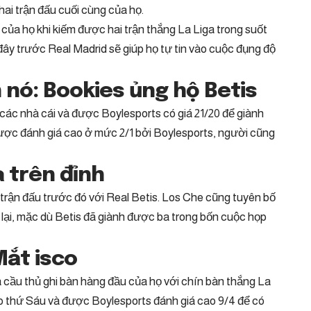
hai trận đấu cuối cùng của họ.
 của họ khi kiếm được hai trận thắng La Liga trong suốt
 đây trước Real Madrid sẽ giúp họ tự tin vào cuộc đụng độ
 nó: Bookies ủng hộ Betis
các nhà cái và được Boylesports có giá 21/20 để giành
ược đánh giá cao ở mức 2/1 bởi Boylesports, người cũng
 trên đỉnh
58 trận đấu trước đó với Real Betis. Los Che cũng tuyên bố
 lại, mặc dù Betis đã giành được ba trong bốn cuộc họp
Mắt isco
à cầu thủ ghi bàn hàng đầu của họ với chín bàn thắng La
ào thứ Sáu và được Boylesports đánh giá cao 9/4 để có