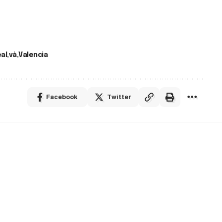
al
và
Valencia
Facebook
Twitter