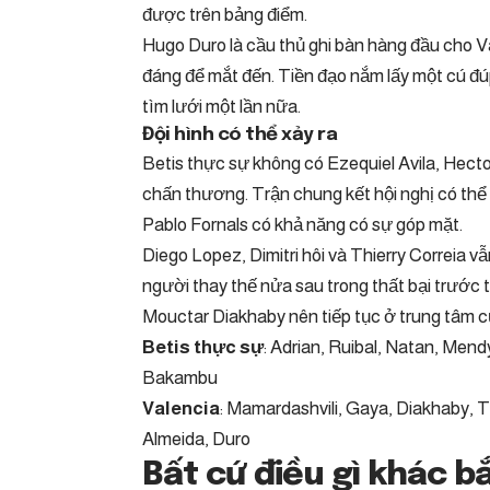
được trên bảng điểm.
Hugo Duro là cầu thủ ghi bàn hàng đầu cho Val
đáng để mắt đến. Tiền đạo nắm lấy một cú đúp
tìm lưới một lần nữa.
Đội hình có thể xảy ra
Betis thực sự không có Ezequiel Avila, Hector
chấn thương. Trận chung kết hội nghị có thể
Pablo Fornals có khả năng có sự góp mặt.
Diego Lopez, Dimitri hôi và Thierry Correia v
người thay thế nửa sau trong thất bại trước th
Mouctar Diakhaby nên tiếp tục ở trung tâm 
Betis thực sự
: Adrian, Ruibal, Natan, Mend
Bakambu
Valencia
: Mamardashvili, Gaya, Diakhaby, 
Almeida, Duro
Bất cứ điều gì khác b