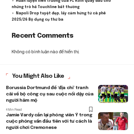
Huấn luyện viên trưởng của FC Koln quay đầu cho
những trò hề Touchline bất thường
Napoli Drop tuyệt đẹp, lấy cảm hứng từ cà phê
2025/26 Bộ dụng cụ thứ ba
Recent Comments
Không có bình luận nào để hiển thị.
You Might Also Like
Borussia Dortmund để ‘địa chỉ’ tranh
cãi về bộ công cụ sau cuộc nổi dậy của
người hâm mộ
4 Min Read
Jamie Vardy cắn lại phóng viên Ý trong
cuộc phỏng vấn đầu tiên với tư cách là
người chơi Cremonese