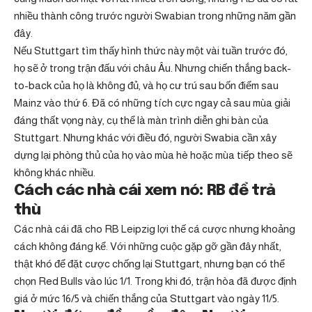
nhiều thành công trước người Swabian trong những năm gần
đây.
Nếu Stuttgart tìm thấy hình thức này một vài tuần trước đó,
họ sẽ ở trong trận đấu với châu Âu. Nhưng chiến thắng back-
to-back của họ là không đủ, và họ cư trú sau bốn điểm sau
Mainz vào thứ 6. Đã có những tích cực ngay cả sau mùa giải
đáng thất vọng này, cụ thể là màn trình diễn ghi bàn của
Stuttgart. Nhưng khác với điều đó, người Swabia cần xây
dựng lại phòng thủ của họ vào mùa hè hoặc mùa tiếp theo sẽ
không khác nhiều.
Cách các nhà cái xem nó: RB để trả
thù
Các nhà cái đã cho RB Leipzig lợi thế cá cược nhưng khoảng
cách không đáng kể. Với những cuộc gặp gỡ gần đây nhất,
thật khó để đặt cược chống lại Stuttgart, nhưng bạn có thể
chọn Red Bulls vào lúc 1/1. Trong khi đó, trận hòa đã được định
giá ở mức 16/5 và chiến thắng của Stuttgart vào ngày 11/5.