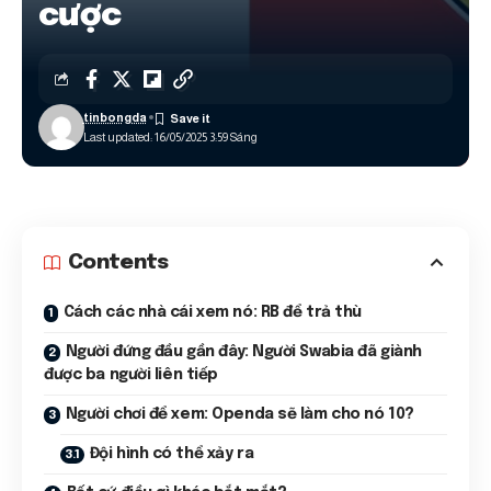
cược
tinbongda
Last updated: 16/05/2025 3:59 Sáng
Contents
Cách các nhà cái xem nó: RB để trả thù
Người đứng đầu gần đây: Người Swabia đã giành
được ba người liên tiếp
Người chơi để xem: Openda sẽ làm cho nó 10?
Đội hình có thể xảy ra