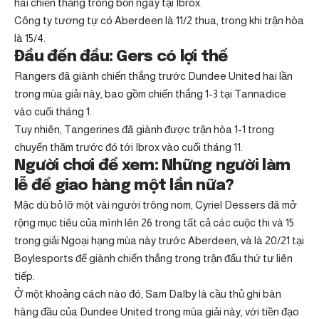
hai chiến thắng trong bốn ngày tại Ibrox.
Công ty tương tự có Aberdeen là 11/2 thua, trong khi trận hòa
là 15/4.
Đầu đến đầu: Gers có lợi thế
Rangers đã giành chiến thắng trước Dundee United hai lần
trong mùa giải này, bao gồm chiến thắng 1-3 tại Tannadice
vào cuối tháng 1.
Tuy nhiên, Tangerines đã giành được trận hòa 1-1 trong
chuyến thăm trước đó tới Ibrox vào cuối tháng 11.
Người chơi để xem: Những người làm
lễ để giao hàng một lần nữa?
Mặc dù bỏ lỡ một vài người trông nom, Cyriel Dessers đã mở
rộng mục tiêu của mình lên 26 trong tất cả các cuộc thi và 15
trong giải Ngoại hạng mùa này trước Aberdeen, và là 20/21 tại
Boylesports để giành chiến thắng trong trận đấu thứ tư liên
tiếp.
Ở một khoảng cách nào đó, Sam Dalby là cầu thủ ghi bàn
hàng đầu của Dundee United trong mùa giải này, với tiền đạo