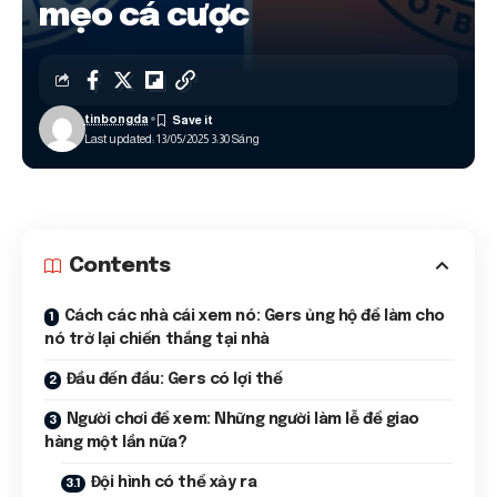
mẹo cá cược
tinbongda
Last updated: 13/05/2025 3:30 Sáng
Contents
Cách các nhà cái xem nó: Gers ủng hộ để làm cho
nó trở lại chiến thắng tại nhà
Đầu đến đầu: Gers có lợi thế
Người chơi để xem: Những người làm lễ để giao
hàng một lần nữa?
Đội hình có thể xảy ra