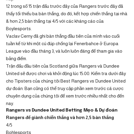
12 trong số 15 trận đấu trước đây của Rangers trước đây đã
thấy tối thiểu ba bàn thắng, do đó, kết hợp chiến thắng tại nhà
& hơn 2,5 bàn thắng tại 4/5 với các kháng cáo của
Boylesports.
Vaclav Cerny đã ghi bàn thắng đầu tiên của mình vào cuối
tuần kể từ khi một cú đúp chống lại Fenerbahce ở Europa
League vào đầu tháng 3, và luôn luôn đáng để tham gia vào
bảng điểm.
Trận đấu đầu tiên của Scotland giữa Rangers và Dundee
United sẽ được chơi và khởi động lúc 15:00. Kiểm tra dưới đây
cho Tipsters của chúng tôi Best Rangers vs Dundee United
dự đoán. Bạn cũng có thể truy cập phần xem trước cá cược
chuyên dụng của chúng tôi để xem trước nhiều nhất cho đến
nay.
Rangers vs Dundee United Betting Mẹo & Dự đoán
Rangers để giành chiến thắng và hơn 2,5 bàn thắng
4/5
Bohlesports