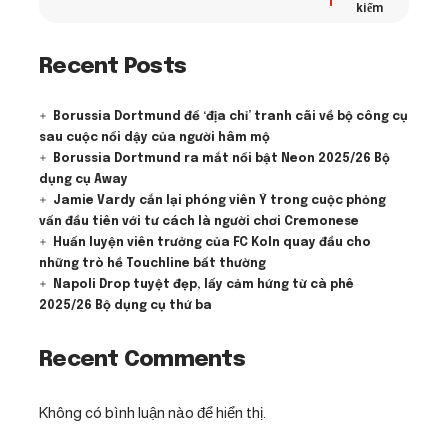
kiếm
Recent Posts
Borussia Dortmund để ‘địa chỉ’ tranh cãi về bộ công cụ
sau cuộc nổi dậy của người hâm mộ
Borussia Dortmund ra mắt nổi bật Neon 2025/26 Bộ
dụng cụ Away
Jamie Vardy cắn lại phóng viên Ý trong cuộc phỏng
vấn đầu tiên với tư cách là người chơi Cremonese
Huấn luyện viên trưởng của FC Koln quay đầu cho
những trò hề Touchline bất thường
Napoli Drop tuyệt đẹp, lấy cảm hứng từ cà phê
2025/26 Bộ dụng cụ thứ ba
Recent Comments
Không có bình luận nào để hiển thị.