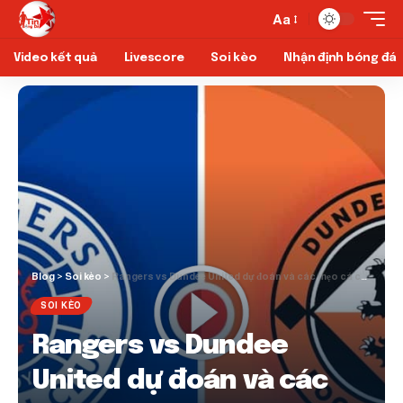
Aa
Video kết quả
Livescore
Soi kèo
Nhận định bóng đá
Blog
>
Soi kèo
>
Rangers vs Dundee United dự đoán và các mẹo cá cược
SOI KÈO
Rangers vs Dundee
United dự đoán và các