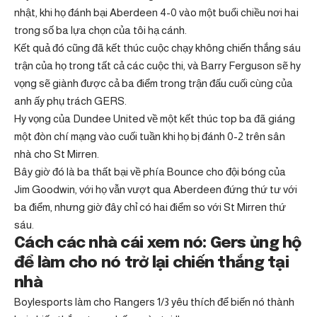
nhật, khi họ đánh bại Aberdeen 4-0 vào một buổi chiều nơi hai
trong số ba lựa chọn của tôi hạ cánh.
Kết quả đó cũng đã kết thúc cuộc chạy không chiến thắng sáu
trận của họ trong tất cả các cuộc thi, và Barry Ferguson sẽ hy
vọng sẽ giành được cả ba điểm trong trận đấu cuối cùng của
anh ấy phụ trách GERS.
Hy vọng của Dundee United về một kết thúc top ba đã giáng
một đòn chí mạng vào cuối tuần khi họ bị đánh 0-2 trên sân
nhà cho St Mirren.
Bây giờ đó là ba thất bại về phía Bounce cho đội bóng của
Jim Goodwin, với họ vẫn vượt qua Aberdeen đứng thứ tư với
ba điểm, nhưng giờ đây chỉ có hai điểm so với St Mirren thứ
sáu.
Cách các nhà cái xem nó: Gers ủng hộ
để làm cho nó trở lại chiến thắng tại
nhà
Boylesports làm cho Rangers 1/3 yêu thích để biến nó thành