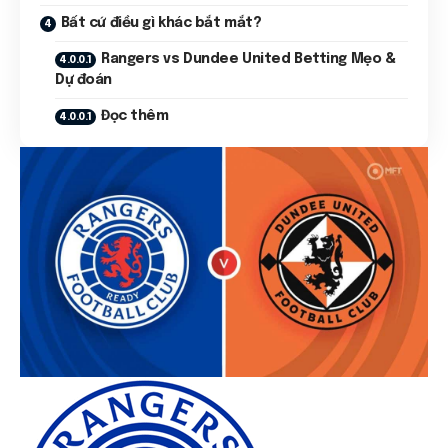
Bất cứ điều gì khác bắt mắt?
Rangers vs Dundee United Betting Mẹo &
Dự đoán
Đọc thêm