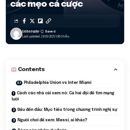
các mẹo cá cược
tinbongda
Last updated: 23/05/2025 1:08 Chiều
Contents
Philadelphia Union vs Inter Miami
Cách các nhà cái xem nó: Cả hai đội để tìm mạng
lưới
Đầu đến đầu: Mục tiêu trong chương trình nghị sự
Người chơi để xem: Messi, ai khác?