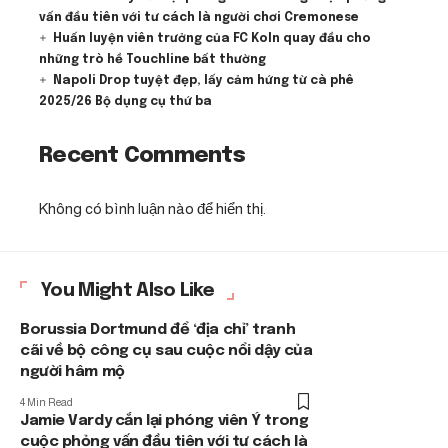
vấn đầu tiên với tư cách là người chơi Cremonese
Huấn luyện viên trưởng của FC Koln quay đầu cho
những trò hề Touchline bất thường
Napoli Drop tuyệt đẹp, lấy cảm hứng từ cà phê
2025/26 Bộ dụng cụ thứ ba
Recent Comments
Không có bình luận nào để hiển thị.
You Might Also Like
Borussia Dortmund để ‘địa chỉ’ tranh
cãi về bộ công cụ sau cuộc nổi dậy của
người hâm mộ
4 Min Read
Jamie Vardy cắn lại phóng viên Ý trong
cuộc phỏng vấn đầu tiên với tư cách là