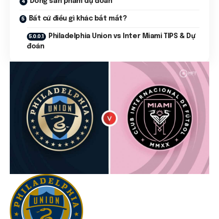
Dòng sản phẩm dự đoán
Bất cứ điều gì khác bắt mắt?
Philadelphia Union vs Inter Miami TIPS & Dự
đoán