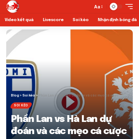
Aa
Video kết quả
Livescore
Soi kèo
Nhận định bóng đá
Blog
>
Soi kèo
>
Phần Lan vs Hà Lan dự đoán và các mẹo cá cược
SOI KÈO
Phần Lan vs Hà Lan dự
đoán và các mẹo cá cược