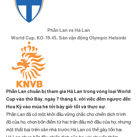
Phần Lan vs Hà Lan
World Cup, KO: 19:45, Sân vận động Olympic Helsinki
Phần Lan chuẩn bị tham gia Hà Lan trong vòng loại World
Cup vào thứ Bảy, ngày 7 tháng 6, với việc đếm ngược đến
Hoa Kỳ vào mùa hè tới bây giờ tốt và thực sự.
Phần Lan đã có một khởi đầu vững chắc cho chiến dịch trình
độ của họ, chọn bốn điểm từ hai trận đấu mở đầu của họ, nhưng
một thất bại trên sân nhà trước Hà Lan có thể gây tổn hại.