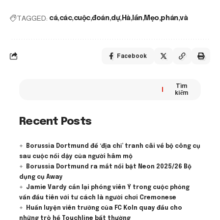
TAGGED:
cá
các
cuộc
đoán
dự
Hà
lần
Mẹo
phán
và
Facebook
Tìm
kiếm
Recent Posts
Borussia Dortmund để ‘địa chỉ’ tranh cãi về bộ công cụ
sau cuộc nổi dậy của người hâm mộ
Borussia Dortmund ra mắt nổi bật Neon 2025/26 Bộ
dụng cụ Away
Jamie Vardy cắn lại phóng viên Ý trong cuộc phỏng
vấn đầu tiên với tư cách là người chơi Cremonese
Huấn luyện viên trưởng của FC Koln quay đầu cho
những trò hề Touchline bất thường