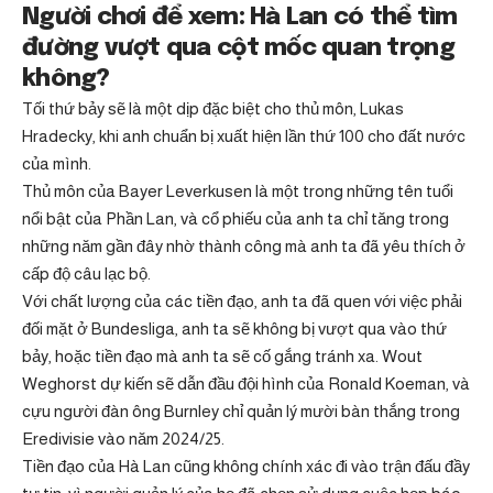
Người chơi để xem: Hà Lan có thể tìm
đường vượt qua cột mốc quan trọng
không?
Tối thứ bảy sẽ là một dịp đặc biệt cho thủ môn, Lukas
Hradecky, khi anh chuẩn bị xuất hiện lần thứ 100 cho đất nước
của mình.
Thủ môn của Bayer Leverkusen là một trong những tên tuổi
nổi bật của Phần Lan, và cổ phiếu của anh ta chỉ tăng trong
những năm gần đây nhờ thành công mà anh ta đã yêu thích ở
cấp độ câu lạc bộ.
Với chất lượng của các tiền đạo, anh ta đã quen với việc phải
đối mặt ở Bundesliga, anh ta sẽ không bị vượt qua vào thứ
bảy, hoặc tiền đạo mà anh ta sẽ cố gắng tránh xa. Wout
Weghorst dự kiến ​​sẽ dẫn đầu đội hình của Ronald Koeman, và
cựu người đàn ông Burnley chỉ quản lý mười bàn thắng trong
Eredivisie vào năm 2024/25.
Tiền đạo của Hà Lan cũng không chính xác đi vào trận đấu đầy