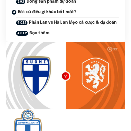
Dòng sản phẩm dự đoán
Bất cứ điều gì khác bắt mắt?
Phần Lan vs Hà Lan Mẹo cá cược & dự đoán
Đọc thêm