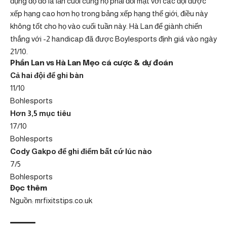
đụng độ đó là lần cuối cùng họ phải đối mặt với các đội được
xếp hạng cao hơn họ trong bảng xếp hạng thế giới, điều này
không tốt cho họ vào cuối tuần này. Hà Lan để giành chiến
thắng với -2 handicap đã được Boylesports định giá vào ngày
21/10.
Phần Lan vs Hà Lan Mẹo cá cược & dự đoán
Cả hai đội để ghi bàn
11/10
Bohlesports
Hơn 3,5 mục tiêu
17/10
Bohlesports
Cody Gakpo để ghi điểm bất cứ lúc nào
7/5
Bohlesports
Đọc thêm
Nguồn: mrfixitstips.co.uk