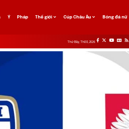
a
Ý
Pháp
Thế giới
Cúp Châu Âu
Bóng đá nữ
Thứ Bảy, Th8 8, 2026