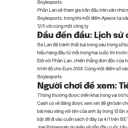
Boylesports.
Phần Lan sẽ tham gia trận đấu trên sân nhà m
Boylesports, trong khi một điểm Apiece tại s
12/5 với cùng một công ty.
Đầu đến đầu: Lịch sử 
Ba Lan đã tránh thất bại trong sáu trong số
hiệu hàng đầu từ mỗi trong hai cuộc thi trước
Đối với Phần Lan, chiến thắng đơn độc của họ
trình độ cho Euro 2008. Cùng một điểm số vào 
Boylesports.
Người chơi để xem: T
Thông thường được triển khai trong vai trò h
Cash có vẻ đáng được xem xét để ghi bàn cho t
bài màu vàng với tên của anh ấy trong 18 lần
bật để đi vào cuốn sách ở đây tại 4/1 trên BE
Joel Pohjanpalo dự kiến ​​sẽ dẫn đầu cuộc tấn