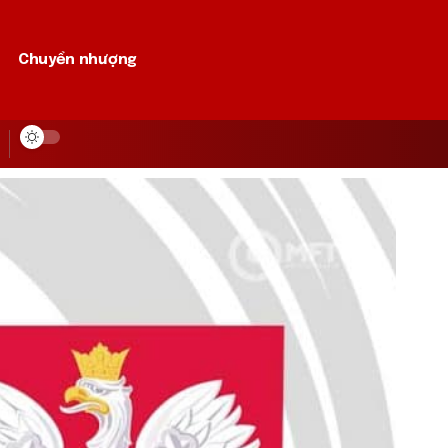
Chuyển nhượng