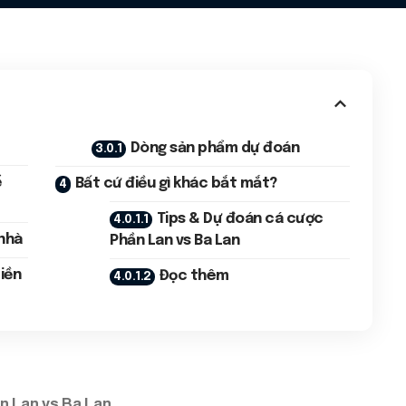
Dòng sản phẩm dự đoán
ể
Bất cứ điều gì khác bắt mắt?
Tips & Dự đoán cá cược
 nhà
Phần Lan vs Ba Lan
iền
Đọc thêm
n Lan vs Ba Lan