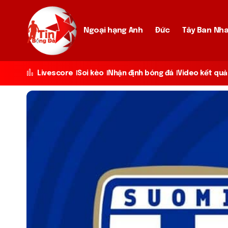
Ngoại hạng Anh
Đức
Tây Ban Nh
Livescore
Soi kèo
Nhận định bóng đá
Video kết quả