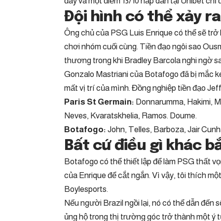
đây và một điểm 13/10 hấp dẫn tại Unibet chỉ 
Đội hình có thể xảy ra
Ông chủ của PSG Luis Enrique có thể sẽ trở l
chơi nhóm cuối cùng. Tiền đạo ngôi sao Ous
thương trong khi Bradley Barcola nghi ngờ sa
Gonzalo Mastriani của Botafogo đã bị mắc kẹ
mất vị trí của mình. Đồng nghiệp tiền đạo Jeff
Paris St Germain:
Donnarumma, Hakimi, Mar
Neves, Kvaratskhelia, Ramos. Doume.
Botafogo:
John, Telles, Barboza, Jair Cunha
Bất cứ điều gì khác b
Botafogo có thể thiết lập để làm PSG thất vọn
của Enrique để cắt ngắn. Vì vậy, tôi thích mộ
Boylesports.
Nếu người Brazil ngồi lại, nó có thể dẫn đến
ủng hộ trong thị trường góc trở thành một ý t