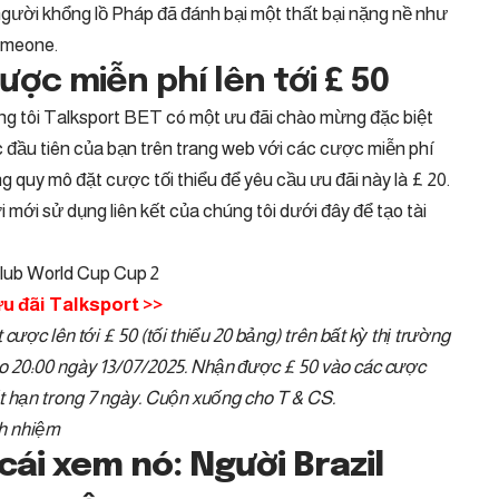
người khổng lồ Pháp đã đánh bại một thất bại nặng nề như
imeone.
ược miễn phí lên tới £ 50
ng tôi Talksport BET có một ưu đãi chào mừng đặc biệt
 đầu tiên của bạn trên trang web với các cược miễn phí
ng quy mô đặt cược tối thiểu để yêu cầu ưu đãi này là £ 20.
ơi mới sử dụng liên kết của chúng tôi dưới đây để tạo tài
u đãi Talksport >>
ược lên tới £ 50 (tối thiểu 20 bảng) trên bất kỳ thị trường
ào 20:00 ngày 13/07/2025. Nhận được £ 50 vào các cược
t hạn trong 7 ngày. Cuộn xuống cho T & CS.
ch nhiệm
ái xem nó: Người Brazil