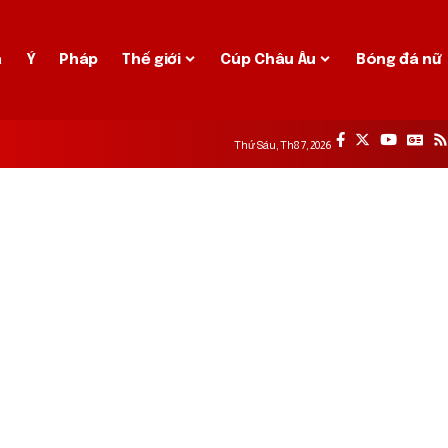
a
Ý
Pháp
Thế giới
Cúp Châu Âu
Bóng đá nữ
Thứ Sáu, Th8 7, 2026