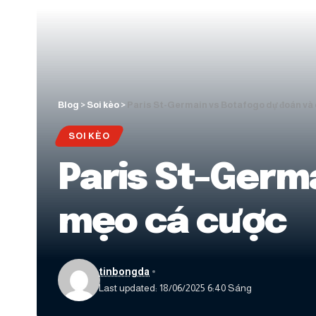
Blog
>
Soi kèo
>
Paris St-Germain vs Botafogo dự đoán và
SOI KÈO
Paris St-Germ
mẹo cá cược
tinbongda
Last updated: 18/06/2025 6:40 Sáng