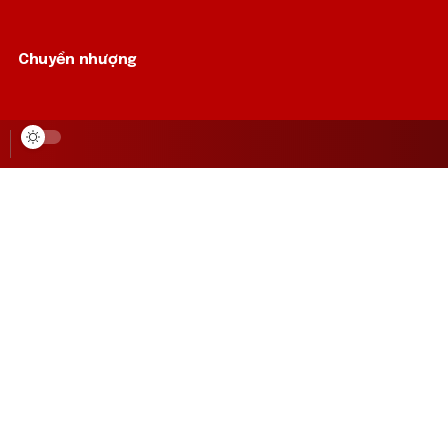
Chuyển nhượng