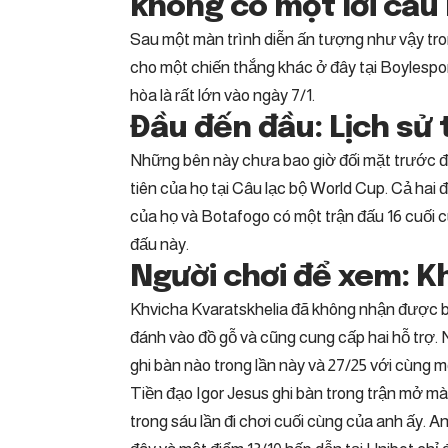
không có một lời cầu
Sau một màn trình diễn ấn tượng như vậy tro
cho một chiến thắng khác ở đây tại Boylespor
hòa là rất lớn vào ngày 7/1.
Đầu đến đầu: Lịch sử 
Những bên này chưa bao giờ đối mặt trước đây
tiên của họ tại Câu lạc bộ World Cup. Cả hai đ
của họ và Botafogo có một trận đấu 16 cuối cù
đấu này.
Người chơi để xem: K
Khvicha Kvaratskhelia đã không nhận được 
đánh vào đồ gỗ và cũng cung cấp hai hỗ trợ. 
ghi bàn nào trong lần này và 27/25 với cùng m
Tiền đạo Igor Jesus ghi bàn trong trận mở m
trong sáu lần đi chơi cuối cùng của anh ấy. A