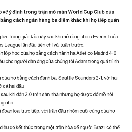
ố về ý định trong trận mở màn World Cup Club của
 bằng cách ngân hàng ba điểm khác khi họ tiếp quản
 lực trong giải đấu này sau khi mở rộng chiếc Everest của
 League lần đầu tiên chỉ vài tuần trước.
 lớp học của họ bằng cách hành hạ Atletico Madrid 4-0
iêu cho người đàn ông của chúng tôi Adam trong quá trình
 của họ bằng cách đánh bại Seattle Sounders 2-1, với hai
 ở cả hai đầu
 sau khi dẫn 2-0 trên sân nhà nhưng họ được đổ mồ hôi
ng nhà.
i đoạn loại trực tiếp, với trận đấu nhóm cuối cùng của họ
điều đó kết thúc trong một trận hòa để người Brazil có thể