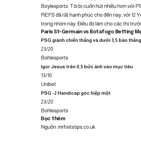
Boylesports. Tôi bị cuốn hút nhiều hơn với P
REFS đã rất hạnh phúc cho đến nay, với 12 Yel
trong nhóm này. Điều đó làm cho các thị trườ
Paris St-Germain vs Botafogo Betting M
PSG giành chiến thắng và dưới 3,5 bàn thắn
23/20
Bohlesports
Igor Jesus trên 0,5 bức ảnh vào mục tiêu
13/10
Unibet
PSG -2 Handicap góc hiệp một
23/20
Bohlesports
Đọc thêm
Nguồn: mrfixitstips.co.uk