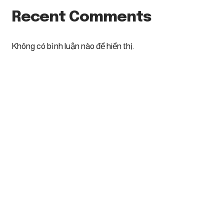
Recent Comments
Không có bình luận nào để hiển thị.