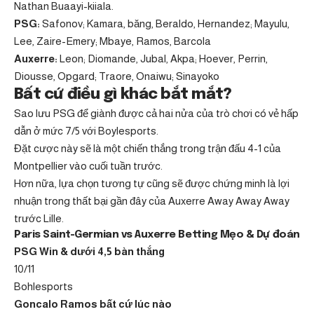
Nathan Buaayi-kiiala.
PSG:
Safonov; Kamara, băng, Beraldo, Hernandez; Mayulu,
Lee, Zaire-Emery; Mbaye, Ramos, Barcola
Auxerre:
Leon; Diomande, Jubal, Akpa; Hoever, Perrin,
Diousse, Opgard; Traore, Onaiwu; Sinayoko
Bất cứ điều gì khác bắt mắt?
Sao lưu PSG để giành được cả hai nửa của trò chơi có vẻ hấp
dẫn ở mức 7/5 với Boylesports.
Đặt cược này sẽ là một chiến thắng trong trận đấu 4-1 của
Montpellier vào cuối tuần trước.
Hơn nữa, lựa chọn tương tự cũng sẽ được chứng minh là lợi
nhuận trong thất bại gần đây của Auxerre Away Away Away
trước Lille.
Paris Saint-Germian vs Auxerre Betting Mẹo & Dự đoán
PSG Win & dưới 4,5 bàn thắng
10/11
Bohlesports
Goncalo Ramos bất cứ lúc nào