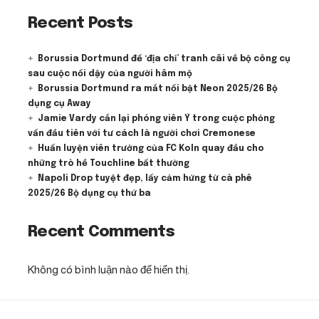
Recent Posts
Borussia Dortmund để ‘địa chỉ’ tranh cãi về bộ công cụ
sau cuộc nổi dậy của người hâm mộ
Borussia Dortmund ra mắt nổi bật Neon 2025/26 Bộ
dụng cụ Away
Jamie Vardy cắn lại phóng viên Ý trong cuộc phỏng
vấn đầu tiên với tư cách là người chơi Cremonese
Huấn luyện viên trưởng của FC Koln quay đầu cho
những trò hề Touchline bất thường
Napoli Drop tuyệt đẹp, lấy cảm hứng từ cà phê
2025/26 Bộ dụng cụ thứ ba
Recent Comments
Không có bình luận nào để hiển thị.