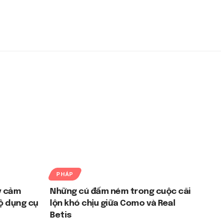
PHÁP
y cảm
Những cú đấm ném trong cuộc cãi
ộ dụng cụ
lộn khó chịu giữa Como và Real
Betis