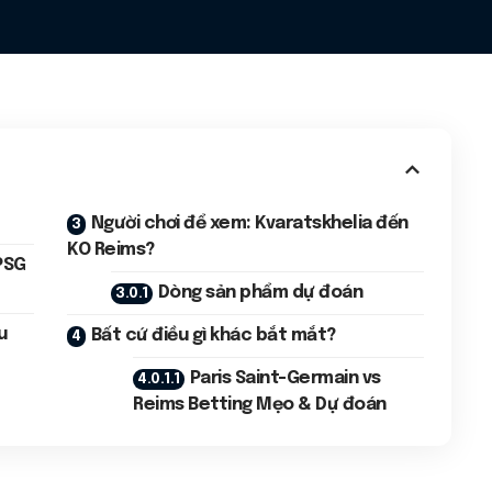
Người chơi để xem: Kvaratskhelia đến
KO Reims?
PSG
Dòng sản phẩm dự đoán
u
Bất cứ điều gì khác bắt mắt?
Paris Saint-Germain vs
Reims Betting Mẹo & Dự đoán