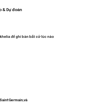
ẹo & Dự đoán
helia để ghi bàn bất cứ lúc nào
SaintGermain
và