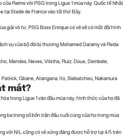
p của Reims với PSG trong Ligue 1 mùa này. Quốc tế Nhật
óe tại Stade de France vào tối thứ Bảy.
ùa giải vô tư,
PSG Boss Enrique có vẻ sẽ có một đội hình
 dịch vụ của bộ đôi bị thương Mohamed Daramy và Reda
o, Mendes; Neves, Vitinha, Ruiz; Doue, Dembele,
; Patrick, Gbane, Atangana; Ito, Siebatcheu, Nakamura
ắt mắt?
 hòa trong Ligue 1 vào đầu mùa này, hình thức của họ đã
ng ba trong số bốn trận đấu cuối cùng của họ trong mùa
ng với NIL cũng có vẻ xứng đáng được hỗ trợ tại 4/5 trên