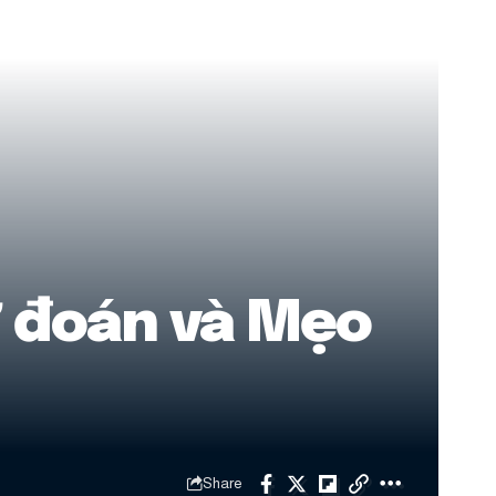
ự đoán và Mẹo
Share