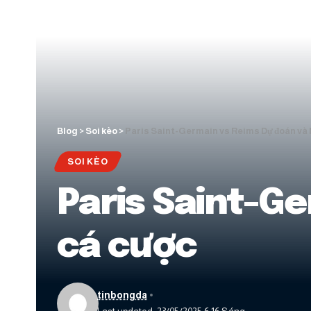
Blog
>
Soi kèo
>
Paris Saint-Germain vs Reims Dự đoán và 
SOI KÈO
Paris Saint-G
cá cược
tinbongda