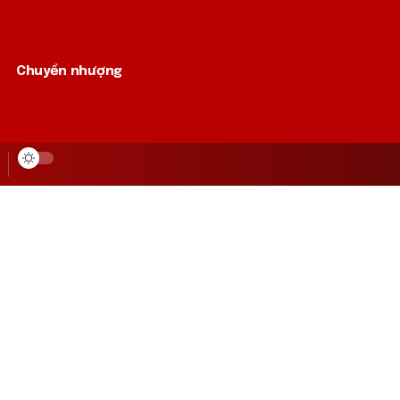
Chuyển nhượng